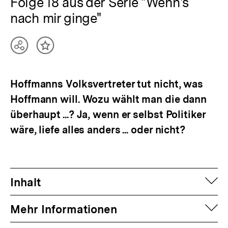
Folge 18 aus der Serie "Wenn's
nach mir ginge"
Teilen
Inhalt
Optionen
merken
anzeigen
Hoffmanns Volksvertreter tut nicht, was
Hoffmann will. Wozu wählt man die dann
überhaupt ...? Ja, wenn er selbst Politiker
wäre, liefe alles anders ... oder nicht?
auf
Inhalt
auf
Mehr Informationen