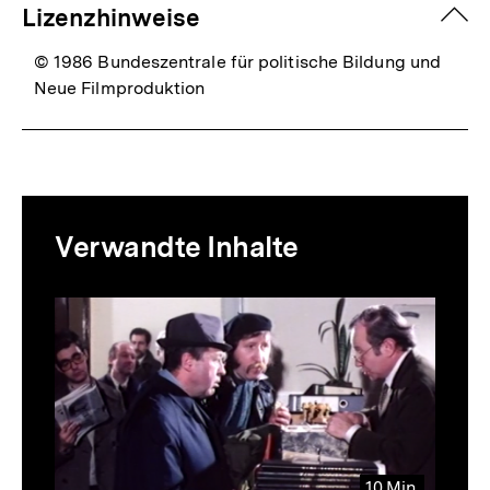
zuk
Lizenzhinweise
© 1986 Bundeszentrale für politische Bildung und
Neue Filmproduktion
Mediatheksinhalte
Verwandte Inhalte
zur
Thematik
Inhaltskarussell
überspringen
10 Min.