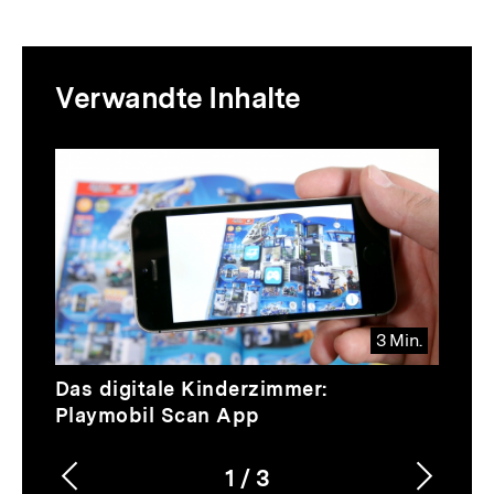
Mediatheksinhalte
Verwandte Inhalte
zur
Thematik
Inhaltskarussell
überspringen
3 Min.
Video
Dauer
Das digitale Kinderzimmer:
3
Playmobil Scan App
Min.
1
/
3
Vorherigen
Nächs
Karussellinhalt
von