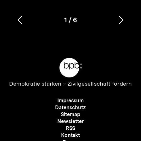
1
/
6
Vorherigen
Nächs
Karussellinhalt
von
Inhalt
Inhalt
anzeigen
anzei
Meta-
Links
Zur
Demokratie stärken –
Zivilgesellschaft fördern
Startseite
der
Meta-
Impressum
bpb
Navigation
Datenschutz
Sitemap
Newsletter
RSS
Kontakt