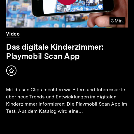
3 Min.
Video
Dauer
Video
3
Min.
Das digitale Kinderzimmer:
Playmobil Scan App
Inhalt
merken
Mit diesen Clips möchten wir Eltern und Interessierte
über neue Trends und Entwicklungen im digitalen
Kinderzimmer informieren: Die Playmobil Scan App im
Test. Aus dem Katalog wird eine…