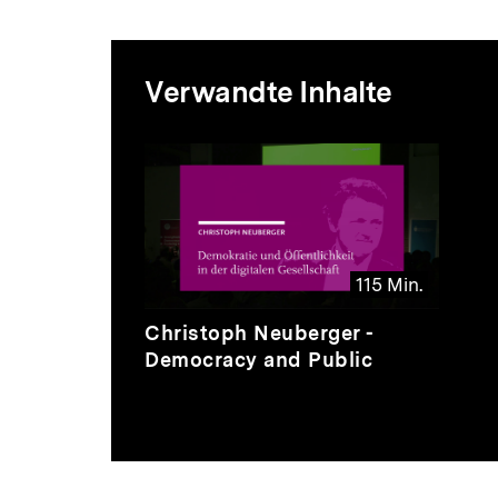
Mediatheksi
Verwandte Inhalte
zur
Inhaltskarussell
überspringen
Thematik
115 Min.
Video
Dauer
Christoph Neuberger -
115
Democracy and Public
Min.