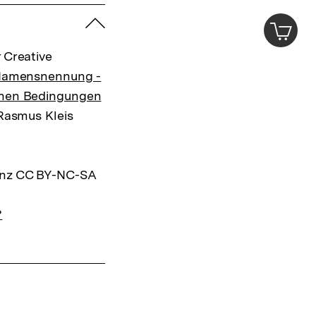
ansehen
0
zuklappen
Artik
im
Shop-
 Creative
Warenko
 Namensnennung -
ansehen
ichen Bedingungen
 Rasmus Kleis
zenz CC BY-NC-SA
?