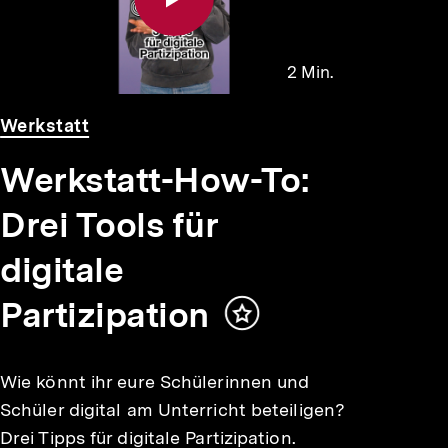
2 Min.
Video
Dauer
Werkstatt
2
Min.
Werkstatt-How-To:
Drei Tools für
digitale
Partizipation
Inhalt
merken
Wie könnt ihr eure Schülerinnen und
Schüler digital am Unterricht beteiligen?
Drei Tipps für digitale Partizipation.