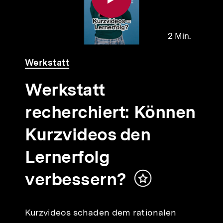
2 Min.
Video
Dauer
Werkstatt
2
Min.
Werkstatt
recherchiert: Können
Kurzvideos den
Lernerfolg
verbessern?
Inhalt
merken
Kurzvideos schaden dem rationalen