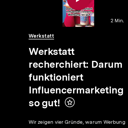
 Min.
2 Min.
Video
Dauer
Werkstatt
2
Min.
Werkstatt
recherchiert: Darum
funktioniert
Influencermarketing
so gut!
Inhalt
I-
merken
Wir zeigen vier Gründe, warum Werbung