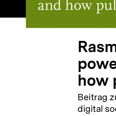
Rasmu
power
how 
Beitrag z
digital so