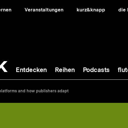
ernen
Veranstaltungen
kurz&knapp
die
k
Entdecken
Reihen
Podcasts
flut
ion
platforms and how publishers adapt