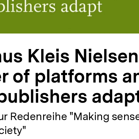
s Kleis Nielsen
 of platforms a
publishers adap
ur Redenreihe "Making sense
ciety"