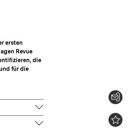
r ersten
lagen Revue
tifizieren, die
und für die
aufklappen
Konta
0
aufklappen
Merklist