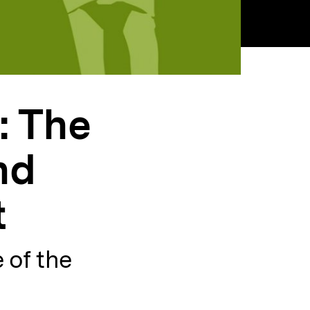
: The
nd
t
 of the