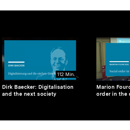
nhalte
112 Min.
Video
Dauer
Video
Dauer
Dirk Baecker: Digitalisation
Marion Fourc
112
69
and the next society
order in the 
Min.
Min.