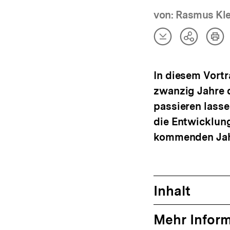
von: Rasmus Kle
Artikel
Art
Teilen
herunterladen
dru
Optionen
anzeigen
In diesem Vortr
zwanzig Jahre 
passieren lasse
die Entwicklung
kommenden Jah
Inhalt
Mehr Infor