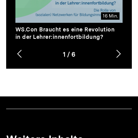
16 Min.
Video
Dauer
WS.Con Braucht es eine Revolution
16
in der Lehrer:innenfortbildung?
Min.
1
/
6
Vorherigen
Nächs
Karussellinhalt
von
Inhalt
Inhalt
anzeigen
anzei