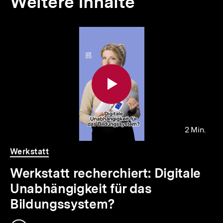
Weitere Inhalte
Inhaltskarousell
Inhaltskarussell
für
überspringen
weitere
Inhalte
2 Min.
Video
Dauer
Werkstatt
2
Min.
Werkstatt recherchiert: Digitale
Unabhängigkeit für das
Bildungssystem?