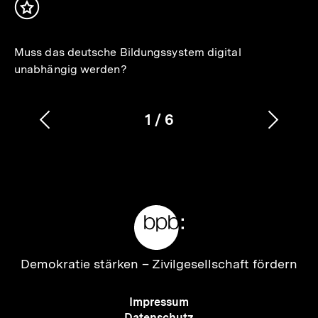
Inhalt
merken
Muss das deutsche Bildungssystem digital
unabhängig werden?
1
/
6
Vorherigen
Nächs
Karussellinhalt
von
Inhalt
Inhalt
anzeigen
anzei
Meta-
Links
Zur
Demokratie stärken –
Zivilgesellschaft fördern
Startseite
der
Meta-
Impressum
bpb
Navigation
Datenschutz