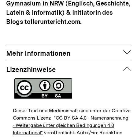
Gymnasium in NRW (Englisch, Geschichte,
Latein & Informatik) & Initiatorin des
Blogs tolleruntericht.com.
auf
Mehr Informationen
zuk
Lizenzhinweise
Dieser Text und Medieninhalt sind unter der Creative
Commons Lizenz
"CC BY-SA 4.0 - Namensnennung
- Weitergabe unter gleichen Bedingungen 4.0
International"
veröffentlicht. Autor/-in: Redaktion