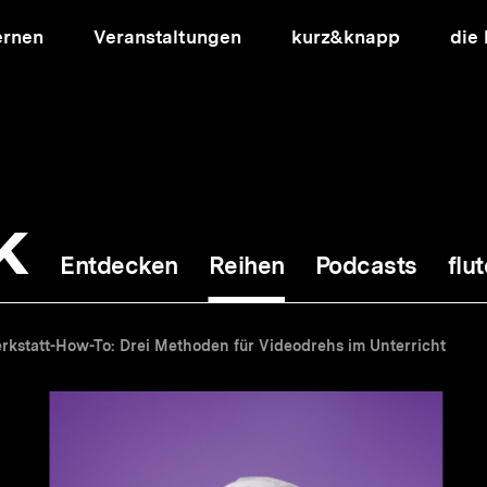
ernen
Veranstaltungen
kurz&knapp
die
k
Entdecken
Reihen
Podcasts
flut
ion
rkstatt-How-To: Drei Methoden für Videodrehs im Unterricht