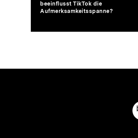
1
beeinflusst TikTok die
Min.
Aufmerksamkeitsspanne?
Meta-
Links