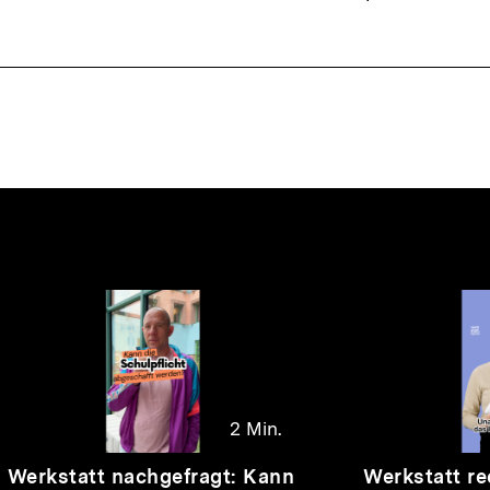
nhalte
2 Min.
Video
Dauer
Video
Dauer
Werkstatt nachgefragt: Kann
Werkstatt re