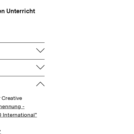
Warenko
ansehen
en Unterricht
aufklappen
aufklappen
zuklappen
 Creative
nennung -
 International"
?