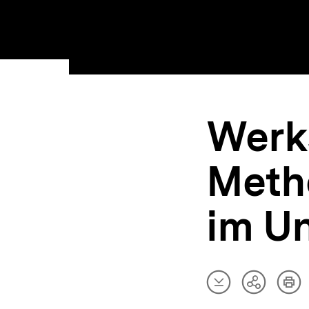
Werk
Meth
im Un
Artikel
Art
Teilen
herunterladen
dru
Optionen