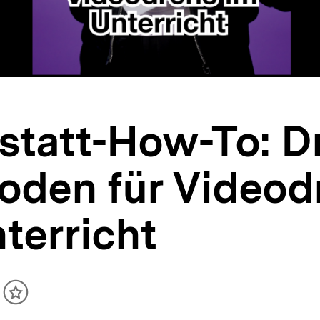
statt-How-To: Dr
oden für Videod
terricht
ikel
Inhalt
cken
merken