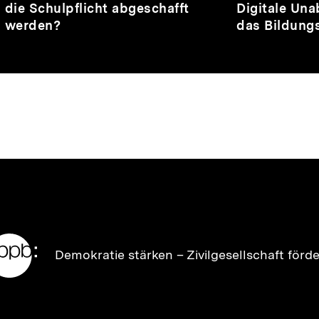
2
2
die Schulpflicht abgeschafft
Digitale Una
Min.
Min.
werden?
das Bildung
Zur
Demokratie stärken –
Zivilgesellschaft förd
Startseite
der
bpb