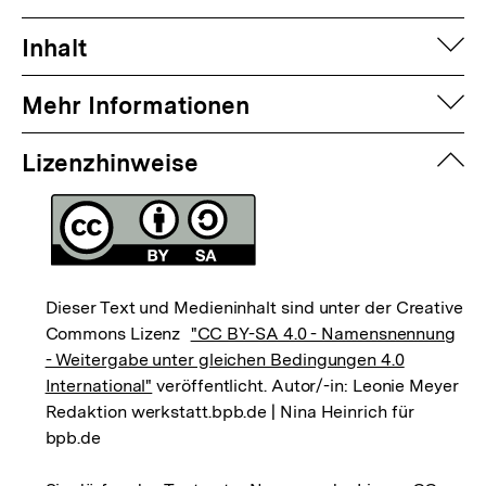
auf
Inhalt
auf
Mehr Informationen
zuk
Lizenzhinweise
Dieser Text und Medieninhalt sind unter der Creative
Commons Lizenz
"CC BY-SA 4.0 - Namensnennung
- Weitergabe unter gleichen Bedingungen 4.0
International"
veröffentlicht. Autor/-in: Leonie Meyer
Redaktion werkstatt.bpb.de | Nina Heinrich für
bpb.de