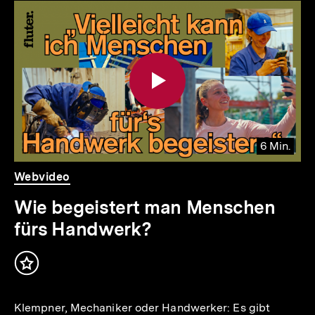
Inhaltskarousell
Inhaltskarussell
für
überspringen
weitere
Inhalte
6 Min.
Video
Dauer
Webvideo
6
Min.
Wie begeistert man Menschen
fürs Handwerk?
Inhalt
merken
Klempner, Mechaniker oder Handwerker: Es gibt