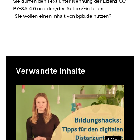
Sie dürfen den Text unter Nennung der Lizenz CC
BY-SA 4.0 und des/der Autors/-in teilen.
Sie wollen einen Inhalt von bpb.de nutzen?
Mediatheksinhalte
Verwandte Inhalte
zur
Thematik
Inhaltskarussell
überspringen
6 Min.