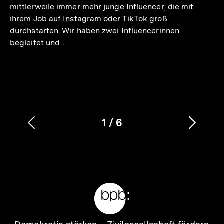
mittlerweile immer mehr junge Influencer, die mit
ihrem Job auf Instagram oder TikTok groß
durchstarten. Wir haben zwei Influencerinnen
begleitet und…
1
/
6
Vorherigen
Nächs
Karussellinhalt
von
Inhalt
Inhalt
anzeigen
anzei
Meta-
Links