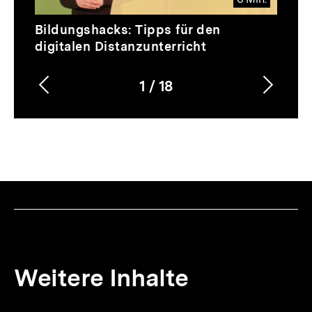
Video
Dauer
Bildungshacks: Tipps für den
6
digitalen Distanzunterricht
Min.
1
/
18
Vorherigen
Nächs
Karussellinhalt
von
Inhalt
Inhalt
anzeigen
anzei
Weitere Inhalte