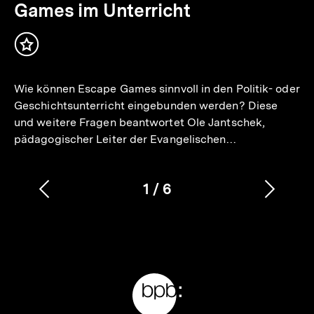
Games im Unterricht
Inhalt
merken
Wie können Escape Games sinnvoll in den Politik- oder
Geschichtsunterricht eingebunden werden? Diese
und weitere Fragen beantwortet Ole Jantschek,
pädagogischer Leiter der Evangelischen…
1
/
6
Vorherigen
Nächs
Karussellinhalt
von
Inhalt
Inhalt
anzeigen
anzei
Meta-
Links