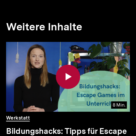
Weitere Inhalte
Inhaltskarousell
Inhaltskarussell
für
überspringen
weitere
Inhalte
8 Min.
Video
Dauer
Werkstatt
8
Min.
Bildungshacks: Tipps für Escape