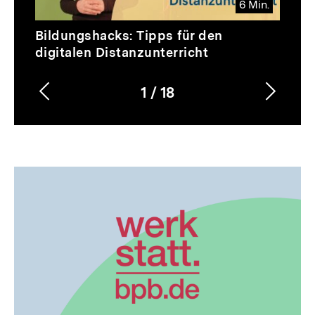
6 Min.
Video
Dauer
Bildungshacks: Tipps für den
6
digitalen Distanzunterricht
Min.
1
/
18
Vorherigen
Nächs
Karussellinhalt
von
Inhalt
Inhalt
anzeigen
anzei
Dossier
zur
Thematik