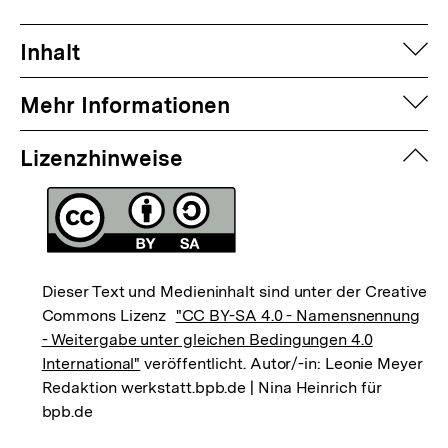
auf
Inhalt
auf
Mehr Informationen
zuk
Lizenzhinweise
Dieser Text und Medieninhalt sind unter der Creative
Commons Lizenz
"CC BY-SA 4.0 - Namensnennung
- Weitergabe unter gleichen Bedingungen 4.0
International"
veröffentlicht. Autor/-in: Leonie Meyer
Redaktion werkstatt.bpb.de | Nina Heinrich für
bpb.de