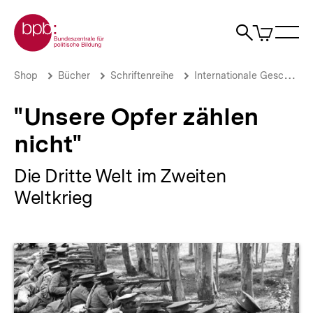
Direkt
Zur Startseite der bpb
zum
0
Artikel
Sho
Seiteninhalt
im
Naviga
Suche
springen
War
öffne
öffnen
öff
Pfadnavigation
"Unsere
Brotkrümelnavigation
Shop
Bücher
Schriftenreihe
Internationale Geschichte
Opfer
zählen
"Unsere Opfer zählen
nicht"
|
nicht"
bpb.de
Die Dritte Welt im Zweiten
Weltkrieg
Produktvorschau