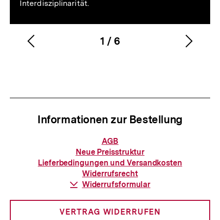
Interdisziplinarität.
1
/
6
Vorherigen
Nächs
Karussellinhalt
von
Inhalt
Inhalt
anzeigen
anzei
Informationen zur Bestellung
Informationen
AGB
zur
Neue Preisstruktur
Bestellung
Lieferbedingungen und Versandkosten
Widerrufsrecht
Download-
Widerrufsformular
Link:
VERTRAG WIDERRUFEN