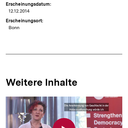
Erscheinungsdatum:
12.12.2014
Erscheinungsort:
Bonn
Weitere Inhalte
Inhaltskarousell
Inhaltskarussell
für
überspringen
weitere
Inhalte