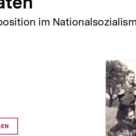
aten
osition im Nationalsozialis
Prod
GEN