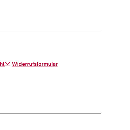
anzeigen
ht
Download-
Widerrufsformular
Link: