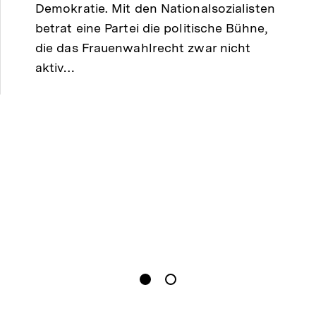
Demokratie. Mit den Nationalsozialisten
betrat eine Partei die politische Bühne,
die das Frauenwahlrecht zwar nicht
aktiv…
gen
Springe zum Inhalt
1
(
Aktueller Inhalt
)
Springe zum Inhalt
2