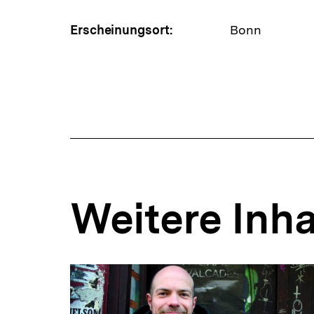
Erscheinungsort:
Bonn
Weitere Inha
Inhaltskarousell
Inhaltskarussell
für
überspringen
weitere
Inhalte