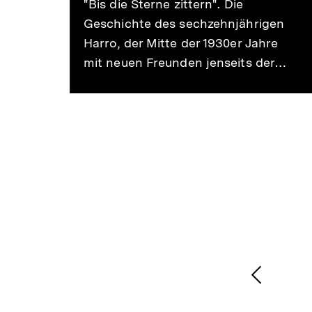
"Bis die Sterne zittern". Die
Geschichte des sechzehnjährigen
Harro, der Mitte der 1930er Jahre
mit neuen Freunden jenseits der…
den
nen
ie
1
/
2
Karussellinhalt
von
Vorheri
Inhalt