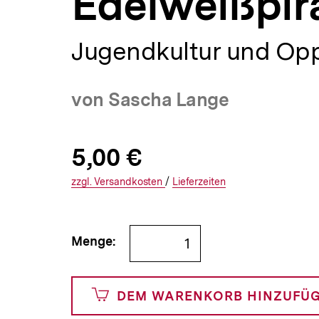
Edelweißpir
a
t
i
Jugendkultur und Opp
o
n
von Sascha Lange
Allgemeine
Produktpreis:
5,00 €
5
zuzüglich
Informationen
€
Versandkosten
Interner
Informationen
zzgl.
zuzüglichen
Versandkosten
/
Interner
Informationen
Lieferzeiten
Link:
zu
Link:
zu
und
den
den
Bestellmenge
Menge:
500
angeben
Cents
DEM WARENKORB HINZUFÜ