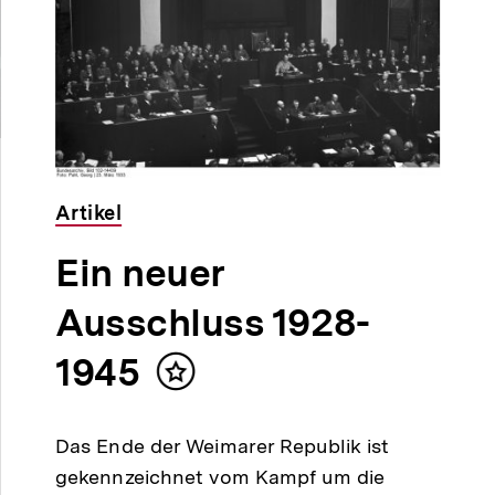
dio
uer
3
Artikel
n.
Ein neuer
Ausschluss 1928-
1945
Inhalt
merken
Das Ende der Weimarer Republik ist
gekennzeichnet vom Kampf um die