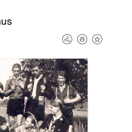
mus
Artikel
Teilen
Inhalt
drucken
Optionen
merken
anzeigen
uktvorschau