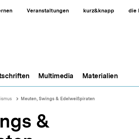
ernen
Veranstaltungen
kurz&knapp
die
tschriften
Multimedia
Materialien
ion
lismus
Meuten, Swings & Edelweißpiraten
ings &