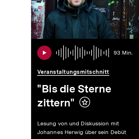
Audio
Dauer
Au
Da
Min.
93 Min.
46
9
Min.
Mi
Veranstaltungsmitschnitt
"Bis die Sterne
zittern"
Inhalt
merken
e
Lesung von und Diskussion mit
Johannes Herwig über sein Debüt