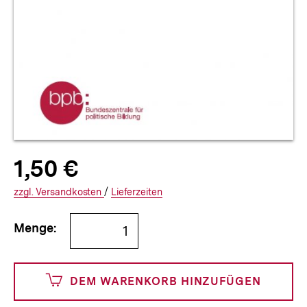
Allgemeine
Produktpreis:
1,50 €
1
zuzüglich
Informationen
€
Versandkosten
Interner
Informationen
zzgl.
zuzüglichen
Versandkosten
/
Interner
Informationen
Lieferzeiten
Link:
zu
Link:
zu
Bestellmenge
und
den
den
Menge:
angeben
150
DEM WARENKORB HINZUFÜGEN
Cents