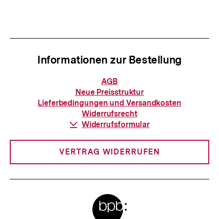
Inhalt
Inhalt
anzeigen
anzei
Informationen zur Bestellung
Informationen
AGB
zur
Neue Preisstruktur
Bestellung
Lieferbedingungen und Versandkosten
Widerrufsrecht
Download-
Widerrufsformular
Link:
VERTRAG WIDERRUFEN
Meta-