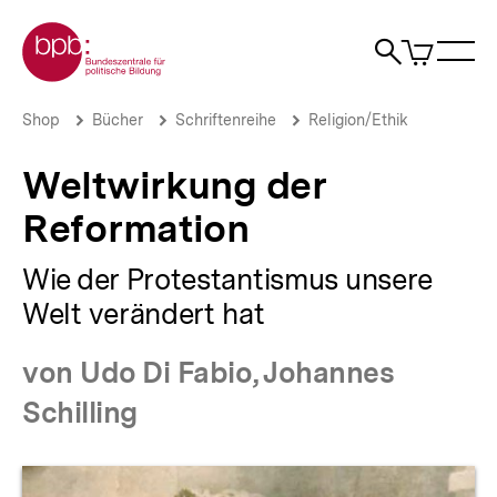
Direkt
Zur Startseite der bpb
zum
0
Artikel
Sho
Seiteninhalt
im
Naviga
Suche
springen
War
öffne
öffnen
öff
Pfadnavigation
Weltwirkung
Brotkrümelnavigation
Shop
Bücher
Schriftenreihe
Religion/Ethik
der
Reformation
Weltwirkung der
|
bpb.de
Reformation
Wie der Protestantismus unsere
Welt verändert hat
von Udo Di Fabio, Johannes
Schilling
Produktvorschau