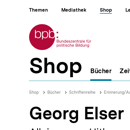
Direkt
Hauptnavigation
zum
Themen
Mediathek
Shop
L
Seiteninhalt
springen
Zur Startseite der bpb
Shop
B
e
Bücher
Zei
r
e
i
Georg
c
Elser
Brotkrümelnavigation
Pfadnavigat
Shop
Bücher
Schriftenreihe
Erinnerung/A
h
|
s
bpb.de
n
Georg Elser
a
v
i
g