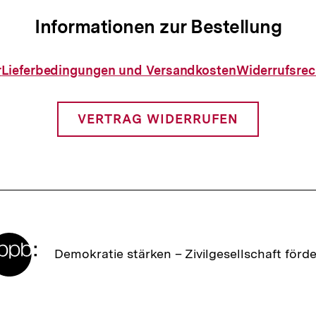
Informationen zur Bestellung
Informationen
r
Lieferbedingungen und Versandkosten
Widerrufsrec
zur
Bestellung
VERTRAG WIDERRUFEN
Zur
Demokratie stärken –
Zivilgesellschaft förd
Startseite
der
bpb