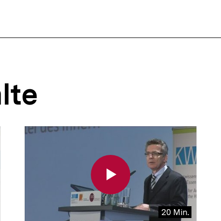
lte
20 Min.