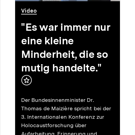
Video
Dauer
Video
20
Min.
"Es war immer nur
eine kleine
Minderheit, die so
mutig handelte."
Inhalt
merken
Der Bundesinnenminister Dr.
Thomas de Maizière spricht bei der
3. Internationalen Konferenz zur
Holocaustforschung über
Aufarbeitung, Erinnerung und