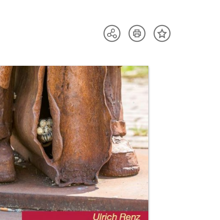
Artikel
Teilen
Inhalt
drucken
Optionen
merken
anzeigen
uktvorschau