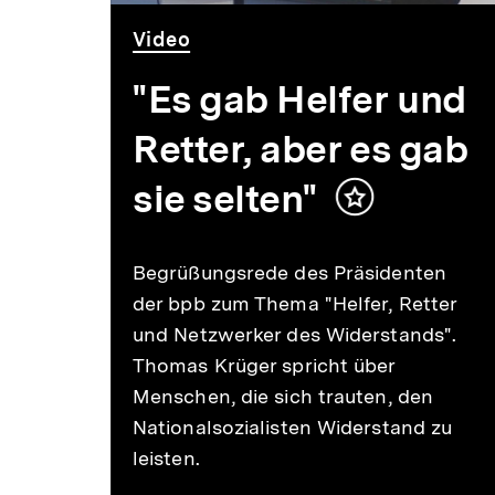
Audio
Dauer
Video
Dauer
Video
Min.
45
12
Min.
Min.
"Es gab Helfer und
Retter, aber es gab
sie selten"
Inhalt
te
merken
r
Begrüßungsrede des Präsidenten
der bpb zum Thema "Helfer, Retter
und Netzwerker des Widerstands".
halt
rken
Thomas Krüger spricht über
Menschen, die sich trauten, den
Nationalsozialisten Widerstand zu
s,
leisten.
ere