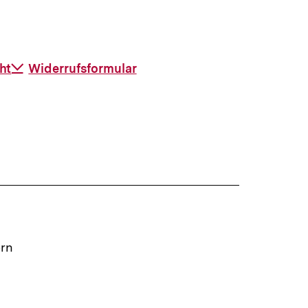
ht
Download-
Widerrufsformular
Link:
ern