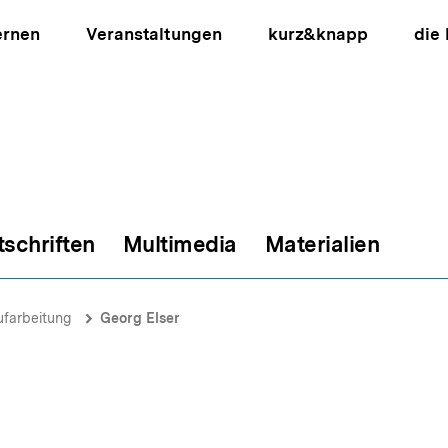
ernen
Veranstaltungen
kurz&knapp
die
tschriften
Multimedia
Materialien
ion
ufarbeitung
Georg Elser