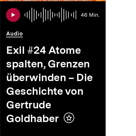
Audio
Dauer
46 Min.
46
Min.
Audio
Exil #24 Atome
spalten, Grenzen
überwinden – Die
Geschichte von
Gertrude
Goldhaber
Inhalt
merken