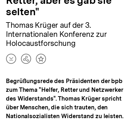
Retter, aber es gab sie
selten"
Thomas Krüger auf der 3.
Internationalen Konferenz zur
Holocaustforschung
Artikel
Teilen
Inhalt
herunterladen
Optionen
merken
anzeigen
Begrüßungsrede des Präsidenten der bpb
zum Thema "Helfer, Retter und Netzwerker
des Widerstands". Thomas Krüger spricht
über Menschen, die sich trauten, den
Nationalsozialisten Widerstand zu leisten.