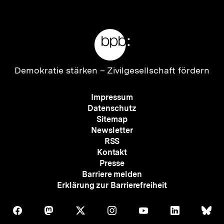
anzeigen
anzei
Meta-
Links
Zur
Demokratie stärken –
Zivilgesellschaft fördern
Startseite
der
Meta-
Impressum
bpb
Navigation
Datenschutz
Sitemap
Newsletter
RSS
Kontakt
Presse
Barriere melden
Erklärung zur Barrierefreiheit
Auf
Auf
Auf
Auf
Auf
Auf
Au
Folgen
Folgen
Folgen
Folgen
Folgen
Folgen
Fol
Facebook
Mastodon
X
Instagram
Youtube
LinkedIn
Bl