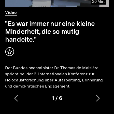
20 Min.
Video
Dauer
Video
20
Min.
"Es war immer nur eine kleine
Minderheit, die so mutig
handelte."
Inhalt
merken
Der Bundesinnenminister Dr. Thomas de Maizière
spricht bei der 3. Internationalen Konferenz zur
Holocaustforschung über Aufarbeitung, Erinnerung
und demokratisches Engagement.
1
/
6
Vorherigen
Nächs
Karussellinhalt
von
Inhalt
Inhalt