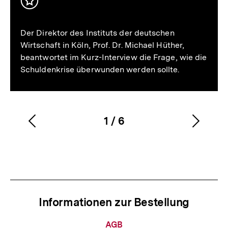
Inhalt
merken
Der Direktor des Instituts der deutschen
Wirtschaft in Köln, Prof. Dr. Michael Hüther,
beantwortet im Kurz-Interview die Frage, wie die
Schuldenkrise überwunden werden sollte.
1
/
6
Vorherigen
Nächs
Karussellinhalt
von
Inhalt
Inhalt
anzeigen
anzei
Informationen zur Bestellung
Informationen
AGB