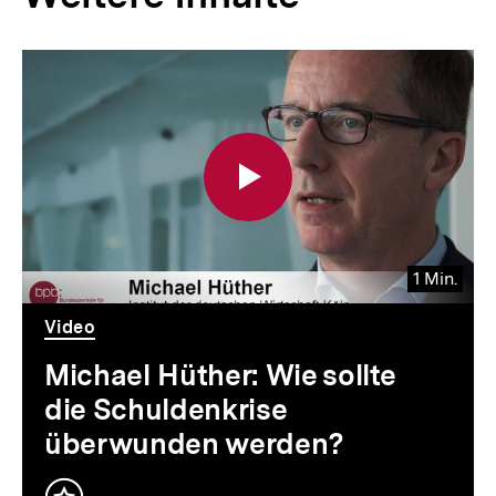
Inhaltskarousell
Inhaltskarussell
für
überspringen
weitere
Inhalte
1 Min.
Video
Dauer
Video
1
Min.
Michael Hüther: Wie sollte
die Schuldenkrise
überwunden werden?