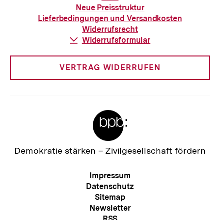
zur
Neue Preisstruktur
Bestellung
Lieferbedingungen und Versandkosten
Widerrufsrecht
Download-
Widerrufsformular
Link:
VERTRAG WIDERRUFEN
Meta-
Links
Zur
Demokratie stärken –
Zivilgesellschaft fördern
Startseite
der
Meta-
Impressum
bpb
Navigation
Datenschutz
Sitemap
Newsletter
RSS