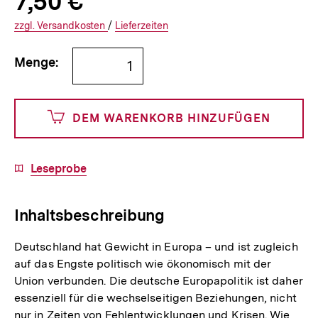
Produktpreis:
7,50 €
7
zuzüglich
Informationen
€
Versandkosten
Interner
Informationen
zzgl.
zuzüglichen
Versandkosten
/
Interner
Informationen
Lieferzeiten
Link:
zu
Link:
zu
Bestellmenge
und
den
den
Menge:
angeben
750
DEM WARENKORB HINZUFÜGEN
Cents
Download-
Leseprobe
Link:
Inhaltsbeschreibung
Deutschland hat Gewicht in Europa – und ist zugleich
auf das Engste politisch wie ökonomisch mit der
Union verbunden. Die deutsche Europapolitik ist daher
essenziell für die wechselseitigen Beziehungen, nicht
nur in Zeiten von Fehlentwicklungen und Krisen. Wie