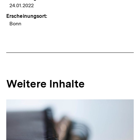
24.01.2022
Erscheinungsort:
Bonn
Weitere Inhalte
Inhaltskarousell
Inhaltskarussell
für
überspringen
weitere
Inhalte