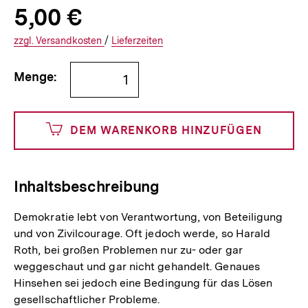
Allgemeine
Produktpreis:
5,00 €
5
zuzüglich
Informationen
€
Versandkosten
Interner
Informationen
zzgl.
zuzüglichen
Versandkosten
/
Interner
Informationen
Lieferzeiten
Link:
zu
Link:
zu
Bestellmenge
und
den
den
Menge:
angeben
500
DEM WARENKORB HINZUFÜGEN
Cents
Inhaltsbeschreibung
Demokratie lebt von Verantwortung, von Beteiligung
und von Zivilcourage. Oft jedoch werde, so Harald
Roth, bei großen Problemen nur zu- oder gar
weggeschaut und gar nicht gehandelt. Genaues
Hinsehen sei jedoch eine Bedingung für das Lösen
gesellschaftlicher Probleme.