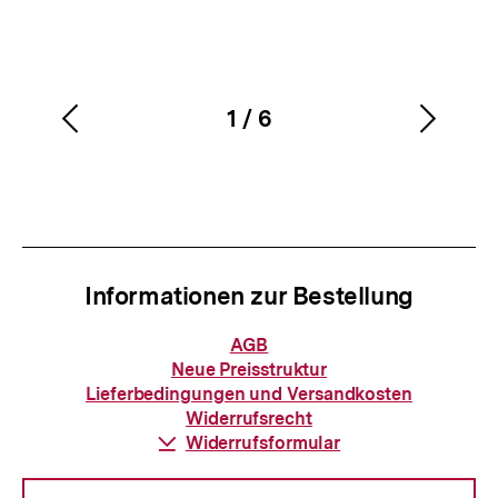
1
/
6
Vorherigen
Nächs
Karussellinhalt
von
Inhalt
Inhalt
anzeigen
anzei
Informationen zur Bestellung
Informationen
AGB
zur
Neue Preisstruktur
Bestellung
Lieferbedingungen und Versandkosten
Widerrufsrecht
Download-
Widerrufsformular
Link: