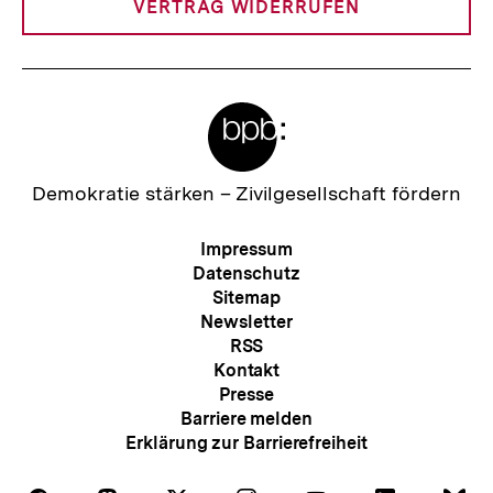
VERTRAG WIDERRUFEN
Meta-
Links
Zur
Demokratie stärken –
Zivilgesellschaft fördern
Startseite
der
Meta-
Impressum
bpb
Navigation
Datenschutz
Sitemap
Newsletter
RSS
Kontakt
Presse
Barriere melden
Erklärung zur Barrierefreiheit