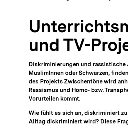
Helden"
a
ÖFFNEN
|
t
Bewegtbild
i
und
Unterrichtsm
o
politische
n
Bildung
|
und TV-Proje
bpb.de
Diskriminierungen und rassistisch
MuslimInnen oder Schwarzen, finden 
des Projekts Zwischentöne wird anha
Rassismus und Homo- bzw. Transpho
Vorurteilen kommt.
Wie fühlt es sich an, diskriminiert
Alltag diskriminiert wird? Diese Fra