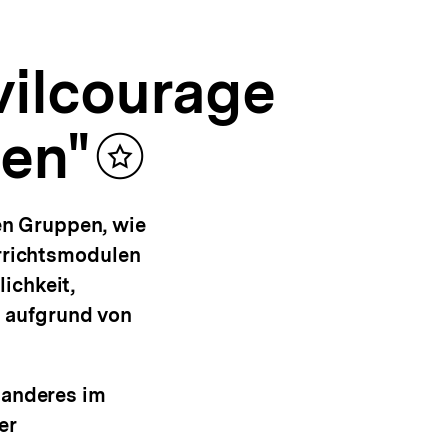
vilcourage
den"
Inhalt
merken
en Gruppen, wie
errichtsmodulen
ichkeit,
 aufgrund von
 anderes im
er