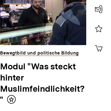
Konta
0
Merklist
ansehen
0
Artik
im
Bewegtbild und politische Bildung
Shop-
Warenko
Modul "Was steckt
ansehen
hinter
Muslimfeindlichkeit?
"
Inhalt
merken