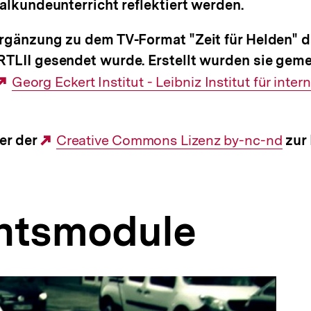
ialkundeunterricht reflektiert werden.
rgänzung zu dem TV-Format "Zeit für Helden" da
RTLII gesendet wurde. Erstellt wurden sie gem
Externer
Georg Eckert Institut - Leibniz Institut für inter
Link:
er der
Externer
Creative Commons Lizenz by-nc-nd
zur 
Link:
chtsmodule