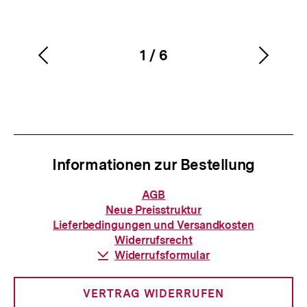
1
/
6
Vorherigen
Nächs
Karussellinhalt
von
Inhalt
Inhalt
anzeigen
anzei
Informationen zur Bestellung
Informationen
AGB
zur
Neue Preisstruktur
Bestellung
Lieferbedingungen und Versandkosten
Widerrufsrecht
Download-
Widerrufsformular
Link:
VERTRAG WIDERRUFEN