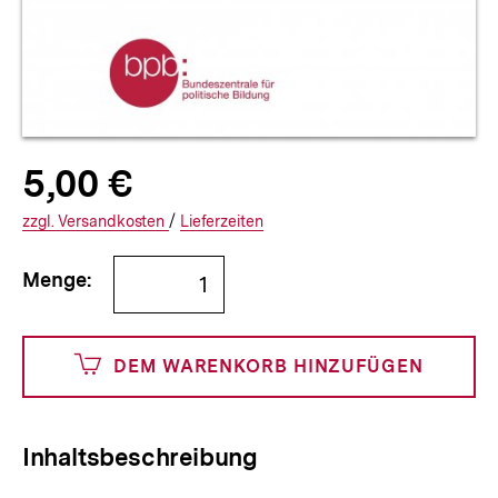
Allgemeine
Produktpreis:
5,00 €
5
zuzüglich
Informationen
€
Versandkosten
Interner
Informationen
zzgl.
zuzüglichen
Versandkosten
/
Interner
Informationen
Lieferzeiten
Link:
zu
Link:
zu
Bestellmenge
und
den
den
Menge:
angeben
500
DEM WARENKORB HINZUFÜGEN
Cents
Inhaltsbeschreibung