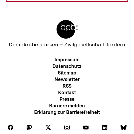
Meta-
Links
Zur
Demokratie stärken –
Zivilgesellschaft fördern
Startseite
der
Meta-
Impressum
bpb
Navigation
Datenschutz
Sitemap
Newsletter
RSS
Kontakt
Presse
Barriere melden
Erklärung zur Barrierefreiheit
Auf
Auf
Auf
Auf
Auf
Auf
Au
Folgen
Folgen
Folgen
Folgen
Folgen
Folgen
Fol
Facebook
Mastodon
X
Instagram
Youtube
LinkedIn
Bl