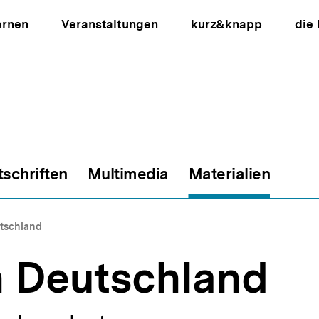
ernen
Veranstaltungen
kurz&knapp
die
tschriften
Multimedia
Materialien
ion
utschland
n Deutschland