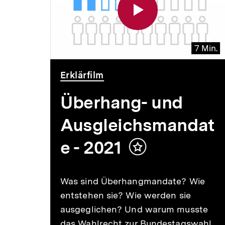
7 Min.
Video
Dauer
Erklärfilm
7
Min.
Überhang- und
Ausgleichsmandat
Inhalt
merken
e - 2021
Inhalt
. Eine
merken
100
Was sind Überhangmandate? Wie
kbar
entstehen sie? Wie werden sie
ste.
ausgeglichen? Und warum musste
te
das Wahlrecht zur Bundestagswahl