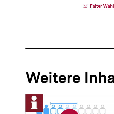
Download-
Falter Wahl
Link:
Weitere Inha
Inhaltskarousell
Inhaltskarussell
für
überspringen
weitere
Inhalte