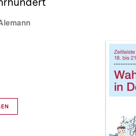
Jahrhundert
 Alemann
Prod
GEN