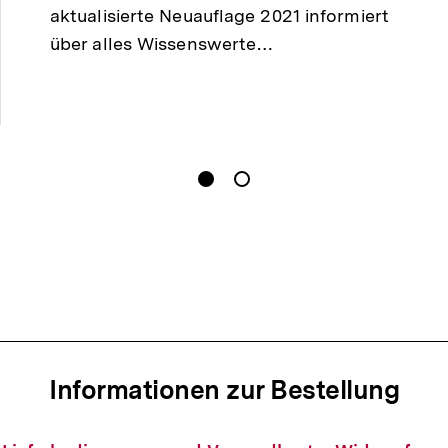
aktualisierte Neuauflage 2021 informiert
über alles Wissenswerte…
gen
Springe zum Inhalt
1
(
Aktueller Inhalt
)
Springe zum Inhalt
2
n
Informationen zur Bestellung
Informationen