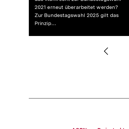
2021 erneut überarbeitet werden?
Zur Bundestagswahl 2025 gilt das
Prinzip…
1
/
2
Karussellinhalt
von
Vorheri
Inhalt
anzeige