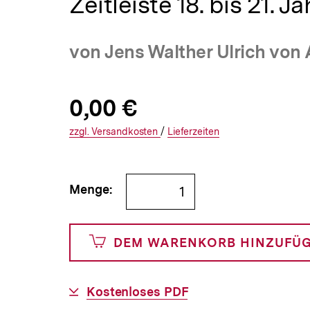
Zeitleiste 18. bis 21. 
a
t
i
von Jens Walther Ulrich von
o
n
Allgemeine
Produktpreis:
0,00 €
0
zuzüglich
Informationen
€
Versandkosten
Interner
Informationen
zzgl.
zuzüglichen
Versandkosten
/
Interner
Informationen
Lieferzeiten
Link:
zu
Link:
zu
und
den
den
Bestellmenge
Menge:
0
angeben
Cents
DEM WARENKORB HINZUFÜ
Download-
Kostenloses PDF