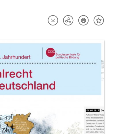
Artikel
Artikel
Teilen
Inhalt
herunterladen
drucken
Optionen
merken
anzeigen
uktvorschau