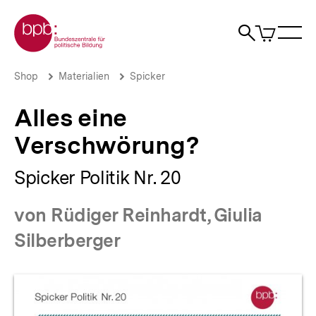
Direkt
Zur Startseite der bpb
zum
0
Artikel
Sho
Seiteninhalt
im
Naviga
Suche
springen
War
öffne
öffnen
öff
Pfadnavigation
Alles
Brotkrümelnavigation
Shop
Materialien
Spicker
eine
Verschwörung?
Alles eine
|
bpb.de
Verschwörung?
Spicker Politik Nr. 20
von Rüdiger Reinhardt, Giulia
Silberberger
Produktvorschau