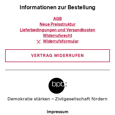
Informationen zur Bestellung
Informationen
AGB
zur
Neue Preisstruktur
Bestellung
Lieferbedingungen und Versandkosten
Widerrufsrecht
Download-
Widerrufsformular
Link:
VERTRAG WIDERRUFEN
Meta-
Links
Zur
Demokratie stärken –
Zivilgesellschaft fördern
Startseite
der
Meta-
Impressum
bpb