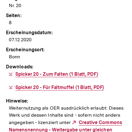
Nr. 20
Seiten:
8
Erscheinungsdatum:
07.12.2020
Erscheinungsort:
Bonn
Downloads:
Download-
Spicker 20 - Zum Falten (1 Blatt, PDF)
Link:
Download-
Spicker 20 - Für Faltmuffel (1 Blatt, PDF)
Link:
Hinweise:
Weiternutzung als OER ausdrücklich erlaubt: Dieses
Werk und dessen Inhalte sind - sofern nicht anders
angegeben - lizenziert unter
Externer
Creative Commons
Namensnennung - Weitergabe unter gleichen
Link: