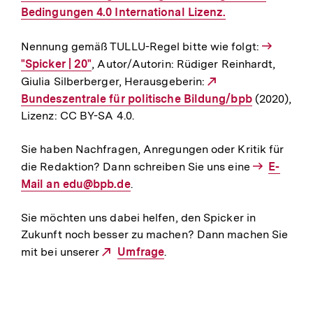
Bedingungen 4.0 International Lizenz.
Nennung gemäß TULLU-Regel bitte wie folgt:
Interner
"Spicker | 20"
, Autor/Autorin: Rüdiger Reinhardt,
Link:
Giulia Silberberger, Herausgeberin:
Externer
Bundeszentrale für politische Bildung/bpb
Link:
(2020),
Lizenz: CC BY-SA 4.0.
Sie haben Nachfragen, Anregungen oder Kritik für
die Redaktion? Dann schreiben Sie uns eine
E-
E-
Mail an edu@bpb.de
.
Mail
Link:
Sie möchten uns dabei helfen, den Spicker in
Zukunft noch besser zu machen? Dann machen Sie
mit bei unserer
Externer
Umfrage
.
Link: