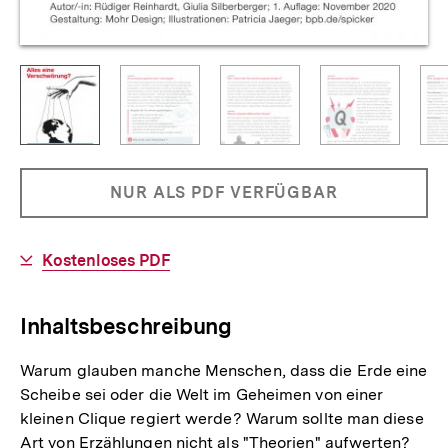
Vorschaubild
derzeit
Vorschaubild
Zeige
Vorschaubild
Zeige
Vorschaubild
Zeige
Vorschaub
angezeigtes
1:
2:
3:
4:
Alles
Spicker
Spicker
Spicker
eine
20
20
20
Allgemeine
PRODUKT
NUR ALS PDF VERFÜGBAR
Verschwörung?
-
-
-
Informationen
Seite
Seite
Seite
NICHT
3
4
5
BESTELLBAR
Download-
Kostenloses PDF
Link:
Inhaltsbeschreibung
Warum glauben manche Menschen, dass die Erde eine
Scheibe sei oder die Welt im Geheimen von einer
kleinen Clique regiert werde? Warum sollte man diese
Art von Erzählungen nicht als "Theorien" aufwerten?