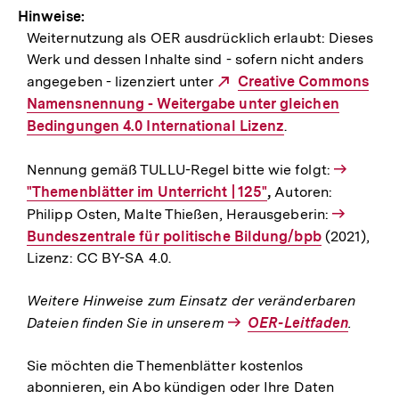
Hinweise:
Weiternutzung als OER ausdrücklich erlaubt: Dieses
Werk und dessen Inhalte sind - sofern nicht anders
angegeben - lizenziert unter
Externer
Creative Commons
Namensnennung - Weitergabe unter gleichen
Link:
Bedingungen 4.0 International Lizenz
.
Nennung gemäß TULLU-Regel bitte wie folgt:
Interner
"Themenblätter im Unterricht | 125"
,
Autoren:
Link:
Philipp Osten, Malte Thießen, Herausgeberin:
Intern
Bundeszentrale für politische Bildung/bpb
(2021),
Link:
Lizenz: CC BY-SA 4.0.
Weitere Hinweise zum Einsatz der veränderbaren
Dateien finden Sie in unserem
Interner
OER-Leitfaden
.
Link:
Sie möchten die Themenblätter kostenlos
abonnieren, ein Abo kündigen oder Ihre Daten