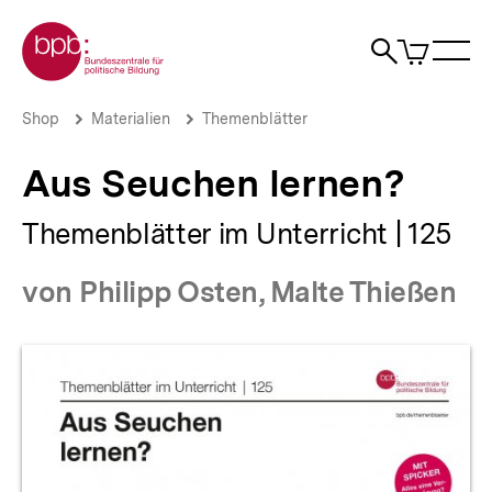
Direkt
Zur Startseite der bpb
zum
0
Artikel
Sho
Seiteninhalt
im
Naviga
Suche
springen
War
öffne
öffnen
öff
Pfadnavigation
Aus
Brotkrümelnavigation
Shop
Materialien
Themenblätter
Seuchen
lernen?
Aus Seuchen lernen?
|
bpb.de
Themenblätter im Unterricht | 125
von Philipp Osten, Malte Thießen
Produktvorschau