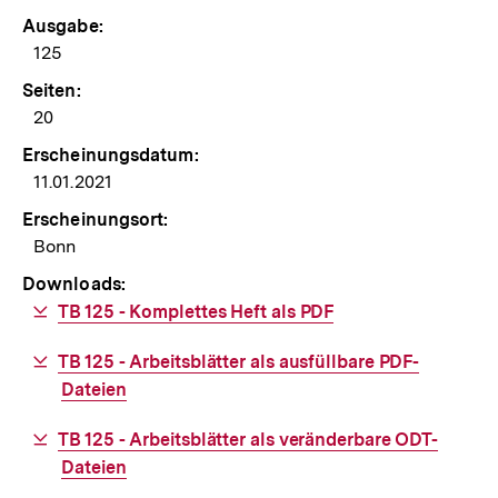
Ausgabe:
125
Seiten:
20
Erscheinungsdatum:
11.01.2021
Erscheinungsort:
Bonn
Downloads:
Download-
TB 125 - Komplettes Heft als PDF
Link:
Download-
TB 125 - Arbeitsblätter als ausfüllbare PDF-
Link:
Dateien
Download-
TB 125 - Arbeitsblätter als veränderbare ODT-
Link:
Dateien