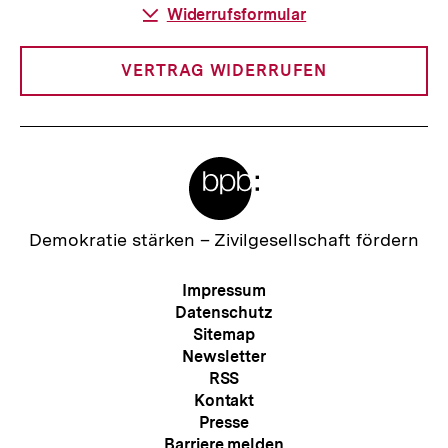
Download-
Widerrufsformular
Link:
VERTRAG WIDERRUFEN
Meta-
Links
Zur
Demokratie stärken –
Zivilgesellschaft fördern
Startseite
der
Meta-
Impressum
bpb
Navigation
Datenschutz
Sitemap
Newsletter
RSS
Kontakt
Presse
Barriere melden