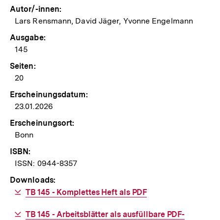
Autor/-innen:
Lars Rensmann, David Jäger, Yvonne Engelmann
Ausgabe:
145
Seiten:
20
Erscheinungsdatum:
23.01.2026
Erscheinungsort:
Bonn
ISBN:
ISSN: 0944-8357
Downloads:
Download-
TB 145 - Komplettes Heft als PDF
Link:
Download-
TB 145 - Arbeitsblätter als ausfüllbare PDF-