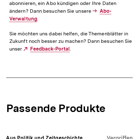
abonnieren, ein Abo kündigen oder Ihre Daten
ändern? Dann besuchen Sie unsere
Interner
Abo-
Verwaltung
.
Link:
Sie möchten uns dabei helfen, die Themenblätter in
Zukunft noch besser zu machen? Dann besuchen Sie
unser
Externer
Feedback-Portal
.
Link:
Passende Produkte
Inhaltskarussell
überspringen
Vergriffen
Aus Politik und Zeitgeschichte