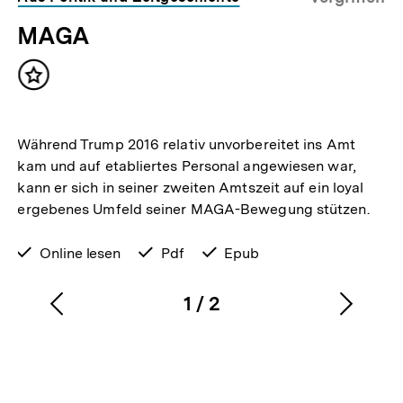
MAGA
Inhalt
merken
Während Trump 2016 relativ unvorbereitet ins Amt
kam und auf etabliertes Personal angewiesen war,
kann er sich in seiner zweiten Amtszeit auf ein loyal
ergebenes Umfeld seiner MAGA-Bewegung stützen.
verfügbar
Online lesen
verfügbar
Pdf
verfügbar
Epub
zum
als
als
1
/
2
Vorherigen
Nächs
Karussellinhalt
von
Inhalt
Inhalt
anzeigen
anzei