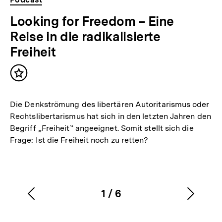
Looking for Freedom – Eine
Reise in die radikalisierte
Freiheit
Inhalt
merken
Die Denkströmung des libertären Autoritarismus oder
Rechtslibertarismus hat sich in den letzten Jahren den
Begriff „Freiheit‟ angeeignet. Somit stellt sich die
Frage: Ist die Freiheit noch zu retten?
1
/
6
Vorherigen
Nächs
Karussellinhalt
von
Inhalt
Inhalt