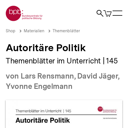
Direkt
Zur Startseite der bpb
zum
0
Artikel
Sho
Seiteninhalt
im
Naviga
Suche
springen
War
öffne
öffnen
öff
Pfadnavigation
Autoritäre
Brotkrümelnavigation
Shop
Materialien
Themenblätter
Politik
|
Autoritäre Politik
bpb.de
Themenblätter im Unterricht | 145
von Lars Rensmann, David Jäger,
Yvonne Engelmann
Produktvorschau