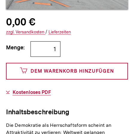
Allgemeine
Produktpreis:
0,00 €
0
zuzüglich
Informationen
€
Versandkosten
Interner
Informationen
zzgl.
zuzüglichen
Versandkosten
/
Interner
Informationen
Lieferzeiten
Link:
zu
Link:
zu
Bestellmenge
und
den
den
Menge:
angeben
0
DEM WARENKORB HINZUFÜGEN
Cents
Download-
Kostenloses PDF
Link:
Inhaltsbeschreibung
Die Demokratie als Herrschaftsform scheint an
Attraktivität zu verlieren: Weltweit gelangen