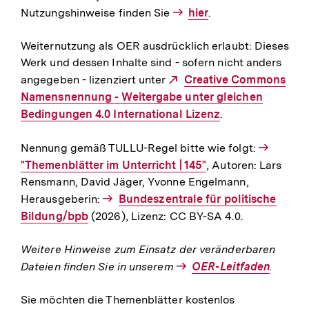
Nutzungshinweise finden Sie
Interner
hier
.
Link:
Weiternutzung als OER ausdrücklich erlaubt: Dieses
Werk und dessen Inhalte sind - sofern nicht anders
angegeben - lizenziert unter
Externer
Creative Commons
Namensnennung - Weitergabe unter gleichen
Link:
Bedingungen 4.0 International Lizenz
.
Nennung gemäß TULLU-Regel bitte wie folgt:
Interner
"Themenblätter im Unterricht | 145"
, Autoren: Lars
Rensmann, David Jäger, Yvonne Engelmann,
Link:
Herausgeberin:
Interner
Bundeszentrale für politische
Bildung/bpb
(2026), Lizenz: CC BY-SA 4.0.
Link:
Weitere Hinweise zum Einsatz der veränderbaren
Dateien finden Sie in unserem
Interner
OER-Leitfaden
.
Link:
Sie möchten die Themenblätter kostenlos