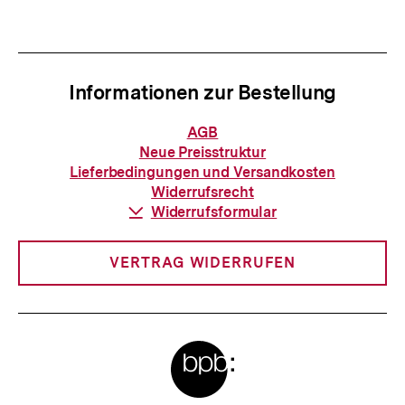
anzeigen
anzei
Informationen zur Bestellung
Informationen
AGB
zur
Neue Preisstruktur
Bestellung
Lieferbedingungen und Versandkosten
Widerrufsrecht
Download-
Widerrufsformular
Link:
VERTRAG WIDERRUFEN
Meta-
Links