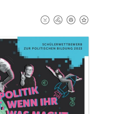
Artikel
Artikel
Teilen
Inhalt
herunterladen
drucken
Optionen
merken
anzeigen
uktvorschau