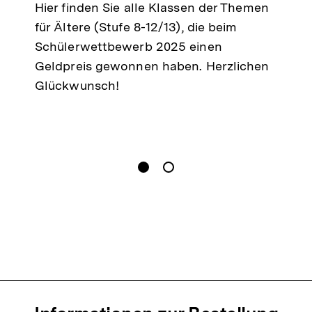
Hier finden Sie alle Klassen der Themen
für Ältere (Stufe 8-12/13), die beim
Schülerwettbewerb 2025 einen
Geldpreis gewonnen haben. Herzlichen
Glückwunsch!
gen
Springe zum Inhalt
1
(
Aktueller Inhalt
)
Springe zum Inhalt
2
n