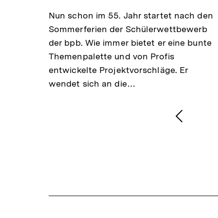
iese
Nun schon im 55. Jahr startet nach den
 und
Sommerferien der Schülerwettbewerb
der bpb. Wie immer bietet er eine bunte
Themenpalette und von Profis
entwickelte Projektvorschläge. Er
wendet sich an die…
1
/
2
Karussellinhalt
von
Vorheri
Inhalt
anzeige