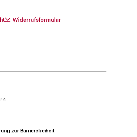
ht
Download-
Widerrufsformular
Link:
ern
rung zur Barrierefreiheit