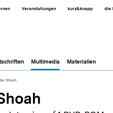
ernen
Veranstaltungen
kurz&knapp
die
tschriften
Multimedia
Materialien
ion
der Shoah
 Shoah