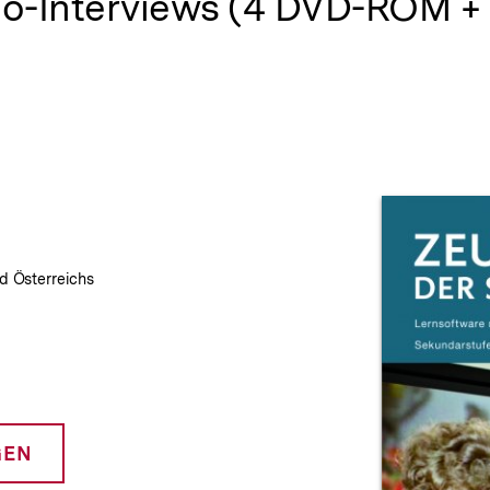
eo-Interviews (4 DVD-ROM +
Prod
d Österreichs
GEN