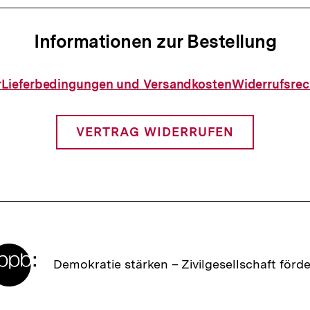
:
Informationen zur Bestellung
Informationen
r
Lieferbedingungen und Versandkosten
Widerrufsrec
zur
Bestellung
VERTRAG WIDERRUFEN
Zur
Demokratie stärken –
Zivilgesellschaft förd
Startseite
der
bpb