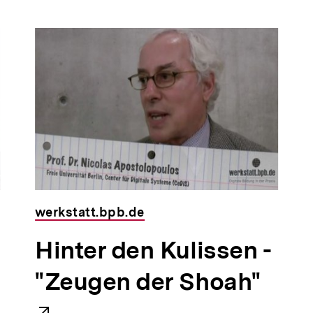
werkstatt.bpb.de
E
Hinter den Kulissen -
x
"Zeugen der Shoah"
t