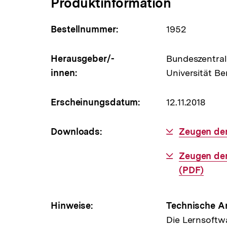
Produktinformation
Bestellnummer:
1952
Herausgeber/-
Bundeszentrale
innen:
Universität Ber
Erscheinungsdatum:
12.11.2018
Downloads:
Download-
Zeugen der
Link:
Download-
Zeugen der
Link:
(PDF)
Hinweise:
Technische A
Die Lernsoftw