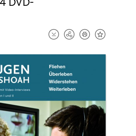
 4 DVD-
Artikel
Artikel
Teilen
Inhalt
herunterladen
drucken
Optionen
merken
anzeigen
uktvorschau