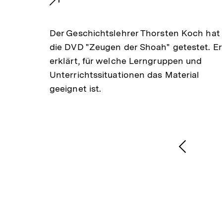
e
hon
Der Geschichtslehrer Thorsten Koch hat
gen
r
die DVD "Zeugen der Shoah" getestet. Er
erklärt, für welche Lerngruppen und
n
Unterrichtssituationen das Material
e
geeignet ist.
r
L
1
/
2
Karussellinhalt
von
i
Vorheri
Inhalt
n
anzeige
k