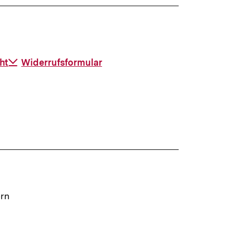
ht
Download-
Widerrufsformular
Link:
ern