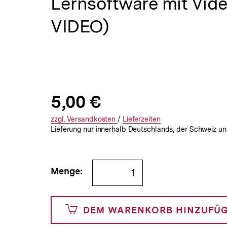
Lernsoftware mit Vid
a
t
VIDEO)
i
o
n
Allgemeine
Produktpreis:
5,00 €
5
zuzüglich
Informationen
€
Versandkosten
Interner
Informationen
zzgl.
zuzüglichen
Versandkosten
/
Interner
Informationen
Lieferzeiten
Lieferung nur innerhalb Deutschlands, der Schweiz un
Link:
zu
Link:
zu
und
den
den
Bestellmenge
500
Menge:
Cents
angeben
DEM WARENKORB HINZUFÜ