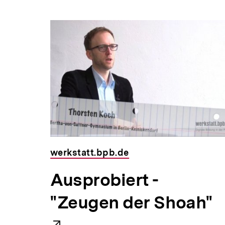
Inhaltskarousell
Inhaltskarussell
für
überspringen
weitere
Inhalte
 Min.
werkstatt.bpb.de
E
Ausprobiert -
Inhalt
x
"Zeugen der Shoah"
merken
t