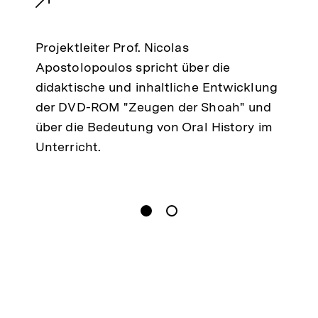
e
Projektleiter Prof. Nicolas
r
Apostolopoulos spricht über die
didaktische und inhaltliche Entwicklung
n
der DVD-ROM "Zeugen der Shoah" und
e
über die Bedeutung von Oral History im
Unterricht.
r
L
i
gen
Springe zum Inhalt
1
(
Aktueller Inhalt
)
Springe zum Inhalt
2
n
n
k