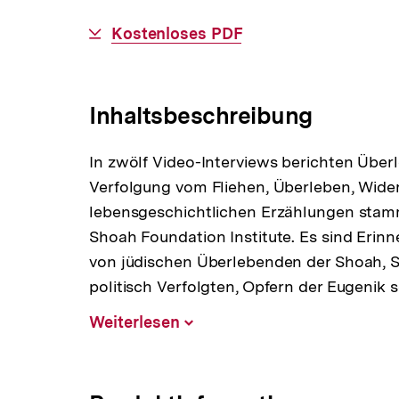
Download-
Kostenloses PDF
Link:
Inhaltsbeschreibung
In zwölf Video-Interviews berichten Überl
Verfolgung vom Fliehen, Überleben, Wider
lebensgeschichtlichen Erzählungen sta
Shoah Foundation Institute. Es sind Eri
von jüdischen Überlebenden der Shoah, 
politisch Verfolgten, Opfern der Eugenik 
Weiterlesen
Inhalt
aufklappen