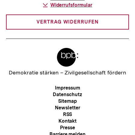
Download-
Widerrufsformular
Link:
VERTRAG WIDERRUFEN
Meta-
Links
Zur
Demokratie stärken –
Zivilgesellschaft fördern
Startseite
der
Meta-
Impressum
bpb
Navigation
Datenschutz
Sitemap
Newsletter
RSS
Kontakt
Presse
Barriere melden