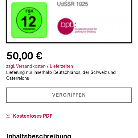
Allgemeine
Produktpreis:
50,00 €
50
zuzüglich
Informationen
€
Versandkosten
Interner
Informationen
zzgl.
zuzüglichen
Versandkosten
/
Interner
Informationen
Lieferzeiten
Lieferung nur innerhalb Deutschlands, der Schweiz und
Link:
zu
Link:
zu
Österreichs
und
den
den
5000
PRODUKT
VERGRIFFEN
NICHT
Cents
BESTELLBAR
Download-
Kostenloses PDF
Link:
Inhaltsbeschreibung