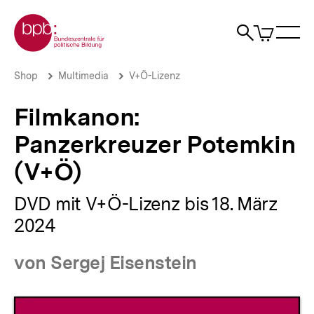
Direkt
Zur Startseite der bpb
zum
0
Artikel
Sho
Seiteninhalt
im
Naviga
Suche
springen
War
öffne
öffnen
öff
Pfadnavigation
Filmkanon:
Brotkrümelnavigation
Shop
Multimedia
V+Ö-Lizenz
Panzerkreuzer
Potemkin
Filmkanon:
(V+Ö)
|
Panzerkreuzer Potemkin
bpb.de
(V+Ö)
DVD mit V+Ö-Lizenz bis 18. März
2024
von Sergej Eisenstein
Produktvorschau