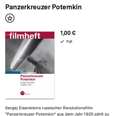
für
überspringen
Panzerkreuzer Potemkin
weitere
Inhalte
Inhalt
merken
1,00 €
verfügbar
Pdf
als
Sergej Eisensteins russischer Revolutionsfilm
"Panzerkreuzer Potemkin“ aus dem Jahr 1925 zählt zu