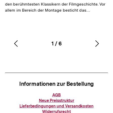
den berühmtesten Klassikern der Filmgeschichte. Vor
allem im Bereich der Montage besticht das…
1
/
6
Vorherigen
Nächs
Karussellinhalt
von
Inhalt
Inhalt
anzeigen
anzei
Informationen zur Bestellung
Informationen
AGB
zur
Neue Preisstruktur
Bestellung
Lieferbedingungen und Versandkosten
Widerrufsrecht