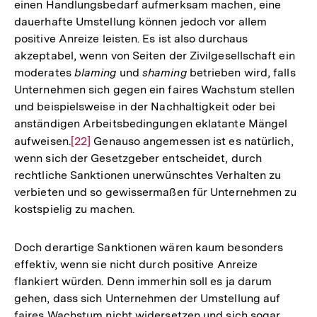
einen Handlungsbedarf aufmerksam machen, eine
dauerhafte Umstellung können jedoch vor allem
positive Anreize leisten. Es ist also durchaus
akzeptabel, wenn von Seiten der Zivilgesellschaft ein
moderates
blaming
und
shaming
betrieben wird, falls
Unternehmen sich gegen ein faires Wachstum stellen
und beispielsweise in der Nachhaltigkeit oder bei
anständigen Arbeitsbedingungen eklatante Mängel
aufweisen.
Zur
[22]
Genauso angemessen ist es natürlich,
wenn sich der Gesetzgeber entscheidet, durch
Auflösung
rechtliche Sanktionen unerwünschtes Verhalten zu
der
verbieten und so gewissermaßen für Unternehmen zu
Fußnote
kostspielig zu machen.
Doch derartige Sanktionen wären kaum besonders
effektiv, wenn sie nicht durch positive Anreize
flankiert würden. Denn immerhin soll es ja darum
gehen, dass sich Unternehmen der Umstellung auf
faires Wachstum nicht widersetzen und sich sogar