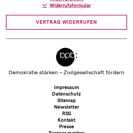
Download-
Widerrufsformular
Link:
VERTRAG WIDERRUFEN
Meta-
Links
Zur
Demokratie stärken –
Zivilgesellschaft fördern
Startseite
der
Meta-
Impressum
bpb
Navigation
Datenschutz
Sitemap
Newsletter
RSS
Kontakt
Presse
Zum
Seite