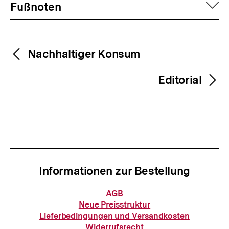
Fussnoten
auf
Fußnoten
Inhaltsnavigation
Inhaltsnavigation
Nachhaltiger Konsum
Editorial
Informationen zur Bestellung
Informationen
AGB
zur
Neue Preisstruktur
Bestellung
Lieferbedingungen und Versandkosten
Widerrufsrecht