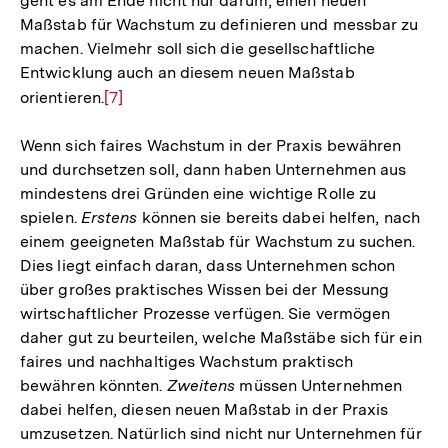
geht es am Ende nicht nur darum, einen neuen
Maßstab für Wachstum zu definieren und messbar zu
machen. Vielmehr soll sich die gesellschaftliche
Entwicklung auch an diesem neuen Maßstab
orientieren.
Zur
[7]
Auflösung
Wenn sich faires Wachstum in der Praxis bewähren
der
und durchsetzen soll, dann haben Unternehmen aus
Fußnote
mindestens drei Gründen eine wichtige Rolle zu
spielen.
Erstens
können sie bereits dabei helfen, nach
einem geeigneten Maßstab für Wachstum zu suchen.
Dies liegt einfach daran, dass Unternehmen schon
über großes praktisches Wissen bei der Messung
wirtschaftlicher Prozesse verfügen. Sie vermögen
daher gut zu beurteilen, welche Maßstäbe sich für ein
faires und nachhaltiges Wachstum praktisch
bewähren könnten.
Zweitens
müssen Unternehmen
dabei helfen, diesen neuen Maßstab in der Praxis
umzusetzen. Natürlich sind nicht nur Unternehmen für