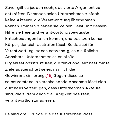
Zuvor gilt es jedoch noch, das vierte Argument zu
entkräften. Demnach seien Unternehmen einfach
keine Akteure, die Verantwortung übernehmen
können. Immerhin haben sie keinen Geist, mit dessen
Hilfe sie freie und verantwortungsbewusste
Entscheidungen fällen können, und besitzen keinen
Körper, der sich bestrafen lässt. Beides sei für
Verantwortung jedoch notwendig, so die übliche
Annahme. Unternehmen seien bloße
Organisationsstrukturen, die funktional auf bestimmte
Ziele ausgerichtet seien, nämlich die
Gewinnmaximierung.
Zur
[15]
Gegen diese so
selbstverständlich erscheinende Annahme lässt sich
Auflösung
durchaus verteidigen, dass Unternehmen Akteure
der
sind, die zudem auch die Fähigkeit besitzen,
Fußnote
verantwortlich zu agieren.
Es sind drei Gründe, die dafür sprechen, dass