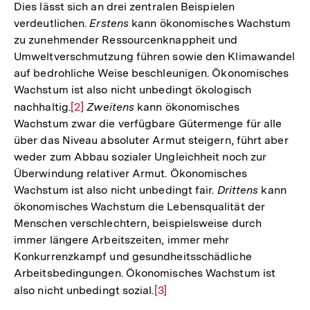
Dies lässt sich an drei zentralen Beispielen
verdeutlichen.
Erstens
kann ökonomisches Wachstum
zu zunehmender Ressourcenknappheit und
Umweltverschmutzung führen sowie den Klimawandel
auf bedrohliche Weise beschleunigen. Ökonomisches
Wachstum ist also nicht unbedingt ökologisch
nachhaltig.
Zur
[2]
Zweitens
kann ökonomisches
Wachstum zwar die verfügbare Gütermenge für alle
Auflösung
über das Niveau absoluter Armut steigern, führt aber
der
weder zum Abbau sozialer Ungleichheit noch zur
Fußnote
Überwindung relativer Armut. Ökonomisches
Wachstum ist also nicht unbedingt fair.
Drittens
kann
ökonomisches Wachstum die Lebensqualität der
Menschen verschlechtern, beispielsweise durch
immer längere Arbeitszeiten, immer mehr
Konkurrenzkampf und gesundheitsschädliche
Arbeitsbedingungen. Ökonomisches Wachstum ist
also nicht unbedingt sozial.
Zur
[3]
Auflösung