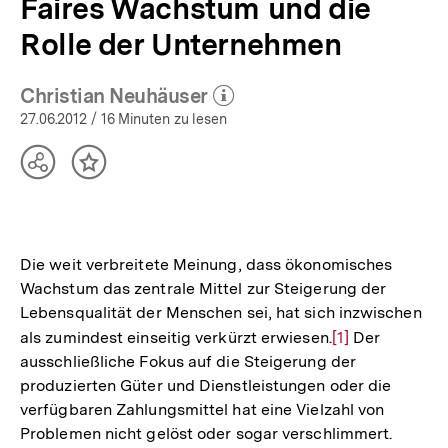
Faires Wachstum und die
Rolle der Unternehmen
Christian Neuhäuser
(Mehr zum Autor)
öffnen
27.06.2012
/ 16 Minuten zu lesen
Teilen
Inhalt
Optionen
merken
anzeigen
Die weit verbreitete Meinung, dass ökonomisches
Wachstum das zentrale Mittel zur Steigerung der
Lebensqualität der Menschen sei, hat sich inzwischen
als zumindest einseitig verkürzt erwiesen.
Zur
[1]
Der
ausschließliche Fokus auf die Steigerung der
Auflösung
produzierten Güter und Dienstleistungen oder die
der
verfügbaren Zahlungsmittel hat eine Vielzahl von
Fußnote
Problemen nicht gelöst oder sogar verschlimmert.