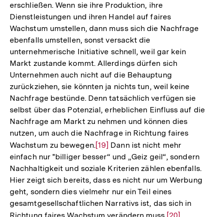
erschließen. Wenn sie ihre Produktion, ihre
Dienstleistungen und ihren Handel auf faires
Wachstum umstellen, dann muss sich die Nachfrage
ebenfalls umstellen, sonst versackt die
unternehmerische Initiative schnell, weil gar kein
Markt zustande kommt. Allerdings dürfen sich
Unternehmen auch nicht auf die Behauptung
zurückziehen, sie könnten ja nichts tun, weil keine
Nachfrage bestünde. Denn tatsächlich verfügen sie
selbst über das Potenzial, erheblichen Einfluss auf die
Nachfrage am Markt zu nehmen und können dies
nutzen, um auch die Nachfrage in Richtung faires
Wachstum zu bewegen.
Zur
[19]
Dann ist nicht mehr
einfach nur "billiger besser“ und „Geiz geil“, sondern
Auflösung
Nachhaltigkeit und soziale Kriterien zählen ebenfalls.
der
Hier zeigt sich bereits, dass es nicht nur um Werbung
Fußnote
geht, sondern dies vielmehr nur ein Teil eines
gesamtgesellschaftlichen Narrativs ist, das sich in
Richtung faires Wachstum verändern muss.
Zur
[20]