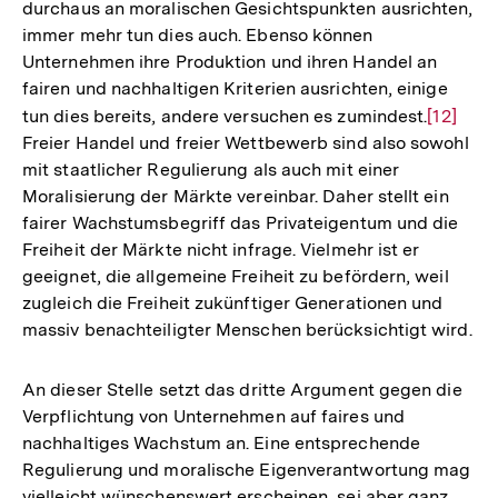
durchaus an moralischen Gesichtspunkten ausrichten,
immer mehr tun dies auch. Ebenso können
Unternehmen ihre Produktion und ihren Handel an
fairen und nachhaltigen Kriterien ausrichten, einige
tun dies bereits, andere versuchen es zumindest.
Zur
[12]
Freier Handel und freier Wettbewerb sind also sowohl
Auflösu
mit staatlicher Regulierung als auch mit einer
der
Moralisierung der Märkte vereinbar. Daher stellt ein
Fußnote
fairer Wachstumsbegriff das Privateigentum und die
Freiheit der Märkte nicht infrage. Vielmehr ist er
geeignet, die allgemeine Freiheit zu befördern, weil
zugleich die Freiheit zukünftiger Generationen und
massiv benachteiligter Menschen berücksichtigt wird.
An dieser Stelle setzt das dritte Argument gegen die
Verpflichtung von Unternehmen auf faires und
nachhaltiges Wachstum an. Eine entsprechende
Regulierung und moralische Eigenverantwortung mag
vielleicht wünschenswert erscheinen, sei aber ganz