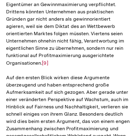
Eigentümer an Gewinnmaximierung verpflichtet.
Drittens könnten Unternehmen aus praktischen
Gründen gar nicht anders als gewinnorientiert
agieren, weil sie dem Diktat des an Wettbewerb
orientierten Marktes folgen müssten. Viertens seien
Unternehmen ohnehin nicht fähig, Verantwortung im
eigentlichen Sinne zu übernehmen, sondern nur rein
funktional auf Profitmaximierung ausgerichtete
Organisationen.
Zur
[9]
Auflösung
Auf den ersten Blick wirken diese Argumente
der
überzeugend und haben entsprechend große
Fußnote
Aufmerksamkeit auf sich gezogen. Aber gerade unter
einer veränderten Perspektive auf Wachstum, auch im
Hinblick auf Fairness und Nachhaltigkeit, verlieren sie
schnell einiges von ihrem Glanz. Besonders deutlich
wird dies beim ersten Argument, das von einem engen
Zusammenhang zwischen Profitmaximierung und
gesamtgesellschaftlichem Wohlstand ausgeht. Wenn