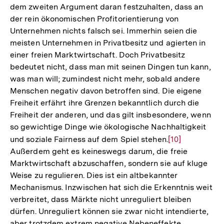
dem zweiten Argument daran festzuhalten, dass an
der rein ökonomischen Profitorientierung von
Unternehmen nichts falsch sei. Immerhin seien die
meisten Unternehmen in Privatbesitz und agierten in
einer freien Marktwirtschaft. Doch Privatbesitz
bedeutet nicht, dass man mit seinen Dingen tun kann,
was man will; zumindest nicht mehr, sobald andere
Menschen negativ davon betroffen sind. Die eigene
Freiheit erfährt ihre Grenzen bekanntlich durch die
Freiheit der anderen, und das gilt insbesondere, wenn
so gewichtige Dinge wie ökologische Nachhaltigkeit
und soziale Fairness auf dem Spiel stehen.
Zur
[10]
Außerdem geht es keineswegs darum, die freie
Auflösung
Marktwirtschaft abzuschaffen, sondern sie auf kluge
der
Weise zu regulieren. Dies ist ein altbekannter
Fußnote
Mechanismus. Inzwischen hat sich die Erkenntnis weit
verbreitet, dass Märkte nicht unreguliert bleiben
dürfen. Unreguliert können sie zwar nicht intendierte,
aber trotzdem extrem negative Nebeneffekte