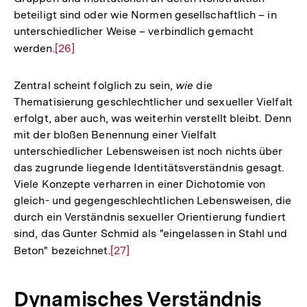
beteiligt sind oder wie Normen gesellschaftlich – in
unterschiedlicher Weise – verbindlich gemacht
werden.
Zur
[26]
Auflösung
der
Zentral scheint folglich zu sein,
wie
die
Fußnote
Thematisierung geschlechtlicher und sexueller Vielfalt
erfolgt, aber auch, was weiterhin verstellt bleibt. Denn
mit der bloßen Benennung einer Vielfalt
unterschiedlicher Lebensweisen ist noch nichts über
das zugrunde liegende Identitätsverständnis gesagt.
Viele Konzepte verharren in einer Dichotomie von
gleich- und gegengeschlechtlichen Lebensweisen, die
durch ein Verständnis sexueller Orientierung fundiert
sind, das Gunter Schmid als "eingelassen in Stahl und
Beton" bezeichnet.
Zur
[27]
Auflösung
der
Dynamisches Verständnis
Fußnote