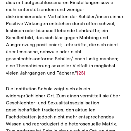
dies mit aufgeschlosseneren Einstellungen sowie
mehr unterstützendem und weniger
diskriminierendem Verhalten der Schüler/innen einher.
Positive Wirkungen entstehen durch offen schwul,
lesbisch oder bisexuell lebende Lehrkräfte; ein
Schulleitbild, das sich klar gegen Mobbing und
Ausgrenzung positioniert; Lehrkräfte, die sich nicht
über lesbische, schwule oder nicht
geschlechtskonforme Schüler/innen lustig machen;
eine Thematisierung sexueller Vielfalt in möglichst
vielen Jahrgängen und Fächern."
Zur
[25]
Auflösung
der
Die Institution Schule zeigt sich als ein
Fußnote
widersprüchlicher Ort. Zum einen vermittelt sie über
Geschlechter- und Sexualitätssozialisation
gesellschaftlich tradiertes, den aktuellen
Fachdebatten jedoch nicht mehr entsprechendes
Wissen und reproduziert die heterosexuelle Matrix.
Zum anderen ist Schule aber auch ein Ort, an dem