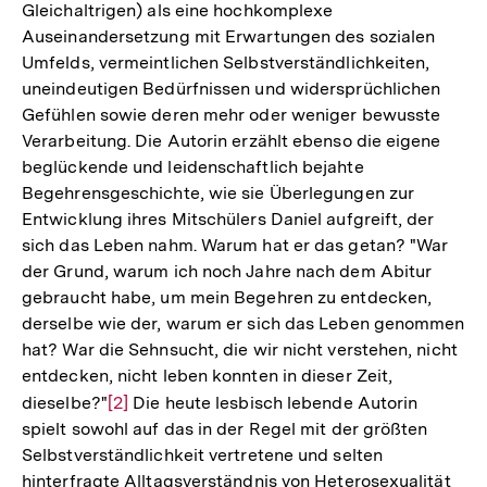
Gleichaltrigen) als eine hochkomplexe
Fußnote
Auseinandersetzung mit Erwartungen des sozialen
Umfelds, vermeintlichen Selbstverständlichkeiten,
uneindeutigen Bedürfnissen und widersprüchlichen
Gefühlen sowie deren mehr oder weniger bewusste
Verarbeitung. Die Autorin erzählt ebenso die eigene
beglückende und leidenschaftlich bejahte
Begehrensgeschichte, wie sie Überlegungen zur
Entwicklung ihres Mitschülers Daniel aufgreift, der
sich das Leben nahm. Warum hat er das getan? "War
der Grund, warum ich noch Jahre nach dem Abitur
gebraucht habe, um mein Begehren zu entdecken,
derselbe wie der, warum er sich das Leben genommen
hat? War die Sehnsucht, die wir nicht verstehen, nicht
entdecken, nicht leben konnten in dieser Zeit,
dieselbe?"
Zur
[2]
Die heute lesbisch lebende Autorin
spielt sowohl auf das in der Regel mit der größten
Auflösung
Selbstverständlichkeit vertretene und selten
der
hinterfragte Alltagsverständnis von Heterosexualität
Fußnote