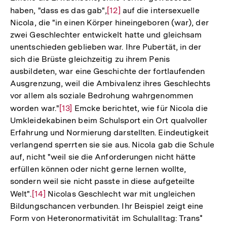
haben, "dass es das gab",
Zur
[12]
auf die intersexuelle
Nicola, die "in einen Körper hineingeboren (war), der
Auflösung
zwei Geschlechter entwickelt hatte und gleichsam
der
unentschieden geblieben war. Ihre Pubertät, in der
Fußnote
sich die Brüste gleichzeitig zu ihrem Penis
ausbildeten, war eine Geschichte der fortlaufenden
Ausgrenzung, weil die Ambivalenz ihres Geschlechts
vor allem als soziale Bedrohung wahrgenommen
worden war."
Zur
[13]
Emcke berichtet, wie für Nicola die
Umkleidekabinen beim Schulsport ein Ort qualvoller
Auflösung
Erfahrung und Normierung darstellten. Eindeutigkeit
der
verlangend sperrten sie sie aus. Nicola gab die Schule
Fußnote
auf, nicht "weil sie die Anforderungen nicht hätte
erfüllen können oder nicht gerne lernen wollte,
sondern weil sie nicht passte in diese aufgeteilte
Welt".
Zur
[14]
Nicolas Geschlecht war mit ungleichen
Bildungschancen verbunden. Ihr Beispiel zeigt eine
Auflösung
Form von Heteronormativität im Schulalltag: Trans*
der