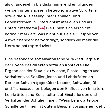
als unangenehm bis diskriminierend empfunden
Auflösung
werden unter anderem heteronormative Vorurteile
der
sowie die Auslassung ihrer Familien- und
Fußnote
Lebensformen in Unterrichtsmaterialien und als
Unterrichtsthema.
Zur
[24]
Sie fühlen sich als "nicht-
normal" markiert, was nicht nur sie als "Gruppe von
Auflösung
Abweichenden" hervorbringt, sondern vielmehr die
der
Norm selbst reproduziert.
Fußnote
Eine besondere sozialisatorische Wirkkraft liegt auf
der Ebene des direkten sozialen Kontakts. Die
Ergebnisse der Studie zu Wissen, Einstellungen und
Verhalten von Schüler_innen und Lehrkräften an
Berliner Schulen gegenüber Lesben, Schwulen, Bi-
und Transsexuellen belegen den Einfluss von Inhalten,
Lehrkräften und Schulkultur auf Einstellungen und
Verhalten der Schüler_innen: "Wenn Lehrkräfte oder
Schulleiter/innen mit gutem Beispiel vorangehen, geht