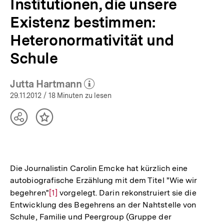
Institutionen, die unsere
Existenz bestimmen:
Heteronormativität und
Schule
Jutta Hartmann
(Mehr zum Autor)
öffnen
29.11.2012
/ 18 Minuten zu lesen
Teilen
Inhalt
Optionen
merken
anzeigen
Die Journalistin Carolin Emcke hat kürzlich eine
autobiografische Erzählung mit dem Titel "Wie wir
begehren"
Zur
[1]
vorgelegt. Darin rekonstruiert sie die
Entwicklung des Begehrens an der Nahtstelle von
Auflösung
Schule, Familie und Peergroup (Gruppe der
der