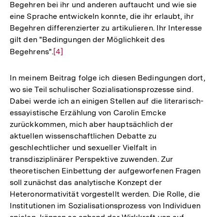
Begehren bei ihr und anderen auftaucht und wie sie
Auflösung
eine Sprache entwickeln konnte, die ihr erlaubt, ihr
der
Begehren differenzierter zu artikulieren. Ihr Interesse
Fußnote
gilt den "Bedingungen der Möglichkeit des
Begehrens".
Zur
[4]
Auflösung
der
In meinem Beitrag folge ich diesen Bedingungen dort,
Fußnote
wo sie Teil schulischer Sozialisationsprozesse sind.
Dabei werde ich an einigen Stellen auf die literarisch-
essayistische Erzählung von Carolin Emcke
zurückkommen, mich aber hauptsächlich der
aktuellen wissenschaftlichen Debatte zu
geschlechtlicher und sexueller Vielfalt in
transdisziplinärer Perspektive zuwenden. Zur
theoretischen Einbettung der aufgeworfenen Fragen
soll zunächst das analytische Konzept der
Heteronormativität vorgestellt werden. Die Rolle, die
Institutionen im Sozialisationsprozess von Individuen