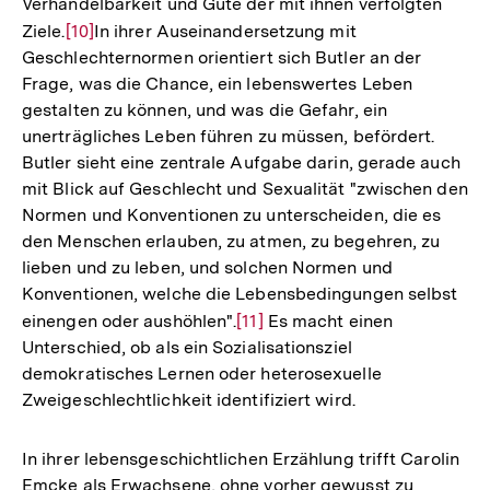
Verhandelbarkeit und Güte der mit ihnen verfolgten
Ziele.
Zur
[10]
In ihrer Auseinandersetzung mit
Geschlechternormen orientiert sich Butler an der
Auflösung
Frage, was die Chance, ein lebenswertes Leben
der
gestalten zu können, und was die Gefahr, ein
Fußnote
unerträgliches Leben führen zu müssen, befördert.
Butler sieht eine zentrale Aufgabe darin, gerade auch
mit Blick auf Geschlecht und Sexualität "zwischen den
Normen und Konventionen zu unterscheiden, die es
den Menschen erlauben, zu atmen, zu begehren, zu
lieben und zu leben, und solchen Normen und
Konventionen, welche die Lebensbedingungen selbst
einengen oder aushöhlen".
Zur
[11]
Es macht einen
Unterschied, ob als ein Sozialisationsziel
Auflösung
demokratisches Lernen oder heterosexuelle
der
Zweigeschlechtlichkeit identifiziert wird.
Fußnote
In ihrer lebensgeschichtlichen Erzählung trifft Carolin
Emcke als Erwachsene, ohne vorher gewusst zu