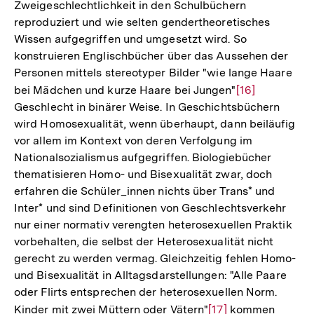
Zweigeschlechtlichkeit in den Schulbüchern
reproduziert und wie selten gendertheoretisches
Wissen aufgegriffen und umgesetzt wird. So
konstruieren Englischbücher über das Aussehen der
Personen mittels stereotyper Bilder "wie lange Haare
bei Mädchen und kurze Haare bei Jungen"
Zur
[16]
Geschlecht in binärer Weise. In Geschichtsbüchern
Auflösung
wird Homosexualität, wenn überhaupt, dann beiläufig
der
vor allem im Kontext von deren Verfolgung im
Fußnote
Nationalsozialismus aufgegriffen. Biologiebücher
thematisieren Homo- und Bisexualität zwar, doch
erfahren die Schüler_innen nichts über Trans* und
Inter* und sind Definitionen von Geschlechtsverkehr
nur einer normativ verengten heterosexuellen Praktik
vorbehalten, die selbst der Heterosexualität nicht
gerecht zu werden vermag. Gleichzeitig fehlen Homo-
und Bisexualität in Alltagsdarstellungen: "Alle Paare
oder Flirts entsprechen der heterosexuellen Norm.
Kinder mit zwei Müttern oder Vätern"
Zur
[17]
kommen