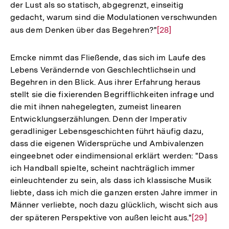
der Lust als so statisch, abgegrenzt, einseitig
gedacht, warum sind die Modulationen verschwunden
aus dem Denken über das Begehren?"
Zur
[28]
Auflösung
der
Emcke nimmt das Fließende, das sich im Laufe des
Fußnote
Lebens Verändernde von Geschlechtlichsein und
Begehren in den Blick. Aus ihrer Erfahrung heraus
stellt sie die fixierenden Begrifflichkeiten infrage und
die mit ihnen nahegelegten, zumeist linearen
Entwicklungserzählungen. Denn der Imperativ
geradliniger Lebensgeschichten führt häufig dazu,
dass die eigenen Widersprüche und Ambivalenzen
eingeebnet oder eindimensional erklärt werden: "Dass
ich Handball spielte, scheint nachträglich immer
einleuchtender zu sein, als dass ich klassische Musik
liebte, dass ich mich die ganzen ersten Jahre immer in
Männer verliebte, noch dazu glücklich, wischt sich aus
der späteren Perspektive von außen leicht aus."
Zur
[29]
Zum
Seite