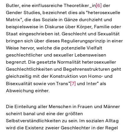
Butler, eine einflussreiche Theoretiker_in
Zur
[6]
der
Gender Studies, bezeichnet dies als "heterosexuelle
Auflösung
Matrix", die das Soziale in Gänze durchzieht und
der
beispielsweise in Diskurse über Körper, Familie oder
Fußnote
Staat eingeschrieben ist. Geschlecht und Sexualität
bringen sich über dieses Regulierungsprinzip in einer
Weise hervor, welche die potenzielle Vielfalt
geschlechtlicher und sexueller Lebensweisen
begrenzt. Die gesetzte Normalität heterosexueller
Geschlechtlichkeiten und Begehrensstrukturen geht
gleichzeitig mit der Konstruktion von Homo- und
Bisexualität sowie von Trans*
Zur
[7]
und Inter* als
Abweichung einher.
Auflösung
der
Fußnote
Die Einteilung aller Menschen in Frauen und Männer
scheint banal und eine der größten
Selbstverständlichkeiten zu sein. Im sozialen Alltag
wird die Existenz zweier Geschlechter in der Regel