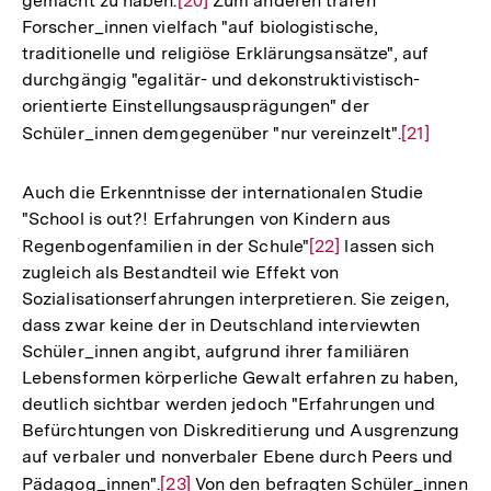
gemacht zu haben.
Zur
[20]
Zum anderen trafen
Forscher_innen vielfach "auf biologistische,
Auflösung
traditionelle und religiöse Erklärungsansätze", auf
der
durchgängig "egalitär- und dekonstruktivistisch-
Fußnote
orientierte Einstellungsausprägungen" der
Schüler_innen demgegenüber "nur vereinzelt".
Zur
[21]
Auflösung
der
Auch die Erkenntnisse der internationalen Studie
Fußnote
"School is out?! Erfahrungen von Kindern aus
Regenbogenfamilien in der Schule"
Zur
[22]
lassen sich
zugleich als Bestandteil wie Effekt von
Auflösung
Sozialisationserfahrungen interpretieren. Sie zeigen,
der
dass zwar keine der in Deutschland interviewten
Fußnote
Schüler_innen angibt, aufgrund ihrer familiären
Lebensformen körperliche Gewalt erfahren zu haben,
deutlich sichtbar werden jedoch "Erfahrungen und
Befürchtungen von Diskreditierung und Ausgrenzung
auf verbaler und nonverbaler Ebene durch Peers und
Pädagog_innen".
Zur
[23]
Von den befragten Schüler_innen