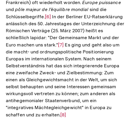
Frankreich) oft wiederholt worden.
Europe puissance
und
pôle majeur de l’équilibre mondial
sind die
Schlüsselbegriffe.
Zur
[6]
In der Berliner EU-Ratserklärung
anlässlich des 50. Jahrestages der Unterzeichnung der
Auflösung
Römischen Verträge (25. März 2007) heißt es
der
schließlich lapidar: "Der Gemeinsame Markt und der
Fußnote
Euro machen uns stark."
Zur
[7]
Es ging und geht also um
die macht- und ordnungspolitische Positionierung
Auflösung
Europas im internationalen System. Nach seinem
der
Selbstverständnis hat das sich integrierende Europa
Fußnote
eine zweifache Zweck- und Zielbestimmung: Zum
einen als Gleichgewichtsmacht in der Welt, um sich
selbst behaupten und seine Interessen gemeinsam
wirkungsvoll vertreten zu können; zum anderen als
antihegemonialer Staatenverbund, um ein
"integratives Mächtegleichgewicht" in Europa zu
schaffen und zu erhalten.
Zur
[8]
Auflösung
der