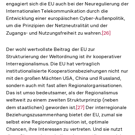
engagiert sich die EU auch bei der Neuregulierung der
Internationalen Telekommunikation durch die
Entwicklung einer europäischen Cyber-Außenpolitik,
um die Prinzipien der Netzneutralität und der
Zugangs- und Nutzungsfreiheit zu wahren.
Zur
[26]
Auflösung
der
Der wohl wertvollste Beitrag der EU zur
Fußnote
Strukturierung der Weltordnung ist ihr kooperativer
Interregionalismus. Die EU hat vertraglich
institutionalisierte Kooperationsbeziehungen nicht nur
mit den großen Mächten USA, China und Russland,
sondern auch mit fast allen Regionalorganisationen.
Das ist umso bedeutsamer, als der Regionalismus
weltweit zu einem zweiten Strukturprinzip (neben
dem staatlichen) geworden ist.
Zur
[27]
Der interregionale
Beziehungszusammenhang bietet der EU, zumal sie
Auflösung
selbst eine Regionalorganisation ist, optimale
der
Chancen, ihre Interessen zu vertreten. Und sie nutzt
Fußnote