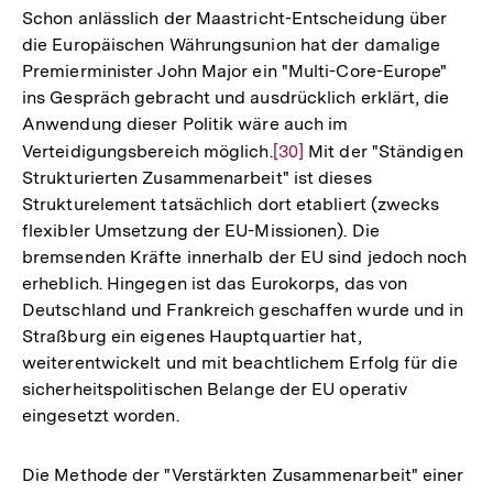
der
Schon anlässlich der Maastricht-Entscheidung über
Fußnote
die Europäischen Währungsunion hat der damalige
Premierminister John Major ein "Multi-Core-Europe"
ins Gespräch gebracht und ausdrücklich erklärt, die
Anwendung dieser Politik wäre auch im
Verteidigungsbereich möglich.
Zur
[30]
Mit der "Ständigen
Strukturierten Zusammenarbeit" ist dieses
Auflösung
Strukturelement tatsächlich dort etabliert (zwecks
der
flexibler Umsetzung der EU-Missionen). Die
Fußnote
bremsenden Kräfte innerhalb der EU sind jedoch noch
erheblich. Hingegen ist das Eurokorps, das von
Deutschland und Frankreich geschaffen wurde und in
Straßburg ein eigenes Hauptquartier hat,
weiterentwickelt und mit beachtlichem Erfolg für die
sicherheitspolitischen Belange der EU operativ
eingesetzt worden.
Die Methode der "Verstärkten Zusammenarbeit" einer