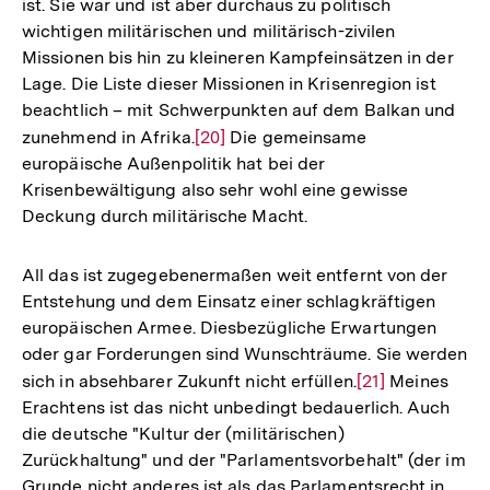
ist. Sie war und ist aber durchaus zu politisch
wichtigen militärischen und militärisch-zivilen
Missionen bis hin zu kleineren Kampfeinsätzen in der
Lage. Die Liste dieser Missionen in Krisenregion ist
beachtlich – mit Schwerpunkten auf dem Balkan und
zunehmend in Afrika.
Zur
[20]
Die gemeinsame
europäische Außenpolitik hat bei der
Auflösung
Krisenbewältigung also sehr wohl eine gewisse
der
Deckung durch militärische Macht.
Fußnote
All das ist zugegebenermaßen weit entfernt von der
Entstehung und dem Einsatz einer schlagkräftigen
europäischen Armee. Diesbezügliche Erwartungen
oder gar Forderungen sind Wunschträume. Sie werden
sich in absehbarer Zukunft nicht erfüllen.
Zur
[21]
Meines
Erachtens ist das nicht unbedingt bedauerlich. Auch
Auflösung
die deutsche "Kultur der (militärischen)
der
Zurückhaltung" und der "Parlamentsvorbehalt" (der im
Fußnote
Grunde nicht anderes ist als das Parlamentsrecht in