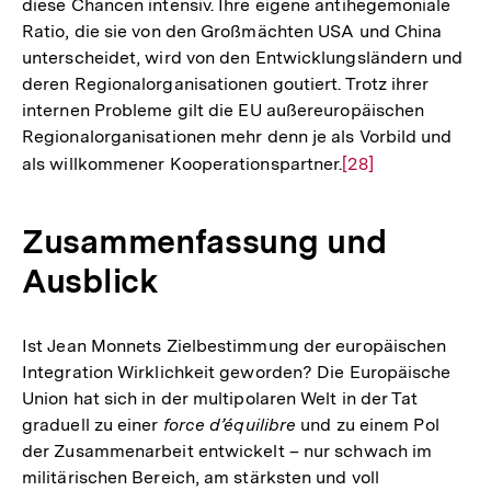
diese Chancen intensiv. Ihre eigene antihegemoniale
Ratio, die sie von den Großmächten USA und China
unterscheidet, wird von den Entwicklungsländern und
deren Regionalorganisationen goutiert. Trotz ihrer
internen Probleme gilt die EU außereuropäischen
Regionalorganisationen mehr denn je als Vorbild und
als willkommener Kooperationspartner.
Zur
[28]
Auflösung
der
Zusammenfassung und
Fußnote
Ausblick
Ist Jean Monnets Zielbestimmung der europäischen
Integration Wirklichkeit geworden? Die Europäische
Union hat sich in der multipolaren Welt in der Tat
graduell zu einer
force d’équilibre
und zu einem Pol
der Zusammenarbeit entwickelt – nur schwach im
militärischen Bereich, am stärksten und voll