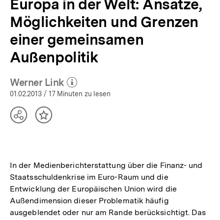
Europa in der Welt: Ansätze,
Möglichkeiten und Grenzen
einer gemeinsamen
Außenpolitik
Werner Link
(Mehr zum Autor)
öffnen
01.02.2013
/ 17 Minuten zu lesen
Teilen
Inhalt
Optionen
merken
anzeigen
In der Medienberichterstattung über die Finanz- und
Staatsschuldenkrise im Euro-Raum und die
Entwicklung der Europäischen Union wird die
Außendimension dieser Problematik häufig
ausgeblendet oder nur am Rande berücksichtigt. Das