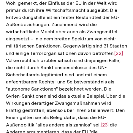
Wohl gemerkt, der Einfluss der EU in der Welt wird
primär durch ihre Wirtschaftsmacht ausgeübt. Die
Entwicklungshilfe ist ein fester Bestandteil der EU-
Außenbeziehungen. Zunehmend wird die
wirtschaftliche Macht aber auch als Zwangsmittel
eingesetzt – in einem breiten Spektrum von nicht-
militärischen Sanktionen. Gegenwärtig sind 31 Staaten
und einige Terrororganisationen davon betroffen.
Zur
[22]
Völkerrechtlich problematisch sind diejenigen Fälle,
Auflösu
die nicht durch Sanktionsbeschlüsse des UN-
der
Sicherheitsrats legitimiert sind und mit einem
Fußnote
anfechtbarem Rechts- und Selbstverständnis als
"autonome Sanktionen" bezeichnet werden. Die
Syrien-Sanktionen sind das aktuelle Beispiel. Über die
Wirkungen derartiger Zwangsmaßnahmen wird
kräftig gestritten; ebenso über ihren Stellenwert: Den
Einen gelten sie als Beleg dafür, dass die EU-
Außenpolitik "alles andere als zahnlos" sei,
Zur
[23]
die
Anderen argumentieren, dass der EU "die
Auflösung