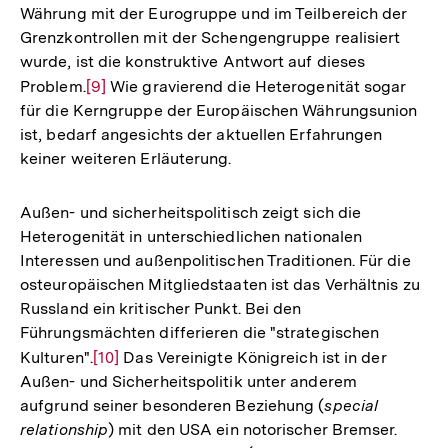
Währung mit der Eurogruppe und im Teilbereich der
Grenzkontrollen mit der Schengengruppe realisiert
wurde, ist die konstruktive Antwort auf dieses
Problem.
Zur
[9]
Wie gravierend die Heterogenität sogar
für die Kerngruppe der Europäischen Währungsunion
Auflösung
ist, bedarf angesichts der aktuellen Erfahrungen
der
keiner weiteren Erläuterung.
Fußnote
Außen- und sicherheitspolitisch zeigt sich die
Heterogenität in unterschiedlichen nationalen
Interessen und außenpolitischen Traditionen. Für die
osteuropäischen Mitgliedstaaten ist das Verhältnis zu
Russland ein kritischer Punkt. Bei den
Führungsmächten differieren die "strategischen
Kulturen".
Zur
[10]
Das Vereinigte Königreich ist in der
Außen- und Sicherheitspolitik unter anderem
Auflösung
aufgrund seiner besonderen Beziehung (
special
der
relationship
) mit den USA ein notorischer Bremser.
Fußnote