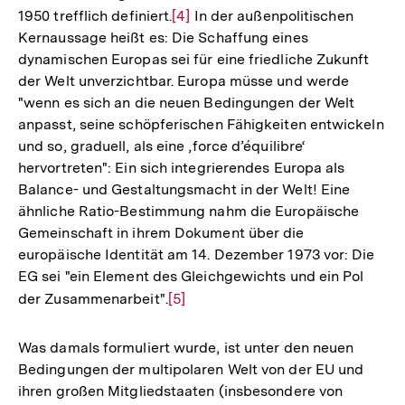
1950 trefflich definiert.
Zur
[4]
In der außenpolitischen
Kernaussage heißt es: Die Schaffung eines
Auflösung
dynamischen Europas sei für eine friedliche Zukunft
der
der Welt unverzichtbar. Europa müsse und werde
Fußnote
"wenn es sich an die neuen Bedingungen der Welt
anpasst, seine schöpferischen Fähigkeiten entwickeln
und so, graduell, als eine ‚force d’équilibre‘
hervortreten": Ein sich integrierendes Europa als
Balance- und Gestaltungsmacht in der Welt! Eine
ähnliche Ratio-Bestimmung nahm die Europäische
Gemeinschaft in ihrem Dokument über die
europäische Identität am 14. Dezember 1973 vor: Die
EG sei "ein Element des Gleichgewichts und ein Pol
der Zusammenarbeit".
Zur
[5]
Auflösung
der
Was damals formuliert wurde, ist unter den neuen
Fußnote
Bedingungen der multipolaren Welt von der EU und
ihren großen Mitgliedstaaten (insbesondere von