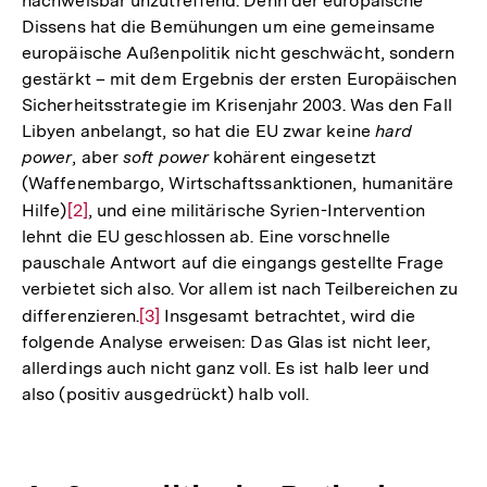
nachweisbar unzutreffend. Denn der europäische
Dissens hat die Bemühungen um eine gemeinsame
europäische Außenpolitik nicht geschwächt, sondern
gestärkt – mit dem Ergebnis der ersten Europäischen
Sicherheitsstrategie im Krisenjahr 2003. Was den Fall
Libyen anbelangt, so hat die EU zwar keine
hard
power
, aber
soft power
kohärent eingesetzt
(Waffenembargo, Wirtschaftssanktionen, humanitäre
Hilfe)
Zur
[2]
, und eine militärische Syrien-Intervention
lehnt die EU geschlossen ab. Eine vorschnelle
Auflösung
pauschale Antwort auf die eingangs gestellte Frage
der
verbietet sich also. Vor allem ist nach Teilbereichen zu
Fußnote
differenzieren.
Zur
[3]
Insgesamt betrachtet, wird die
folgende Analyse erweisen: Das Glas ist nicht leer,
Auflösung
allerdings auch nicht ganz voll. Es ist halb leer und
der
also (positiv ausgedrückt) halb voll.
Fußnote