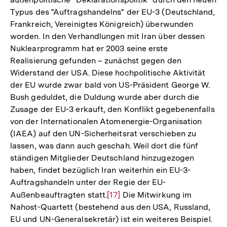
Typus des "Auftragshandelns" der EU-3 (Deutschland,
Frankreich, Vereinigtes Königreich) überwunden
worden. In den Verhandlungen mit Iran über dessen
Nuklearprogramm hat er 2003 seine erste
Realisierung gefunden – zunächst gegen den
Widerstand der USA. Diese hochpolitische Aktivität
der EU wurde zwar bald von US-Präsident George W.
Bush geduldet, die Duldung wurde aber durch die
Zusage der EU-3 erkauft, den Konflikt gegebenenfalls
von der Internationalen Atomenergie-Organisation
(IAEA) auf den UN-Sicherheitsrat verschieben zu
lassen, was dann auch geschah. Weil dort die fünf
ständigen Mitglieder Deutschland hinzugezogen
haben, findet bezüglich Iran weiterhin ein EU-3-
Auftragshandeln unter der Regie der EU-
Außenbeauftragten statt.
Zur
[17]
Die Mitwirkung im
Nahost-Quartett (bestehend aus den USA, Russland,
Auflösung
EU und UN-Generalsekretär) ist ein weiteres Beispiel.
der