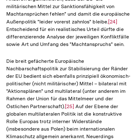
militärischen Mittel zur Sanktionsfähigkeit von
der
Machtansprüchen fehlen" und damit die europäische
Fußnote
Außenpolitik "leider vorerst zahnlos" bleibe.
Zur
[24]
Entscheidend für ein realistisches Urteil dürfte die
Auflösung
differenzierende Analyse der jeweiligen Konfliktfälle
der
sowie Art und Umfang des "Machtanspruchs" sein.
Fußnote
Die breit gefächerte Europäische
Nachbarschaftspolitik zur Stabilisierung der Ränder
der EU bedient sich ebenfalls prinzipiell ökonomisch-
politischer (nicht militärischer) Mittel – bilateral mit
"Aktionsplänen" und multilateral (unter anderem im
Rahmen der Union für das Mittelmeer und der
Östlichen Partnerschaft).
Zur
[25]
Auf der Ebene der
globalen multilateralen Politik ist die konstruktive
Auflösung
Rolle Europas trotz interner Widerstände
der
(insbesondere aus Polen) beim internationalen
Fußnote
Klimaschutz allgemein anerkannt. Neuerdings