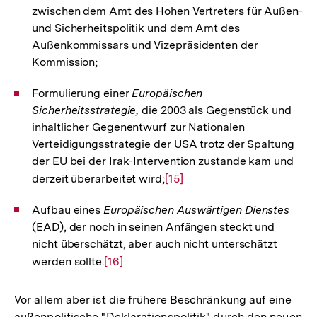
zwischen dem Amt des Hohen Vertreters für Außen-
und Sicherheitspolitik und dem Amt des
Außenkommissars und Vizepräsidenten der
Kommission;
Formulierung einer
Europäischen
Sicherheitsstrategie,
die 2003 als Gegenstück und
inhaltlicher Gegenentwurf zur Nationalen
Verteidigungsstrategie der USA trotz der Spaltung
der EU bei der Irak-Intervention zustande kam und
derzeit überarbeitet wird;
Zur
[15]
Auflösung
Aufbau eines
Europäischen Auswärtigen Dienstes
der
(EAD), der noch in seinen Anfängen steckt und
Fußnote
nicht überschätzt, aber auch nicht unterschätzt
werden sollte.
Zur
[16]
Auflösung
der
Vor allem aber ist die frühere Beschränkung auf eine
Fußnote
außenpolitische "Deklarationspolitik" durch den neuen