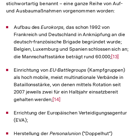
stichwortartig benannt – eine ganze Reihe von Auf-
und Ausbaumaßnahmen vorgenommen worden:
Aufbau des
Eurokorps,
das schon 1992 von
Frankreich und Deutschland in Anknüpfung an die
deutsch-französische Brigade begründet wurde;
Belgien, Luxemburg und Spanien schlossen sich an;
die Mannschaftsstärke beträgt rund 60.000;
Zur
[13]
Auflösung
Einrichtung von
EU-Battlegroups
(Kampfgruppen)
der
als hoch mobile, meist multinationale Verbände in
Fußnote
Bataillonsstärke, von denen mittels Rotation seit
2007 jeweils zwei für ein Halbjahr einsatzbereit
gehalten werden;
Zur
[14]
Auflösung
Errichtung der Europäischen Verteidigungsagentur
der
(EVA);
Fußnote
Herstellung der
Personalunion
("Doppelhut")