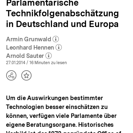
Parlamentarische
Technikfolgenabschätzung
in Deutschland und Europa
Armin Grunwald
(Mehr zum Autor)
öffnen
Leonhard Hennen
(Mehr zum Autor)
öffnen
Arnold Sauter
(Mehr zum Autor)
öffnen
27.01.2014
/ 16 Minuten zu lesen
Teilen
Inhalt
Optionen
merken
anzeigen
Um die Auswirkungen bestimmter
Technologien besser einschätzen zu
können, verfügen viele Parlamente über
eigene Beratungsorgane. Historisches