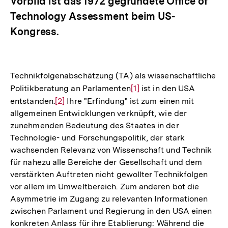
Vorbild ist das 1972 gegründete Office of
Technology Assessment beim US-
Kongress.
Technikfolgenabschätzung (TA) als wissenschaftliche
Politikberatung an Parlamenten
Zur
[1]
ist in den USA
entstanden.
Zur
[2]
Ihre "Erfindung" ist zum einen mit
Auflösung
allgemeinen Entwicklungen verknüpft, wie der
Auflösung
der
zunehmenden Bedeutung des Staates in der
der
Fußnote
Technologie- und Forschungspolitik, der stark
Fußnote
wachsenden Relevanz von Wissenschaft und Technik
für nahezu alle Bereiche der Gesellschaft und dem
verstärkten Auftreten nicht gewollter Technikfolgen
vor allem im Umweltbereich. Zum anderen bot die
Asymmetrie im Zugang zu relevanten Informationen
zwischen Parlament und Regierung in den USA einen
konkreten Anlass für ihre Etablierung: Während die