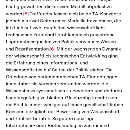
häufig gewählten diskursiven Modell abgelöst zu
werden.
Zur
[5]
Treffender lassen sich beide TA-Konzepte
jedoch als zwei Seiten einer Medaille bezeichnen, die
Auflösung
letztlich auf zwei durch den wissenschaftlich-
der
technischen Fortschritt problematisch gewordene
Fußnote
Legitimationsquellen von Politik verweisen: Wissen
und Repräsentation.
Zur
[6]
Mit der wachsenden Dynamik
der wissenschaftlich-technischen Entwicklung ging
Auflösung
die Erfahrung eines Informations- und
der
Wissensdefizites auf Seiten der Politik einher. Die
Fußnote
Gründung von parlamentarischen TA-Einrichtungen
kann daher als Versuch verstanden werden, die
Wissensbasis systematisch zu erweitern und dadurch
handlungsfähig zu bleiben. Gleichzeitig konnte sich
die Politik immer weniger auf einen gesellschaftlichen
Konsens bezüglich der Bewertung von Wissenschaft
und Technik berufen. So gaben neuartige
Informations- oder Biotechnologien zunehmend