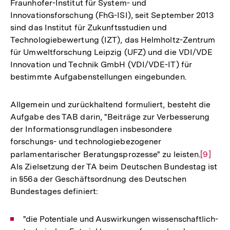
Fraunhofer-Institut für System- und
Innovationsforschung (FhG-ISI), seit September 2013
sind das Institut für Zukunftsstudien und
Technologiebewertung (IZT), das Helmholtz-Zentrum
für Umweltforschung Leipzig (UFZ) und die VDI/VDE
Innovation und Technik GmbH (VDI/VDE-IT) für
bestimmte Aufgabenstellungen eingebunden.
Allgemein und zurückhaltend formuliert, besteht die
Aufgabe des TAB darin, "Beiträge zur Verbesserung
der Informationsgrundlagen insbesondere
forschungs- und technologiebezogener
parlamentarischer Beratungsprozesse" zu leisten.
Zur
[9]
Als Zielsetzung der TA beim Deutschen Bundestag ist
Auflös
in §56a der Geschäftsordnung des Deutschen
der
Bundestages definiert:
Fußnot
"die Potentiale und Auswirkungen wissenschaftlich-