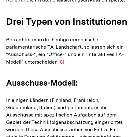
Drei Typen von Institutionen
Betrachtet man die heutige europäische
parlamentarische TA-Landschaft, so lassen sich ein
"Ausschuss-", ein "Office-" und ein "interaktives TA-
Modell" unterscheiden.
Zur
[8]
Auflösung
der
Ausschuss-Modell:
Fußnote
In einigen Ländern (Finnland, Frankreich,
Griechenland, Italien) sind parlamentarische
Ausschüsse mit spezifischen Aufgaben auf dem
Gebiet der Technikfolgenabschätzung eingerichtet
worden. Diese Ausschüsse ziehen von Fall zu Fall –
etwa in Form von Anhörungen – wissenschaftliche