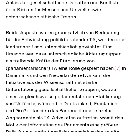
Anlass für gesellschaftliche Debatten und Konflikte
über Risiken für Mensch und Umwelt sowie
entsprechende ethische Fragen.
Beide Aspekte waren grundsätzlich von Bedeutung
für die Entwicklung politikberatender TA, wurden aber
länderspezifisch unterschiedlich gewichtet. Eine
Ursache war, dass unterschiedliche Akteursgruppen
als treibende Kräfte der Etablierung von
(parlamentarischer) TA eine Rolle gespielt haben.
Zur
[7]
In
Dänemark und den Niederlanden etwa kam die
Auflös
Initiative aus der Wissenschaft mit starker
der
Unterstützung gesellschaftlicher Gruppen, was zu
Fußnot
einer vergleichsweise parlamentsfernen Etablierung
von TA führte, während in Deutschland, Frankreich
und Großbritannien das Parlament oder einzelne
Abgeordnete als TA-Advokaten auftraten, womit das
Motiv der Information des Parlaments eine größere
Rolle für die Institutionalisierungsdiskussion spielte.