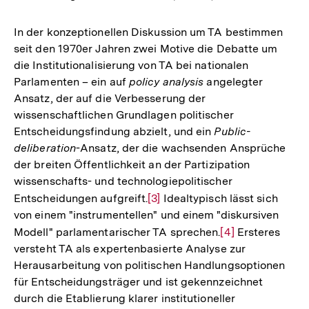
In der konzeptionellen Diskussion um TA bestimmen
seit den 1970er Jahren zwei Motive die Debatte um
die Institutionalisierung von TA bei nationalen
Parlamenten – ein auf
policy analysis
angelegter
Ansatz, der auf die Verbesserung der
wissenschaftlichen Grundlagen politischer
Entscheidungsfindung abzielt, und ein
Public-
deliberation
-Ansatz, der die wachsenden Ansprüche
der breiten Öffentlichkeit an der Partizipation
wissenschafts- und technologiepolitischer
Entscheidungen aufgreift.
Zur
[3]
Idealtypisch lässt sich
von einem "instrumentellen" und einem "diskursiven
Auflösung
Modell" parlamentarischer TA sprechen.
Zur
[4]
Ersteres
der
versteht TA als expertenbasierte Analyse zur
Auflösung
Fußnote
Herausarbeitung von politischen Handlungsoptionen
der
für Entscheidungsträger und ist gekennzeichnet
Fußnote
durch die Etablierung klarer institutioneller