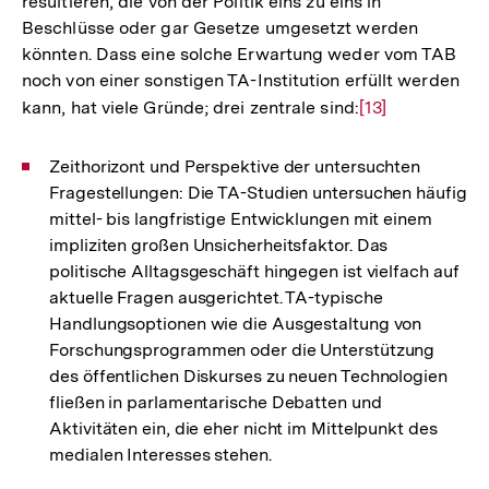
resultieren, die von der Politik eins zu eins in
Beschlüsse oder gar Gesetze umgesetzt werden
könnten. Dass eine solche Erwartung weder vom TAB
noch von einer sonstigen TA-Institution erfüllt werden
kann, hat viele Gründe; drei zentrale sind:
Zur
[13]
Auflösung
der
Zeithorizont und Perspektive der untersuchten
Fußnote
Fragestellungen: Die TA-Studien untersuchen häufig
mittel- bis langfristige Entwicklungen mit einem
impliziten großen Unsicherheitsfaktor. Das
politische Alltagsgeschäft hingegen ist vielfach auf
aktuelle Fragen ausgerichtet. TA-typische
Handlungsoptionen wie die Ausgestaltung von
Forschungsprogrammen oder die Unterstützung
des öffentlichen Diskurses zu neuen Technologien
fließen in parlamentarische Debatten und
Aktivitäten ein, die eher nicht im Mittelpunkt des
medialen Interesses stehen.
Zum
Seite