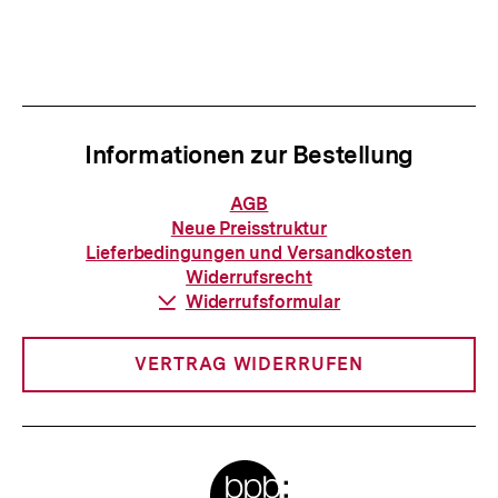
Inhalt
Inhalt
anzeigen
anzei
Informationen zur Bestellung
Informationen
AGB
zur
Neue Preisstruktur
Bestellung
Lieferbedingungen und Versandkosten
Widerrufsrecht
Download-
Widerrufsformular
Link:
VERTRAG WIDERRUFEN
Meta-