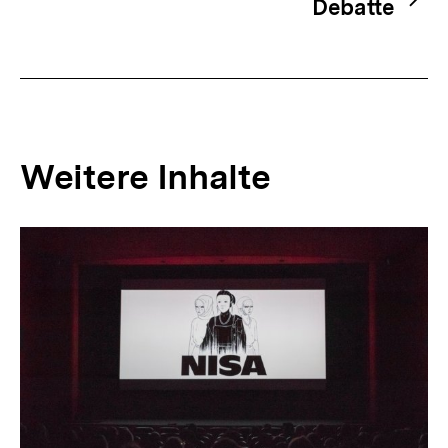
Debatte
Weitere Inhalte
Inhaltskarousell
Inhaltskarussell
für
überspringen
weitere
Inhalte