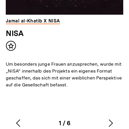
Jamal al-Khatib X NISA
NISA
Inhalt
merken
Um besonders junge Frauen anzusprechen, wurde mit
„NISA“ innerhalb des Projekts ein eigenes Format
geschaffen, das sich mit einer weiblichen Perspektive
auf die Gesellschaft befasst.
1
/
6
Vorherigen
Nächs
Karussellinhalt
von