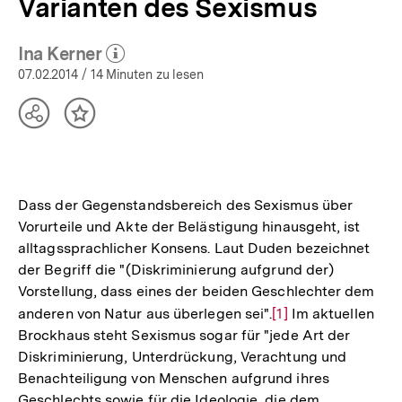
Varianten des Sexismus
Ina Kerner
(Mehr zum Autor)
öffnen
07.02.2014
/ 14 Minuten zu lesen
Teilen
Inhalt
Optionen
merken
anzeigen
Dass der Gegenstandsbereich des Sexismus über
Vorurteile und Akte der Belästigung hinausgeht, ist
alltagssprachlicher Konsens. Laut Duden bezeichnet
der Begriff die "(Diskriminierung aufgrund der)
Vorstellung, dass eines der beiden Geschlechter dem
anderen von Natur aus überlegen sei".
Zur
[1]
Im aktuellen
Brockhaus steht Sexismus sogar für "jede Art der
Auflösung
Diskriminierung, Unterdrückung, Verachtung und
der
Benachteiligung von Menschen aufgrund ihres
Fußnote
Geschlechts sowie für die Ideologie, die dem