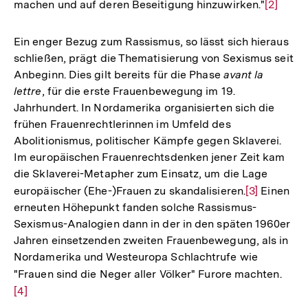
machen und auf deren Beseitigung hinzuwirken."
Zur
[2]
Auflösu
der
Ein enger Bezug zum Rassismus, so lässt sich hieraus
Fußnote
schließen, prägt die Thematisierung von Sexismus seit
Anbeginn. Dies gilt bereits für die Phase
avant la
lettre
, für die erste Frauenbewegung im 19.
Jahrhundert. In Nordamerika organisierten sich die
frühen Frauenrechtlerinnen im Umfeld des
Abolitionismus, politischer Kämpfe gegen Sklaverei.
Im europäischen Frauenrechtsdenken jener Zeit kam
die Sklaverei-Metapher zum Einsatz, um die Lage
europäischer (Ehe-)Frauen zu skandalisieren.
Zur
[3]
Einen
erneuten Höhepunkt fanden solche Rassismus-
Auflösung
Sexismus-Analogien dann in der in den späten 1960er
der
Jahren einsetzenden zweiten Frauenbewegung, als in
Fußnote
Nordamerika und Westeuropa Schlachtrufe wie
"Frauen sind die Neger aller Völker" Furore machten.
Zur
[4]
Aufl