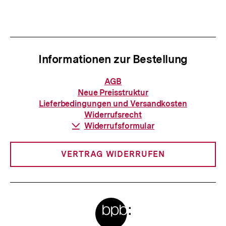
Informationen zur Bestellung
Informationen
AGB
zur
Neue Preisstruktur
Bestellung
Lieferbedingungen und Versandkosten
Widerrufsrecht
Download-
Widerrufsformular
Link:
VERTRAG WIDERRUFEN
Meta-