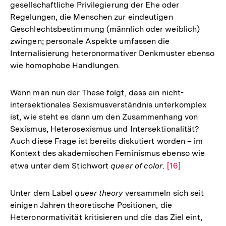
gesellschaftliche Privilegierung der Ehe oder
Regelungen, die Menschen zur eindeutigen
Geschlechtsbestimmung (männlich oder weiblich)
zwingen; personale Aspekte umfassen die
Internalisierung heteronormativer Denkmuster ebenso
wie homophobe Handlungen.
Wenn man nun der These folgt, dass ein nicht-
intersektionales Sexismusverständnis unterkomplex
ist, wie steht es dann um den Zusammenhang von
Sexismus, Heterosexismus und Intersektionalität?
Auch diese Frage ist bereits diskutiert worden – im
Kontext des akademischen Feminismus ebenso wie
etwa unter dem Stichwort
queer of color.
Zur
[16]
Auflösung
der
Unter dem Label
queer theory
versammeln sich seit
Fußnote
einigen Jahren theoretische Positionen, die
Heteronormativität kritisieren und die das Ziel eint,