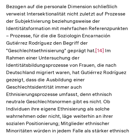
Bezogen auf die personale Dimension schließlich
verweist Intersektionalität nicht zuletzt auf Prozesse
der Subjektivierung beziehungsweise der
Identitätsformation mit mehrfachen Referenzpunkten
– Prozesse, für die die Soziologin Encarnación
Gutiérrez Rodríguez den Begriff der
"Geschlechtsethnisierung" geprägt hat.
Zur
[14]
Im
Rahmen einer Untersuchung der
Auflösung
Identitätsbildungsprozesse von Frauen, die nach
der
Deutschland migriert waren, hat Gutiérrez Rodríguez
Fußnote
gezeigt, dass die Ausbildung einer
Geschlechtsidentität immer auch
Ethnisierungsprozesse umfasst, denn ethnisch
neutrale Geschlechtsnormen gibt es nicht. Ob
Individuen ihre eigene Ethnisierung als solche
wahrnehmen oder nicht, läge weiterhin an ihrer
sozialen Positionierung; Mitglieder ethnischer
Minoritäten würden in jedem Falle als stärker ethnisch