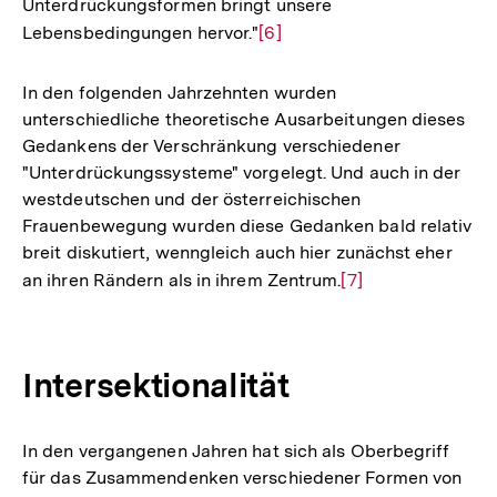
Unterdrückungsformen bringt unsere
Lebensbedingungen hervor."
Zur
[6]
Auflösung
der
In den folgenden Jahrzehnten wurden
Fußnote
unterschiedliche theoretische Ausarbeitungen dieses
Gedankens der Verschränkung verschiedener
"Unterdrückungssysteme" vorgelegt. Und auch in der
westdeutschen und der österreichischen
Frauenbewegung wurden diese Gedanken bald relativ
breit diskutiert, wenngleich auch hier zunächst eher
an ihren Rändern als in ihrem Zentrum.
Zur
[7]
Auflösung
der
Fußnote
Intersektionalität
In den vergangenen Jahren hat sich als Oberbegriff
für das Zusammendenken verschiedener Formen von