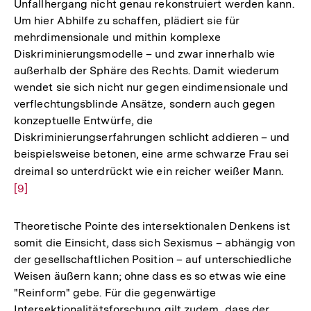
Unfallhergang nicht genau rekonstruiert werden kann.
Um hier Abhilfe zu schaffen, plädiert sie für
mehrdimensionale und mithin komplexe
Diskriminierungsmodelle – und zwar innerhalb wie
außerhalb der Sphäre des Rechts. Damit wiederum
wendet sie sich nicht nur gegen eindimensionale und
verflechtungsblinde Ansätze, sondern auch gegen
konzeptuelle Entwürfe, die
Diskriminierungserfahrungen schlicht addieren – und
beispielsweise betonen, eine arme schwarze Frau sei
dreimal so unterdrückt wie ein reicher weißer Mann.
Zur
[9]
Aufl
der
Fußn
Theoretische Pointe des intersektionalen Denkens ist
somit die Einsicht, dass sich Sexismus – abhängig von
der gesellschaftlichen Position – auf unterschiedliche
Weisen äußern kann; ohne dass es so etwas wie eine
"Reinform" gebe. Für die gegenwärtige
Intersektionalitätsforschung gilt zudem, dass der