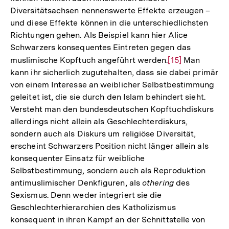
Diversitätsachsen nennenswerte Effekte erzeugen –
und diese Effekte können in die unterschiedlichsten
Richtungen gehen. Als Beispiel kann hier Alice
Schwarzers konsequentes Eintreten gegen das
muslimische Kopftuch angeführt werden.
Zur
[15]
Man
kann ihr sicherlich zugutehalten, dass sie dabei primär
Auflösung
von einem Interesse an weiblicher Selbstbestimmung
der
geleitet ist, die sie durch den Islam behindert sieht.
Fußnote
Versteht man den bundesdeutschen Kopftuchdiskurs
allerdings nicht allein als Geschlechterdiskurs,
sondern auch als Diskurs um religiöse Diversität,
erscheint Schwarzers Position nicht länger allein als
konsequenter Einsatz für weibliche
Selbstbestimmung, sondern auch als Reproduktion
antimuslimischer Denkfiguren, als
othering
des
Sexismus. Denn weder integriert sie die
Geschlechterhierarchien des Katholizismus
konsequent in ihren Kampf an der Schnittstelle von