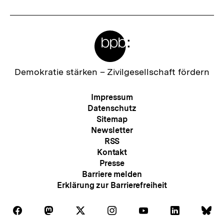
Meta-
Links
Zur
Demokratie stärken –
Zivilgesellschaft fördern
Startseite
der
Meta-
Impressum
bpb
Navigation
Datenschutz
Sitemap
Newsletter
RSS
Kontakt
Presse
Barriere melden
Erklärung zur Barrierefreiheit
Auf
Auf
Auf
Auf
Auf
Auf
Au
Folgen
Folgen
Folgen
Folgen
Folgen
Folgen
Fol
Facebook
Mastodon
X
Instagram
Youtube
LinkedIn
Bl