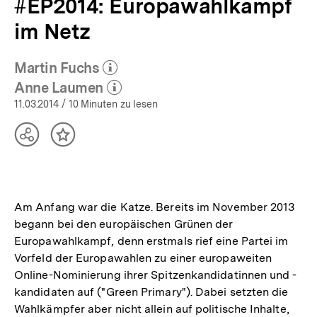
#EP2014: Europawahlkampf
im Netz
Martin Fuchs
(Mehr zum Autor)
öffnen
Anne Laumen
(Mehr zum Autor)
öffnen
11.03.2014
/ 10 Minuten zu lesen
Teilen
Inhalt
Optionen
merken
anzeigen
Am Anfang war die Katze. Bereits im November 2013
begann bei den europäischen Grünen der
Europawahlkampf, denn erstmals rief eine Partei im
Vorfeld der Europawahlen zu einer europaweiten
Online-Nominierung ihrer Spitzenkandidatinnen und -
kandidaten auf ("Green Primary"). Dabei setzten die
Wahlkämpfer aber nicht allein auf politische Inhalte,