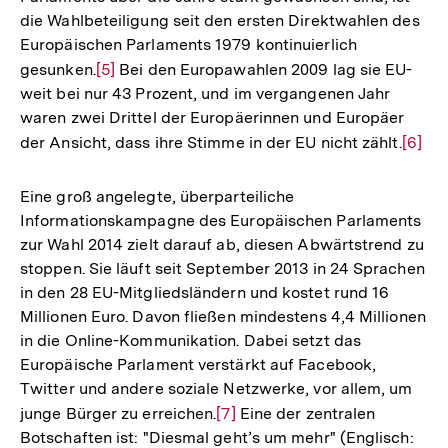
die Wahlbeteiligung seit den ersten Direktwahlen des
Europäischen Parlaments 1979 kontinuierlich
gesunken.
Zur
[5]
Bei den Europawahlen 2009 lag sie EU-
weit bei nur 43 Prozent, und im vergangenen Jahr
Auflösung
waren zwei Drittel der Europäerinnen und Europäer
der
der Ansicht, dass ihre Stimme in der EU nicht zählt.
Zur
[6]
Fußnote
Auflö
der
Eine groß angelegte, überparteiliche
Fußno
Informationskampagne des Europäischen Parlaments
zur Wahl 2014 zielt darauf ab, diesen Abwärtstrend zu
stoppen. Sie läuft seit September 2013 in 24 Sprachen
in den 28 EU-Mitgliedsländern und kostet rund 16
Millionen Euro. Davon fließen mindestens 4,4 Millionen
in die Online-Kommunikation. Dabei setzt das
Europäische Parlament verstärkt auf Facebook,
Twitter und andere soziale Netzwerke, vor allem, um
junge Bürger zu erreichen.
Zur
[7]
Eine der zentralen
Botschaften ist: "Diesmal geht’s um mehr" (Englisch:
Auflösung