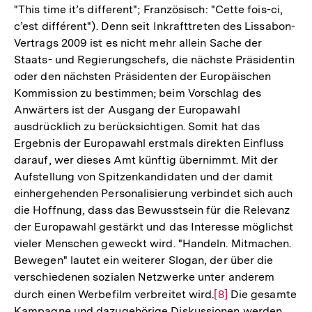
"This time it’s different"; Französisch: "Cette fois-ci,
der
c’est différent"). Denn seit Inkrafttreten des Lissabon-
Fußnote
Vertrags 2009 ist es nicht mehr allein Sache der
Staats- und Regierungschefs, die nächste Präsidentin
oder den nächsten Präsidenten der Europäischen
Kommission zu bestimmen; beim Vorschlag des
Anwärters ist der Ausgang der Europawahl
ausdrücklich zu berücksichtigen. Somit hat das
Ergebnis der Europawahl erstmals direkten Einfluss
darauf, wer dieses Amt künftig übernimmt. Mit der
Aufstellung von Spitzenkandidaten und der damit
einhergehenden Personalisierung verbindet sich auch
die Hoffnung, dass das Bewusstsein für die Relevanz
der Europawahl gestärkt und das Interesse möglichst
vieler Menschen geweckt wird. "Handeln. Mitmachen.
Bewegen" lautet ein weiterer Slogan, der über die
verschiedenen sozialen Netzwerke unter anderem
durch einen Werbefilm verbreitet wird.
Zur
[8]
Die gesamte
Kampagne und dazugehörige Diskussionen werden
Auflösung