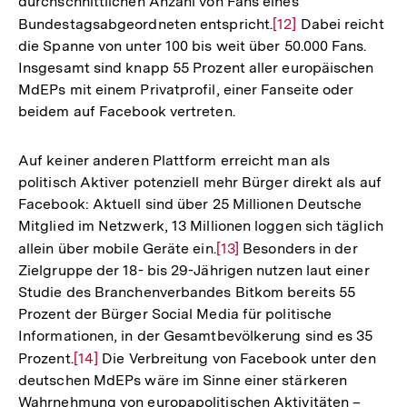
durchschnittlichen Anzahl von Fans eines
Bundestagsabgeordneten entspricht.
Zur
[12]
Dabei reicht
die Spanne von unter 100 bis weit über 50.000 Fans.
Auflösung
Insgesamt sind knapp 55 Prozent aller europäischen
der
MdEPs mit einem Privatprofil, einer Fanseite oder
Fußnote
beidem auf Facebook vertreten.
Auf keiner anderen Plattform erreicht man als
politisch Aktiver potenziell mehr Bürger direkt als auf
Facebook: Aktuell sind über 25 Millionen Deutsche
Mitglied im Netzwerk, 13 Millionen loggen sich täglich
allein über mobile Geräte ein.
Zur
[13]
Besonders in der
Zielgruppe der 18- bis 29-Jährigen nutzen laut einer
Auflösung
Studie des Branchenverbandes Bitkom bereits 55
der
Prozent der Bürger Social Media für politische
Fußnote
Informationen, in der Gesamtbevölkerung sind es 35
Prozent.
Zur
[14]
Die Verbreitung von Facebook unter den
deutschen MdEPs wäre im Sinne einer stärkeren
Auflösung
Wahrnehmung von europapolitischen Aktivitäten –
der