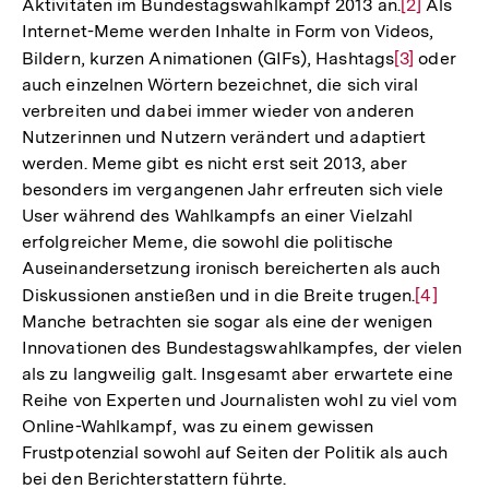
Aktivitäten im Bundestagswahlkampf 2013 an.
Zur
[2]
Als
Internet-Meme werden Inhalte in Form von Videos,
Auflösung
Bildern, kurzen Animationen (GIFs), Hashtags
Zur
[3]
oder
der
auch einzelnen Wörtern bezeichnet, die sich viral
Auflösung
Fußnote
verbreiten und dabei immer wieder von anderen
der
Nutzerinnen und Nutzern verändert und adaptiert
Fußnote
werden. Meme gibt es nicht erst seit 2013, aber
besonders im vergangenen Jahr erfreuten sich viele
User während des Wahlkampfs an einer Vielzahl
erfolgreicher Meme, die sowohl die politische
Auseinandersetzung ironisch bereicherten als auch
Diskussionen anstießen und in die Breite trugen.
Zur
[4]
Manche betrachten sie sogar als eine der wenigen
Auflösu
Innovationen des Bundestagswahlkampfes, der vielen
der
als zu langweilig galt. Insgesamt aber erwartete eine
Fußnote
Reihe von Experten und Journalisten wohl zu viel vom
Online-Wahlkampf, was zu einem gewissen
Frustpotenzial sowohl auf Seiten der Politik als auch
bei den Berichterstattern führte.