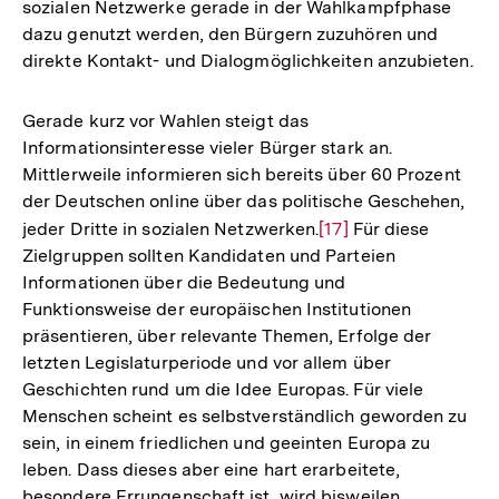
sozialen Netzwerke gerade in der Wahlkampfphase
dazu genutzt werden, den Bürgern zuzuhören und
direkte Kontakt- und Dialogmöglichkeiten anzubieten.
Gerade kurz vor Wahlen steigt das
Informationsinteresse vieler Bürger stark an.
Mittlerweile informieren sich bereits über 60 Prozent
der Deutschen online über das politische Geschehen,
jeder Dritte in sozialen Netzwerken.
Zur
[17]
Für diese
Zielgruppen sollten Kandidaten und Parteien
Auflösung
Informationen über die Bedeutung und
der
Funktionsweise der europäischen Institutionen
Fußnote
präsentieren, über relevante Themen, Erfolge der
letzten Legislaturperiode und vor allem über
Geschichten rund um die Idee Europas. Für viele
Menschen scheint es selbstverständlich geworden zu
sein, in einem friedlichen und geeinten Europa zu
leben. Dass dieses aber eine hart erarbeitete,
besondere Errungenschaft ist, wird bisweilen