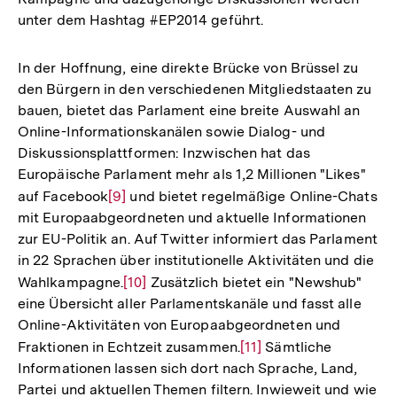
unter dem Hashtag #EP2014 geführt.
der
Fußnote
In der Hoffnung, eine direkte Brücke von Brüssel zu
den Bürgern in den verschiedenen Mitgliedstaaten zu
bauen, bietet das Parlament eine breite Auswahl an
Online-Informationskanälen sowie Dialog- und
Diskussionsplattformen: Inzwischen hat das
Europäische Parlament mehr als 1,2 Millionen "Likes"
auf Facebook
Zur
[9]
und bietet regelmäßige Online-Chats
mit Europaabgeordneten und aktuelle Informationen
Auflösung
zur EU-Politik an. Auf Twitter informiert das Parlament
der
in 22 Sprachen über institutionelle Aktivitäten und die
Fußnote
Wahlkampagne.
Zur
[10]
Zusätzlich bietet ein "Newshub"
eine Übersicht aller Parlamentskanäle und fasst alle
Auflösung
Online-Aktivitäten von Europaabgeordneten und
der
Fraktionen in Echtzeit zusammen.
Zur
[11]
Sämtliche
Fußnote
Informationen lassen sich dort nach Sprache, Land,
Auflösung
Partei und aktuellen Themen filtern. Inwieweit und wie
der