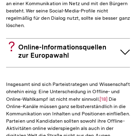
an einer Kommunikation im Netz und mit den Bürgern
besteht. Wer seine Social-Media-Profile nicht
regelmäßig für den Dialog nutzt, sollte sie besser ganz
löschen.
Online-Informationsquellen
zur Europawahl
Insgesamt sind sich Parteistrategen und Wissenschaft
ohnehin einig: Eine Unterscheidung in Offline- und
Online-Wahlkampf ist nicht mehr sinnvoll.
Zur
[18]
Die
Online-Kanäle müssen ganz selbstverständlich in die
Auflösung
Kommunikation von Inhalten und Positionen einfließen.
der
Parteien und Kandidaten sollten sowohl ihre Offline-
Fußnote
Aktivitäten online widerspiegeln als auch in der
digitalen Welt die Straße nicht aus den Augen