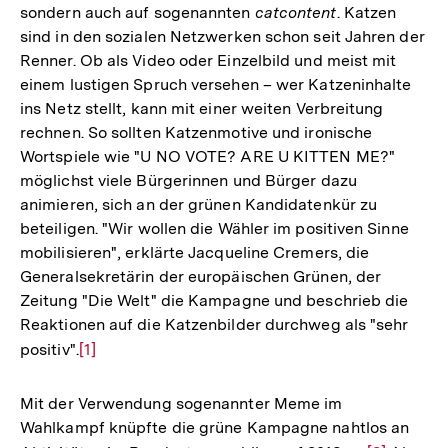
sondern auch auf sogenannten
catcontent
. Katzen
sind in den sozialen Netzwerken schon seit Jahren der
Renner. Ob als Video oder Einzelbild und meist mit
einem lustigen Spruch versehen – wer Katzeninhalte
ins Netz stellt, kann mit einer weiten Verbreitung
rechnen. So sollten Katzenmotive und ironische
Wortspiele wie "U NO VOTE? ARE U KITTEN ME?"
möglichst viele Bürgerinnen und Bürger dazu
animieren, sich an der grünen Kandidatenkür zu
beteiligen. "Wir wollen die Wähler im positiven Sinne
mobilisieren", erklärte Jacqueline Cremers, die
Generalsekretärin der europäischen Grünen, der
Zeitung "Die Welt" die Kampagne und beschrieb die
Reaktionen auf die Katzenbilder durchweg als "sehr
positiv".
Zur
[1]
Auflösung
der
Mit der Verwendung sogenannter Meme im
Fußnote
Wahlkampf knüpfte die grüne Kampagne nahtlos an