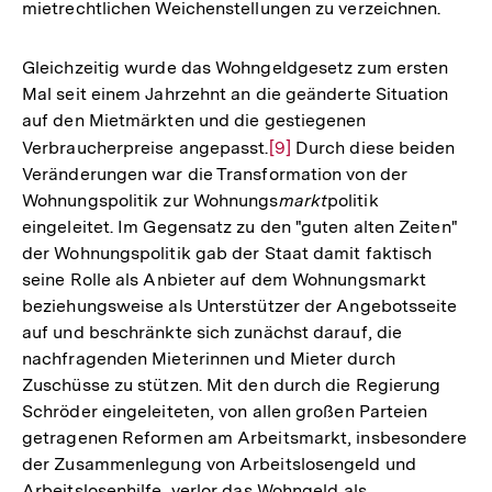
mietrechtlichen Weichenstellungen zu verzeichnen.
Gleichzeitig wurde das Wohngeldgesetz zum ersten
Mal seit einem Jahrzehnt an die geänderte Situation
auf den Mietmärkten und die gestiegenen
Verbraucherpreise angepasst.
Zur
[9]
Durch diese beiden
Veränderungen war die Transformation von der
Auflösung
Wohnungspolitik zur Wohnungs
markt
politik
der
eingeleitet. Im Gegensatz zu den "guten alten Zeiten"
Fußnote
der Wohnungspolitik gab der Staat damit faktisch
seine Rolle als Anbieter auf dem Wohnungsmarkt
beziehungsweise als Unterstützer der Angebotsseite
auf und beschränkte sich zunächst darauf, die
nachfragenden Mieterinnen und Mieter durch
Zuschüsse zu stützen. Mit den durch die Regierung
Schröder eingeleiteten, von allen großen Parteien
getragenen Reformen am Arbeitsmarkt, insbesondere
der Zusammenlegung von Arbeitslosengeld und
Arbeitslosenhilfe, verlor das Wohngeld als