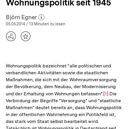
Wohnungspolitik seit 1945
Björn Egner
(Mehr zum Autor)
öffnen
05.05.2014
/ 13 Minuten zu lesen
Teilen
Inhalt
Optionen
merken
anzeigen
Wohnungspolitik bezeichnet "alle politischen und
verbandlichen Aktivitäten sowie die staatlichen
Maßnahmen, die sich mit der Wohnraumversorgung
der Bevölkerung, dem Neubau, der Modernisierung
und der Erhaltung von Wohnungen befassen".
Zur
[1]
Die
Verbindung der Begriffe "Versorgung" und "staatliche
Auflösung
Maßnahmen" deutet bereits an, dass Wohnungspolitik
der
in der öffentlichen Wahrnehmung ein Politikfeld ist,
Fußnote
das stark vom Staat selbst bearbeitet wird.
Tatsächlich ist Wohnungspolitik in Deutschland seit