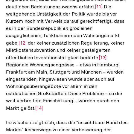
deutlichen Bedeutungszuwachs erfährt.
Zur
[11]
Die
weitgehende Untätigkeit der Politik wurde bis vor
Auflösung
Kurzem noch mit Verweis darauf gerechtfertigt, dass
der
es in der Bundesrepublik
en gros
einen
Fußnote
ausgeglichenen, funktionierenden Wohnungsmarkt
gebe,
Zur
[12]
der keiner zusätzlichen Regulierung, keiner
Mietkostensubvention und keiner gesteigerten
Auflösung
öffentlichen Investitionstätigkeit bedürfe.
Zur
[13]
der
Regionale Wohnungsengpässe – etwa in Hamburg,
Auflösung
Fußnote
Frankfurt am Main, Stuttgart und München – wurden
der
eingestanden, hingewiesen wurde aber auch auf
Fußnote
Wohnungsüberangebote vor allem in den
ostdeutschen Großstädten. Diese Probleme – so die
weit verbreitete Einschätzung – würden durch den
Markt gelöst.
Zur
[14]
Auflösung
Inzwischen zeigt sich, dass die "unsichtbare Hand des
der
Markts" keineswegs zu einer Verbesserung der
Fußnote