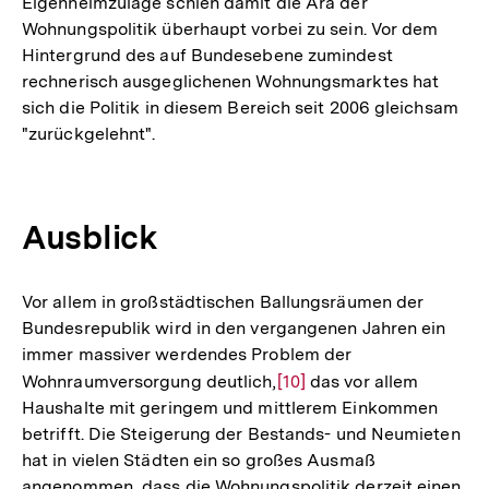
Eigenheimzulage schien damit die Ära der
Wohnungspolitik überhaupt vorbei zu sein. Vor dem
Hintergrund des auf Bundesebene zumindest
rechnerisch ausgeglichenen Wohnungsmarktes hat
sich die Politik in diesem Bereich seit 2006 gleichsam
"zurückgelehnt".
Ausblick
Vor allem in großstädtischen Ballungsräumen der
Bundesrepublik wird in den vergangenen Jahren ein
immer massiver werdendes Problem der
Wohnraumversorgung deutlich,
Zur
[10]
das vor allem
Haushalte mit geringem und mittlerem Einkommen
Auflösung
betrifft. Die Steigerung der Bestands- und Neumieten
der
hat in vielen Städten ein so großes Ausmaß
Fußnote
angenommen, dass die Wohnungspolitik derzeit einen