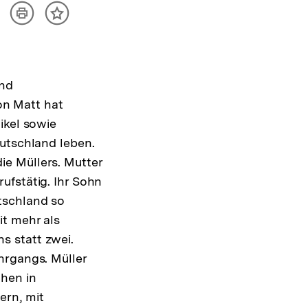
Artikel
ilen
Inhalt
drucken
ptionen
merken
zeigen
und
n Matt hat
ikel sowie
eutschland leben.
e Müllers. Mutter
ufstätig. Ihr Sohn
tschland so
it mehr als
s statt zwei.
hrgangs. Müller
hen in
ern, mit