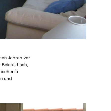
enen Jahren vor
Beistelltisch,
nseher in
en und