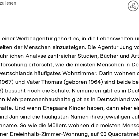
zu lesen
Te
O
an
 einer Werbeagentur gehört es, in die Lebenswelten 
en der Menschen einzusteigen. Die Agentur Jung vo
ührlichen Analyse zahlreicher Studien, Bücher und Art
ärforschung erforscht, wie die meisten Menschen in D
 Deutschlands häufigstes Wohnzimmer. Darin wohnen di
1967) und Vater Thomas (geboren 1964) sind beide ber
) besucht noch die Schule. Niemanden gibt es in Deu
enn Mehrpersonenhaushalte gibt es in Deutschland we
alte. Und wenn Ehepaare Kinder haben, dann eher ein
nd Jan sind die häufigsten Namen ihres jeweiligen Ja
chname. So wie die Müllers wohnen die meisten Mensc
einer Dreieinhalb-Zimmer-Wohnung, auf 90 Quadratmet