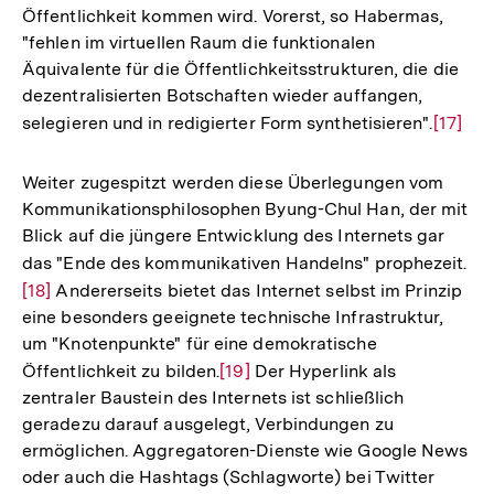
Öffentlichkeit kommen wird. Vorerst, so Habermas,
Fußnote
"fehlen im virtuellen Raum die funktionalen
Äquivalente für die Öffentlichkeitsstrukturen, die die
dezentralisierten Botschaften wieder auffangen,
selegieren und in redigierter Form synthetisieren".
Zur
[17]
Auflös
der
Weiter zugespitzt werden diese Überlegungen vom
Fußnot
Kommunikationsphilosophen Byung-Chul Han, der mit
Blick auf die jüngere Entwicklung des Internets gar
das "Ende des kommunikativen Handelns" prophezeit.
Zu
[18]
Andererseits bietet das Internet selbst im Prinzip
Au
eine besonders geeignete technische Infrastruktur,
de
um "Knotenpunkte" für eine demokratische
Fu
Öffentlichkeit zu bilden.
Zur
[19]
Der Hyperlink als
zentraler Baustein des Internets ist schließlich
Auflösung
geradezu darauf ausgelegt, Verbindungen zu
der
ermöglichen. Aggregatoren-Dienste wie Google News
Fußnote
oder auch die Hashtags (Schlagworte) bei Twitter