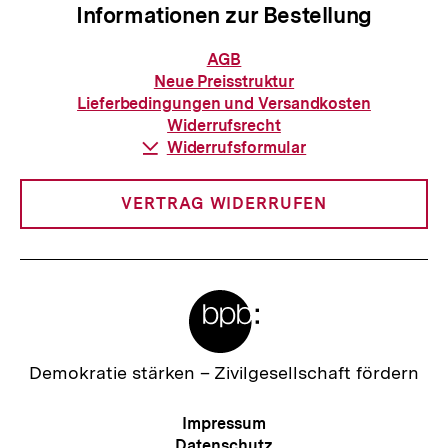
Informationen zur Bestellung
Informationen
AGB
zur
Neue Preisstruktur
Bestellung
Lieferbedingungen und Versandkosten
Widerrufsrecht
Download-
Widerrufsformular
Link:
VERTRAG WIDERRUFEN
Meta-
Links
Zur
Demokratie stärken –
Zivilgesellschaft fördern
Startseite
der
Meta-
Impressum
bpb
Navigation
Datenschutz