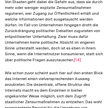
Von Staaten geht dabei die Gefahr aus, dass sie durch
mehr oder weniger explizite Zensurmaßnahmen
regulieren, wer Zugang zur Öffentlichkeit erhält und
welche Informationen dort ausgetauscht werden
dürfen. Im Fall von Unternehmen hingegen droht die
Zurückdrängung politischer Debatten zugunsten von
entpolitisierter Unterhaltung. Zwar muss dafür
Unternehmen keine politische Absicht im engeren
Sinne unterstellt werden, doch ist es eben in ihrem
Sinne, wenn die Internetnutzer konsumieren, statt sich
über politische Fragen auszutauschen.
Zur
[14]
Auflösung
der
Wie schon zuvor scheint auch hier auf den ersten Blick
Fußnote
das Internet einen vielversprechenden Ausweg
anzubieten. Die dezentrale, offene Struktur des
Internets macht es dem Einzelnen in bisher
ungekannter Weise möglich, sich dem Zugriff
staatlicher Zensurmaßnahmen zu entziehen. Das wohl
prominenteste Beispiel für die Umgehung von