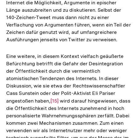
Internet die Möglichkeit, Argumente in epischer
Länge auszubreiten und zu diskutieren. Selbst der
140-Zeichen-Tweet muss dann nicht zu einer
Verflachung von Argumenten führen, wenn ein Teil der
Zeichen dafür genutzt wird, auf umfangreichere
Ausführungen jenseits von Twitter zu verweisen.
Eine weitere, in diesem Kontext vielfach geäußerte
Befürchtung betrifft die Gefahr der Desintegration
der Öffentlichkeit durch die vermeintlich
atomistischen Tendenzen des Internets. In dieser
Diskussion, wie sie etwa der Rechtswissenschaftler
Cass Sunstein oder der Polit-Aktivist Eli Pariser
angestoßen haben,
Zur
[15]
wird darauf hingewiesen, dass
die Öffentlichkeit des Internets zunehmend in hoch
Auflösung
personalisierte Wahrnehmungssphären zerfällt. Dabei
der
kommen zwei Mechanismen zusammen. Zum einen
Fußnote
verwenden wir als Internetnutzer mehr oder weniger
technisch ausgefeilte Filter, um aus der Masse der im