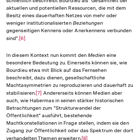
schließlich beschreibt Bourdieu als "Gesamtheit der
Auflösung
aktuellen und potentiellen Ressourcen, die mit dem
der
Besitz eines dauerhaften Netzes von mehr oder
Fußnote
weniger institutionalisierten
Beziehungen
gegenseitigen Kennens oder Anerkennens verbunden
sind".
Zur
[6]
Auflösung
der
In diesem Kontext nun kommt den
Medien
eine
Fußnote
besondere Bedeutung zu. Einerseits können sie, wie
Bourdieu etwa mit Blick auf das Fernsehen
beschreibt, dazu dienen, gesellschaftliche
Machtasymmetrien zu reproduzieren und dauerhaft zu
stabilisieren.
Zur
[7]
Andererseits können Medien aber
auch, wie Habermas in seinen stärker historischen
Auflösung
Betrachtungen zum "Strukturwandel der
der
Öffentlichkeit" ausführt, bestehende
Fußnote
Machtkonstellationen in Frage stellen, indem sie den
Zugang zur Öffentlichkeit oder das Spektrum der dort
verhandelten Themen erweitern.
Zur
[8]