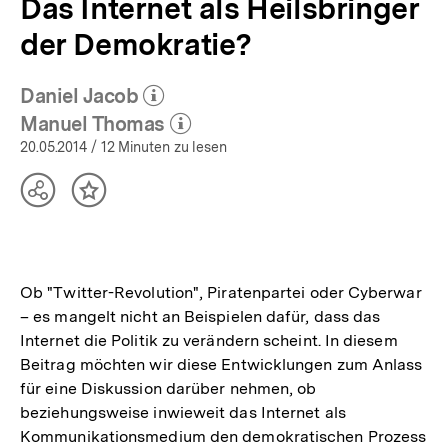
Das Internet als Heilsbringer
der Demokratie?
Daniel Jacob
(Mehr zum Autor)
öffnen
Manuel Thomas
(Mehr zum Autor)
öffnen
20.05.2014
/ 12 Minuten zu lesen
Teilen
Inhalt
Optionen
merken
anzeigen
Ob "Twitter-Revolution", Piratenpartei oder Cyberwar
– es mangelt nicht an Beispielen dafür, dass das
Internet die Politik zu verändern scheint. In diesem
Beitrag möchten wir diese Entwicklungen zum Anlass
für eine Diskussion darüber nehmen, ob
beziehungsweise inwieweit das Internet als
Kommunikationsmedium den demokratischen Prozess