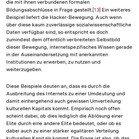
die mit ihnen verbundenen formalen
Bildungsabschlüsse in Frage gestellt.
Zur
[13]
Ein weiteres
Beispiel liefert die Hacker
-
Bewegung. Auch wenn
Auflösung
über diese kaum zuverlässige sozialwissenschaftliche
der
Daten verfügbar sind, so entspricht es doch
Fußnote
zumindest dem öffentlich verbreiteten Selbstbild
dieser Bewegung, internetspezifisches Wissen gerade
in der Auseinandersetzung mit anerkannten
Institutionen zu erwerben, zu nutzen und
weiterzugeben.
Diese Beispiele deuten an, dass es durch die
Ausbreitung des Internets zu einer Umdeutung und
damit einhergehend auch gewissen Umverteilung
kulturellen Kapitals kommt. Empirisch noch offen
scheint dabei, ob dies lediglich die Ablösung einer
Elite durch eine andere Elite bedeutet, oder ob es
dabei auch zu einer stärker egalitären Verteilung
kulturellen Kapitals kommt. Die Frage ist also, ob das