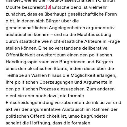
handelt, wie es die Politikwissenschaftlerin Chantal
Fußnote
Mouffe beschreibt.
Zur
[3]
Entscheidend ist vielmehr
zunächst, dass es überhaupt gesellschaftliche Foren
Auflösung
gibt, in denen sich Bürger über die
der
gemeinschaftlichen Angelegenheiten argumentativ
Fußnote
austauschen können – und so die Machtausübung
durch staatliche wie nicht-staatliche Akteure in Frage
stellen können. Eine so verstandene deliberative
Öffentlichkeit erweitert zum einen den politischen
Handlungsspielraum von Bürgerinnen und Bürgern
eines demokratischen Staats, indem diese über die
Teilhabe an Wahlen hinaus die Möglichkeit erlangen,
ihre politischen Überzeugungen und Argumente in
den politischen Prozess einzuspeisen. Zum anderen
dient sie aber auch dazu, die formale
Entscheidungsfindung vorzubereiten. Je inklusiver und
aktiver der argumentative Austausch im Rahmen der
politischen Öffentlichkeit ist, umso begründeter
scheint die Hoffnung, dass die formalen