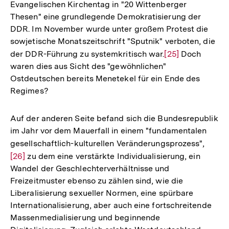
Evangelischen Kirchentag in "20 Wittenberger
Thesen" eine grundlegende Demokratisierung der
DDR. Im November wurde unter großem Protest die
sowjetische Monatszeitschrift "Sputnik" verboten, die
der DDR-Führung zu systemkritisch war.
Zur
[25]
Doch
waren dies aus Sicht des "gewöhnlichen"
Auflösung
Ostdeutschen bereits Menetekel für ein Ende des
der
Regimes?
Fußnote
Auf der anderen Seite befand sich die Bundesrepublik
im Jahr vor dem Mauerfall in einem "fundamentalen
gesellschaftlich-kulturellen Veränderungsprozess",
Zur
[26]
zu dem eine verstärkte Individualisierung, ein
Auflö
Wandel der Geschlechterverhältnisse und
der
Freizeitmuster ebenso zu zählen sind, wie die
Fußno
Liberalisierung sexueller Normen, eine spürbare
Internationalisierung, aber auch eine fortschreitende
Massenmedialisierung und beginnende