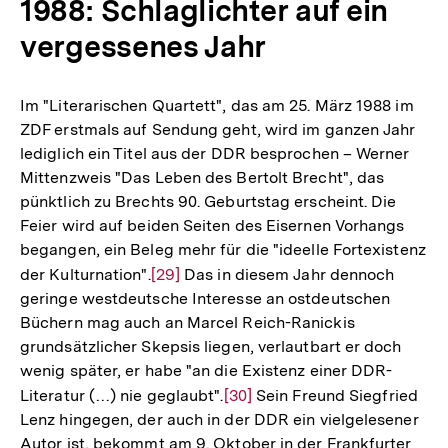
1988: Schlaglichter auf ein
Fußnote
vergessenes Jahr
Im "Literarischen Quartett", das am 25. März 1988 im
ZDF erstmals auf Sendung geht, wird im ganzen Jahr
lediglich ein Titel aus der DDR besprochen – Werner
Mittenzweis "Das Leben des Bertolt Brecht", das
pünktlich zu Brechts 90. Geburtstag erscheint. Die
Feier wird auf beiden Seiten des Eisernen Vorhangs
begangen, ein Beleg mehr für die "ideelle Fortexistenz
der Kulturnation".
Zur
[29]
Das in diesem Jahr dennoch
geringe westdeutsche Interesse an ostdeutschen
Auflösung
Büchern mag auch an Marcel Reich-Ranickis
der
grundsätzlicher Skepsis liegen, verlautbart er doch
Fußnote
wenig später, er habe "an die Existenz einer DDR-
Literatur (…) nie geglaubt".
Zur
[30]
Sein Freund Siegfried
Lenz hingegen, der auch in der DDR ein vielgelesener
Auflösung
Autor ist, bekommt am 9. Oktober in der Frankfurter
der