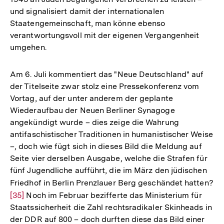
und signalisiert damit der internationalen
Staatengemeinschaft, man könne ebenso
verantwortungsvoll mit der eigenen Vergangenheit
umgehen.
Am 6. Juli kommentiert das "Neue Deutschland" auf
der Titelseite zwar stolz eine Pressekonferenz vom
Vortag, auf der unter anderem der geplante
Wiederaufbau der Neuen Berliner Synagoge
angekündigt wurde – dies zeige die Wahrung
antifaschistischer Traditionen in humanistischer Weise
–, doch wie fügt sich in dieses Bild die Meldung auf
Seite vier derselben Ausgabe, welche die Strafen für
fünf Jugendliche aufführt, die im März den jüdischen
Friedhof in Berlin Prenzlauer Berg geschändet hatten?
Zu
[35]
Noch im Februar bezifferte das Ministerium für
Au
Staatssicherheit die Zahl rechtsradikaler Skinheads in
de
der DDR auf 800 – doch durften diese das Bild einer
Fu