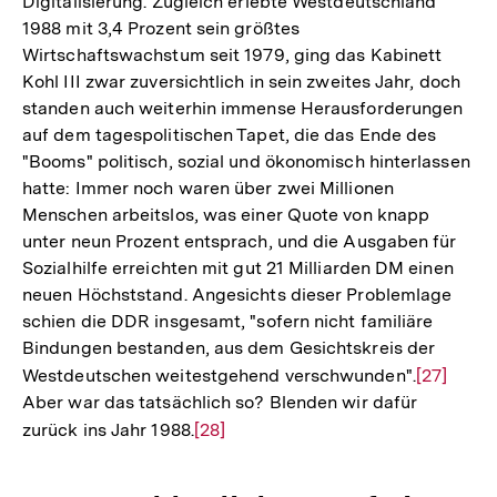
Digitalisierung. Zugleich erlebte Westdeutschland
1988 mit 3,4 Prozent sein größtes
Wirtschaftswachstum seit 1979, ging das Kabinett
Kohl III zwar zuversichtlich in sein zweites Jahr, doch
standen auch weiterhin immense Herausforderungen
auf dem tagespolitischen Tapet, die das Ende des
"Booms" politisch, sozial und ökonomisch hinterlassen
hatte: Immer noch waren über zwei Millionen
Menschen arbeitslos, was einer Quote von knapp
unter neun Prozent entsprach, und die Ausgaben für
Sozialhilfe erreichten mit gut 21 Milliarden DM einen
neuen Höchststand. Angesichts dieser Problemlage
schien die DDR insgesamt, "sofern nicht familiäre
Bindungen bestanden, aus dem Gesichtskreis der
Westdeutschen weitestgehend verschwunden".
Zur
[27]
Aber war das tatsächlich so? Blenden wir dafür
Auflösun
zurück ins Jahr 1988.
Zur
[28]
der
Auflösung
Fußnote
der