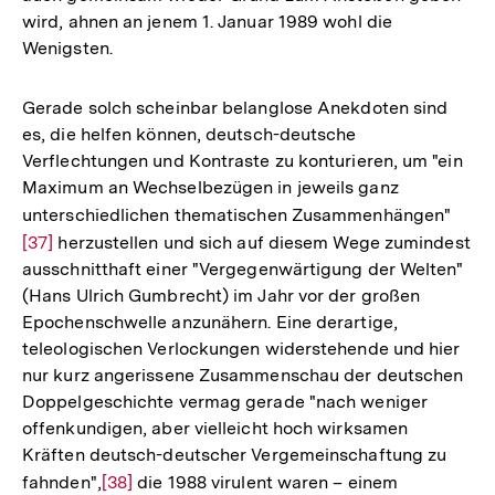
wird, ahnen an jenem 1. Januar 1989 wohl die
Wenigsten.
Gerade solch scheinbar belanglose Anekdoten sind
es, die helfen können, deutsch-deutsche
Verflechtungen und Kontraste zu konturieren, um "ein
Maximum an Wechselbezügen in jeweils ganz
unterschiedlichen thematischen Zusammenhängen"
Zur
[37]
herzustellen und sich auf diesem Wege zumindest
Aufl
ausschnitthaft einer "Vergegenwärtigung der Welten"
der
(Hans Ulrich Gumbrecht) im Jahr vor der großen
Fußn
Epochenschwelle anzunähern. Eine derartige,
teleologischen Verlockungen widerstehende und hier
nur kurz angerissene Zusammenschau der deutschen
Doppelgeschichte vermag gerade "nach weniger
offenkundigen, aber vielleicht hoch wirksamen
Kräften deutsch-deutscher Vergemeinschaftung zu
fahnden",
Zur
[38]
die 1988 virulent waren – einem