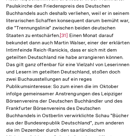
Paulskirche den Friedenspreis des Deutschen
Fußnote
Buchhandels auch deshalb verliehen, weil er in seinem
literarischen Schaffen konsequent darum bemüht war,
die "Trennungslinie" zwischen beiden deutschen
Staaten zu entschärfen.
Zur
[31]
Einen Monat darauf
bekundet dann auch Martin Walser, einer der erklärten
Auflösung
Intimfeinde Reich-Ranickis, dass er sich mit dem
der
geteilten Deutschland nie habe arrangieren können.
Fußnote
Das gilt ganz offenbar für eine Vielzahl von Leserinnen
und Lesern im geteilten Deutschland, stoßen doch
zwei Buchausstellungen auf ein reges
Publikumsinteresse: So zum einen die im Oktober
infolge gemeinsamer Anstrengungen des Leipziger
Börsenvereins der Deutschen Buchhändler und des
Frankfurter Börsenvereins des Deutschen
Buchhandels in Ostberlin verwirklichte Schau "Bücher
aus der Bundesrepublik Deutschland", zum anderen
die im Dezember durch den saarländischen