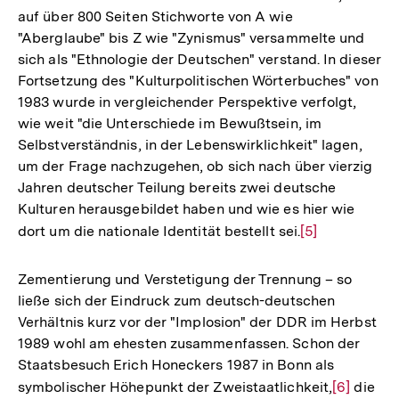
auf über 800 Seiten Stichworte von A wie
"Aberglaube" bis Z wie "Zynismus" versammelte und
sich als "Ethnologie der Deutschen" verstand. In dieser
Fortsetzung des "Kulturpolitischen Wörterbuches" von
1983 wurde in vergleichender Perspektive verfolgt,
wie weit "die Unterschiede im Bewußtsein, im
Selbstverständnis, in der Lebenswirklichkeit" lagen,
um der Frage nachzugehen, ob sich nach über vierzig
Jahren deutscher Teilung bereits zwei deutsche
Kulturen herausgebildet haben und wie es hier wie
dort um die nationale Identität bestellt sei.
Zur
[5]
Auflösung
der
Zementierung und Verstetigung der Trennung – so
Fußnote
ließe sich der Eindruck zum deutsch-deutschen
Verhältnis kurz vor der "Implosion" der DDR im Herbst
1989 wohl am ehesten zusammenfassen. Schon der
Staatsbesuch Erich Honeckers 1987 in Bonn als
symbolischer Höhepunkt der Zweistaatlichkeit,
Zur
[6]
die