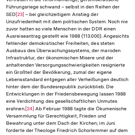
Führungsriege schwand – selbst in den Reihen der
SED
Zur
[23]
– bei gleichzeitigem Anstieg der
Unzufriedenheit mit dem politischen System. Noch nie
Auflösung
zuvor hatten so viele Menschen in der DDR einen
der
Ausreiseantrag gestellt wie 1988 (113.000). Angesichts
Fußnote
fehlender demokratischer Freiheiten, des steten
Ausbaus des Überwachungssystems, der maroden
Infrastruktur, der ökonomischen Misere und der
anhaltenden Versorgungsschwierigkeiten resignierte
ein Großteil der Bevölkerung, zumal der eigene
Lebensstandard entgegen aller Verheißungen deutlich
hinter dem der Bundesrepublik zurückblieb. Die
Entwicklungen in der Friedensbewegung lassen 1988
eine Verdichtung des gesellschaftlichen Unmutes
erahnen.
Zur
[24]
Ab Februar 1988 tagte die Ökumenische
Versammlung für Gerechtigkeit, Frieden und
Auflösung
Bewahrung unter dem Dach der Kirchen; im Juni
der
forderte der Theologe Friedrich Schorlemmer auf dem
Fußnote