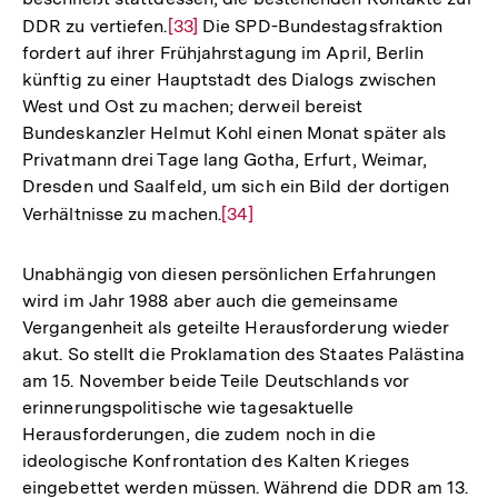
DDR zu vertiefen.
Zur
[33]
Die SPD-Bundestagsfraktion
fordert auf ihrer Frühjahrstagung im April, Berlin
Auflösung
künftig zu einer Hauptstadt des Dialogs zwischen
der
West und Ost zu machen; derweil bereist
Fußnote
Bundeskanzler Helmut Kohl einen Monat später als
Privatmann drei Tage lang Gotha, Erfurt, Weimar,
Dresden und Saalfeld, um sich ein Bild der dortigen
Verhältnisse zu machen.
Zur
[34]
Auflösung
der
Unabhängig von diesen persönlichen Erfahrungen
Fußnote
wird im Jahr 1988 aber auch die gemeinsame
Vergangenheit als geteilte Herausforderung wieder
akut. So stellt die Proklamation des Staates Palästina
am 15. November beide Teile Deutschlands vor
erinnerungspolitische wie tagesaktuelle
Herausforderungen, die zudem noch in die
ideologische Konfrontation des Kalten Krieges
eingebettet werden müssen. Während die DDR am 13.