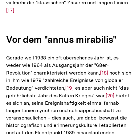
vielmehr die "klassischen" Zäsuren und langen Linien.
Zur
[17]
Auf
der
Fuß
Vor dem "annus mirabilis"
Gerade weil 1988 ein oft übersehenes Jahr ist, es
weder wie 1964 als Ausgangsjahr der "68er-
Revolution" charakterisiert werden kann,
Zur
[18]
noch sich
in ihm wie 1979 "zahlreiche Ereignisse von globaler
Auflösung
Bedeutung" verdichteten,
Zur
[19]
es aber auch nicht "das
der
gefährlichste Jahr des Kalten Krieges" war,
Auflösung
Zur
[20]
bietet
Fußnote
es sich an, seine Ereignishaftigkeit einmal fernab
der
Auflösung
langer Linien synchron und schnappschusshaft zu
Fußnote
der
veranschaulichen – dies auch, um dabei bewusst die
Fußnote
historiografisch und erinnerungskulturell etablierten
und auf den Fluchtpunkt 1989 hinauslaufenden