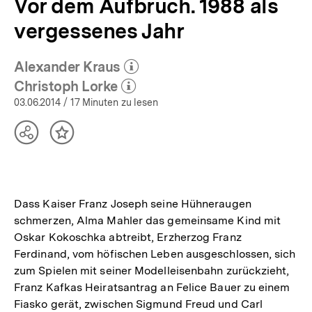
Vor dem Aufbruch. 1988 als
vergessenes Jahr
Alexander Kraus
(Mehr zum Autor)
öffnen
Christoph Lorke
(Mehr zum Autor)
öffnen
03.06.2014
/ 17 Minuten zu lesen
Teilen
Inhalt
Optionen
merken
anzeigen
Dass Kaiser Franz Joseph seine Hühneraugen
schmerzen, Alma Mahler das gemeinsame Kind mit
Oskar Kokoschka abtreibt, Erzherzog Franz
Ferdinand, vom höfischen Leben ausgeschlossen, sich
zum Spielen mit seiner Modelleisenbahn zurückzieht,
Franz Kafkas Heiratsantrag an Felice Bauer zu einem
Fiasko gerät, zwischen Sigmund Freud und Carl