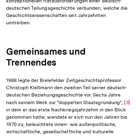
konzeptionellen Herausforderungen einer deutsch-
der
deutschen Teilungsgeschichte verbunden, welche die
Fußnote
Geschichtswissenschaften seit Jahrzehnten
umtreiben.
Gemeinsames und
Trennendes
1988 legte der Bielefelder Zeitgeschichtsprofessor
Christoph Kleßmann den zweiten Teil seiner deutsch-
deutschen Beziehungsgeschichte vor. Sechs Jahre
nach seinem Werk zur "doppelten Staatsgründung"
,
Zur
[3]
in dem er das erste Nachkriegsjahrzehnt in den Blick
Aufl
genommen hatte, wendete er sich nun den Jahren bis
der
1970 zu, beleuchtete innen- wie außenpolitische,
Fußn
wirtschaftliche, gesellschaftliche und kulturelle