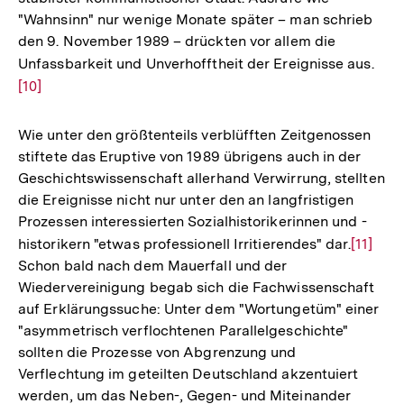
"Wahnsinn" nur wenige Monate später – man schrieb
den 9. November 1989 – drückten vor allem die
Unfassbarkeit und Unverhofftheit der Ereignisse aus.
Zur
[10]
Auf
der
Fuß
Wie unter den größtenteils verblüfften Zeitgenossen
stiftete das Eruptive von 1989 übrigens auch in der
Geschichtswissenschaft allerhand Verwirrung, stellten
die Ereignisse nicht nur unter den an langfristigen
Prozessen interessierten Sozialhistorikerinnen und -
historikern "etwas professionell Irritierendes" dar.
Zur
[11]
Schon bald nach dem Mauerfall und der
Auflös
Wiedervereinigung begab sich die Fachwissenschaft
der
auf Erklärungssuche: Unter dem "Wortungetüm" einer
Fußnot
"asymmetrisch verflochtenen Parallelgeschichte"
sollten die Prozesse von Abgrenzung und
Verflechtung im geteilten Deutschland akzentuiert
werden, um das Neben-, Gegen- und Miteinander