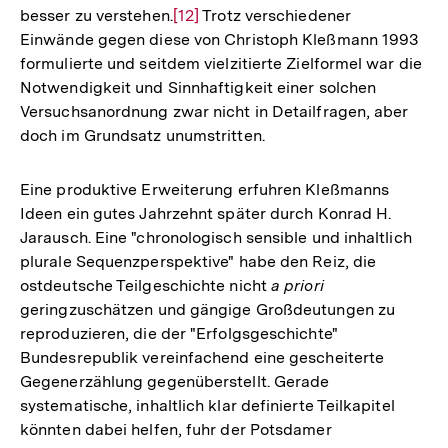
besser zu verstehen.
Zur
[12]
Trotz verschiedener
Einwände gegen diese von Christoph Kleßmann 1993
Auflösung
formulierte und seitdem vielzitierte Zielformel war die
der
Notwendigkeit und Sinnhaftigkeit einer solchen
Fußnote
Versuchsanordnung zwar nicht in Detailfragen, aber
doch im Grundsatz unumstritten.
Eine produktive Erweiterung erfuhren Kleßmanns
Ideen ein gutes Jahrzehnt später durch Konrad H.
Jarausch. Eine "chronologisch sensible und inhaltlich
plurale Sequenzperspektive" habe den Reiz, die
ostdeutsche Teilgeschichte nicht
a priori
geringzuschätzen und gängige Großdeutungen zu
reproduzieren, die der "Erfolgsgeschichte"
Bundesrepublik vereinfachend eine gescheiterte
Gegenerzählung gegenüberstellt. Gerade
systematische, inhaltlich klar definierte Teilkapitel
könnten dabei helfen, fuhr der Potsdamer