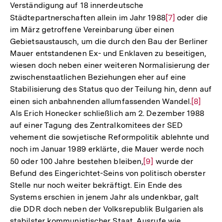
Verständigung auf 18 innerdeutsche
Auflösun
Städtepartnerschaften allein im Jahr 1988
Zur
[7]
oder die
der
im März getroffene Vereinbarung über einen
Auflösung
Fußnote
Gebietsaustausch, um die durch den Bau der Berliner
der
Mauer entstandenen Ex- und Enklaven zu beseitigen,
Fußnote
wiesen doch neben einer weiteren Normalisierung der
zwischenstaatlichen Beziehungen eher auf eine
Stabilisierung des Status quo der Teilung hin, denn auf
einen sich anbahnenden allumfassenden Wandel.
Zur
[8]
Als Erich Honecker schließlich am 2. Dezember 1988
Auflösu
auf einer Tagung des Zentralkomitees der SED
der
vehement die sowjetische Reformpolitik ablehnte und
Fußnote
noch im Januar 1989 erklärte, die Mauer werde noch
50 oder 100 Jahre bestehen bleiben,
Zur
[9]
wurde der
Befund des Eingerichtet-Seins von politisch oberster
Auflösung
Stelle nur noch weiter bekräftigt. Ein Ende des
der
Systems erschien in jenem Jahr als undenkbar, galt
Fußnote
die DDR doch neben der Volksrepublik Bulgarien als
stabilster kommunistischer Staat. Ausrufe wie