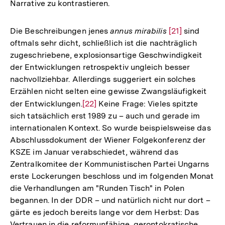
Narrative zu kontrastieren.
Die Beschreibungen jenes
annus mirabilis
Zur
[21]
sind
oftmals sehr dicht, schließlich ist die nachträglich
Auflösung
zugeschriebene, explosionsartige Geschwindigkeit
der
der Entwicklungen retrospektiv ungleich besser
Fußnote
nachvollziehbar. Allerdings suggeriert ein solches
Erzählen nicht selten eine gewisse Zwangsläufigkeit
der Entwicklungen.
Zur
[22]
Keine Frage: Vieles spitzte
sich tatsächlich erst 1989 zu – auch und gerade im
Auflösung
internationalen Kontext. So wurde beispielsweise das
der
Abschlussdokument der Wiener Folgekonferenz der
Fußnote
KSZE im Januar verabschiedet, während das
Zentralkomitee der Kommunistischen Partei Ungarns
erste Lockerungen beschloss und im folgenden Monat
die Verhandlungen am "Runden Tisch" in Polen
begannen. In der DDR – und natürlich nicht nur dort –
gärte es jedoch bereits lange vor dem Herbst: Das
Vertrauen in die reformunfähige, gerontokratische