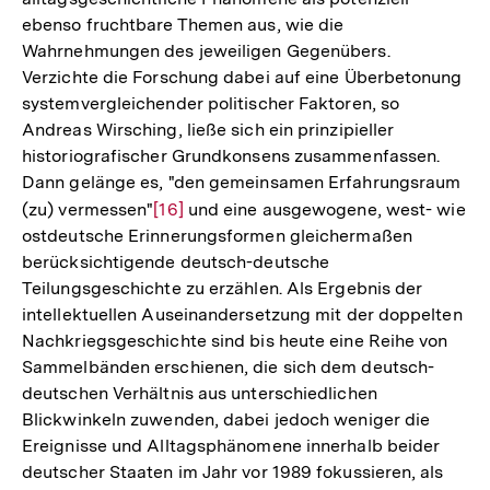
ebenso fruchtbare Themen aus, wie die
Wahrnehmungen des jeweiligen Gegenübers.
Verzichte die Forschung dabei auf eine Überbetonung
systemvergleichender politischer Faktoren, so
Andreas Wirsching, ließe sich ein prinzipieller
historiografischer Grundkonsens zusammenfassen.
Dann gelänge es, "den gemeinsamen Erfahrungsraum
(zu) vermessen"
Zur
[16]
und eine ausgewogene, west- wie
ostdeutsche Erinnerungsformen gleichermaßen
Auflösung
berücksichtigende deutsch-deutsche
der
Teilungsgeschichte zu erzählen. Als Ergebnis der
Fußnote
intellektuellen Auseinandersetzung mit der doppelten
Nachkriegsgeschichte sind bis heute eine Reihe von
Sammelbänden erschienen, die sich dem deutsch-
deutschen Verhältnis aus unterschiedlichen
Blickwinkeln zuwenden, dabei jedoch weniger die
Ereignisse und Alltagsphänomene innerhalb beider
deutscher Staaten im Jahr vor 1989 fokussieren, als