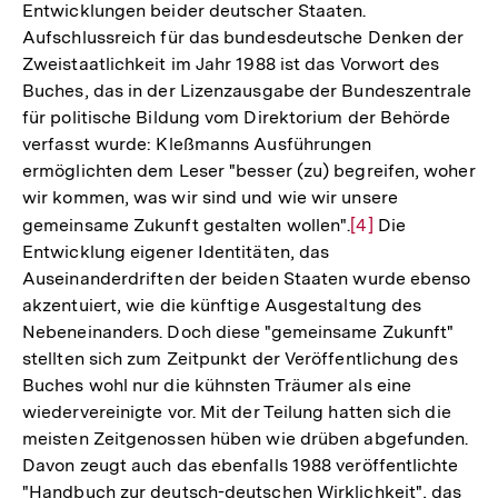
Entwicklungen beider deutscher Staaten.
Aufschlussreich für das bundesdeutsche Denken der
Zweistaatlichkeit im Jahr 1988 ist das Vorwort des
Buches, das in der Lizenzausgabe der Bundeszentrale
für politische Bildung vom Direktorium der Behörde
verfasst wurde: Kleßmanns Ausführungen
ermöglichten dem Leser "besser (zu) begreifen, woher
wir kommen, was wir sind und wie wir unsere
gemeinsame Zukunft gestalten wollen".
Zur
[4]
Die
Entwicklung eigener Identitäten, das
Auflösung
Auseinanderdriften der beiden Staaten wurde ebenso
der
akzentuiert, wie die künftige Ausgestaltung des
Fußnote
Nebeneinanders. Doch diese "gemeinsame Zukunft"
stellten sich zum Zeitpunkt der Veröffentlichung des
Buches wohl nur die kühnsten Träumer als eine
wiedervereinigte vor. Mit der Teilung hatten sich die
meisten Zeitgenossen hüben wie drüben abgefunden.
Davon zeugt auch das ebenfalls 1988 veröffentlichte
"Handbuch zur deutsch-deutschen Wirklichkeit", das