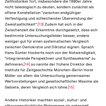
Zeithistoriker fort, insbesondere die 1980er Jahre
nicht teleologisch zu deuten, sondern zunächst als
offene Konstellation "zwischen endgültiger
Verfestigung und schleichender Überwindung der
Zweistaatlichkeit".
Zur
[13]
Zudem hat sich in der
Zwischenzeit die Erkenntnis durchgesetzt, dass sich
Auflösung
bestimmte Untersuchungsfelder besser, andere
der
weniger gut für einen systematischen Vergleich
Fußnote
zwischen Demokratie und Diktatur eignen: Sprach
Hans Günter Hockerts noch von der Notwendigkeit,
"integrierende Perspektiven und Synthesekerne" zu
definieren,
Zur
[14]
so nannte der frühere Direktor des
Instituts für Zeitgeschichte München–Berlin Horst
Auflösung
Möller vor allem die Untersuchung gemeinsamer
der
Wertvorstellungen und gesellschaftlicher Maxime als
Fußnote
Gebiete, deren Vergleich sich lohne.
Zur
[15]
Auflösung
der
Andere Historiker machten sozial-, kultur- und
Fußnote
alltagsgeschichtliche Phänomene als potenziell