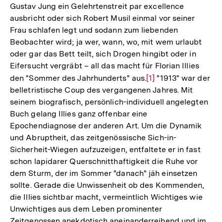
Gustav Jung ein Gelehrtenstreit par excellence
ausbricht oder sich Robert Musil einmal vor seiner
Frau schlafen legt und sodann zum liebenden
Beobachter wird; ja wer, wann, wo, mit wem urlaubt
oder gar das Bett teilt, sich Drogen hingibt oder in
Eifersucht vergräbt – all das macht für Florian Illies
den "Sommer des Jahrhunderts" aus.
Zur
[1]
"1913" war der
belletristische Coup des vergangenen Jahres. Mit
Auflösung
seinem biografisch, persönlich-individuell angelegten
der
Buch gelang Illies ganz offenbar eine
Fußnote
Epochendiagnose der anderen Art. Um die Dynamik
und Abruptheit, das zeitgenössische Sich-in-
Sicherheit-Wiegen aufzuzeigen, entfaltete er in fast
schon lapidarer Querschnitthaftigkeit die Ruhe vor
dem Sturm, der im Sommer "danach" jäh einsetzen
sollte. Gerade die Unwissenheit ob des Kommenden,
die Illies sichtbar macht, vermeintlich Wichtiges wie
Unwichtiges aus dem Leben prominenter
Zeitgenossen anekdotisch aneinanderreihend und im