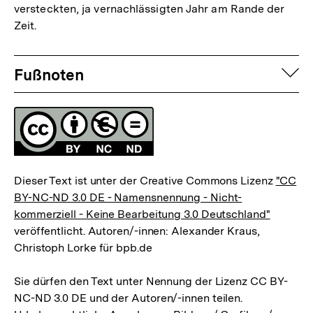
versteckten, ja vernachlässigten Jahr am Rande der
Auflösung
Zeit.
der
Fußnote
Fussnoten
auf
Fußnoten
Lizenz
Dieser Text ist unter der Creative Commons Lizenz
"CC
BY-NC-ND 3.0 DE - Namensnennung - Nicht-
kommerziell - Keine Bearbeitung 3.0 Deutschland"
veröffentlicht. Autoren/-innen: Alexander Kraus,
Christoph Lorke für bpb.de
Sie dürfen den Text unter Nennung der Lizenz CC BY-
NC-ND 3.0 DE und der Autoren/-innen teilen.
Zum
Seite