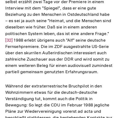
selbst erzählt zwei Tage vor der Premiere in einem
Interview mit dem "Spiegel", dass er eine gute
Beziehung zu den Menschen in Ostdeutschland habe
– es sei ja auch seine "Heimat, und die Menschen sind
dieselben wie früher. Daß sie in einem anderen
politischen System leben, das ist eine andere Frage."
Zur
[32]
1988 erlebt übrigens auch "Alf" seine deutsche
Aufl
Fernsehpremiere. Die im ZDF ausgestrahlte US-Serie
der
über den skurrilen Außerirdischen interessiert auch
Fuß
zahlreiche Zuschauer aus der DDR und wird somit zu
einem weiteren Beleg für einen audiovisuell zumindest
partiell gemeinsam genutzten Erfahrungsraum.
Während der extraterrestrische Bruchpilot in den
Wohnzimmern etwas für die deutsch-deutsche
Verständigung tut, kommt auch die Politik in
Bewegung: So legt die CDU im Februar 1988 jegliche
Pläne zur Wiedervereinigung vorerst ad acta und
beschließt stattdessen, die bestehenden Kontakte zur