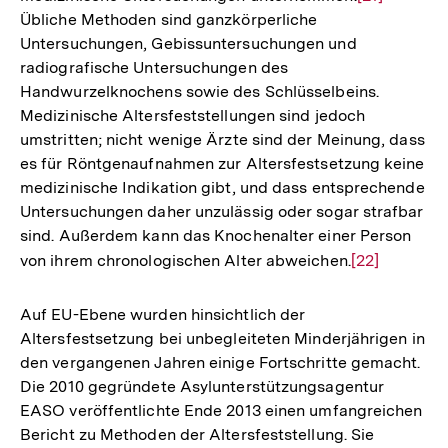
Übliche Methoden sind ganzkörperliche
Auflösung
Untersuchungen, Gebissuntersuchungen und
der
radiografische Untersuchungen des
Fußnote
Handwurzelknochens sowie des Schlüsselbeins.
Medizinische Altersfeststellungen sind jedoch
umstritten; nicht wenige Ärzte sind der Meinung, dass
es für Röntgenaufnahmen zur Altersfestsetzung keine
medizinische Indikation gibt, und dass entsprechende
Untersuchungen daher unzulässig oder sogar strafbar
sind. Außerdem kann das Knochenalter einer Person
von ihrem chronologischen Alter abweichen.
Zur
[22]
Auflösung
der
Auf EU-Ebene wurden hinsichtlich der
Fußnote
Altersfestsetzung bei unbegleiteten Minderjährigen in
den vergangenen Jahren einige Fortschritte gemacht.
Die 2010 gegründete Asylunterstützungsagentur
EASO veröffentlichte Ende 2013 einen umfangreichen
Bericht zu Methoden der Altersfeststellung. Sie