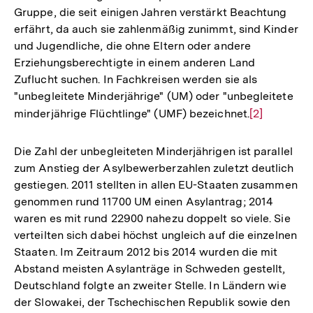
Gruppe, die seit einigen Jahren verstärkt Beachtung
erfährt, da auch sie zahlenmäßig zunimmt, sind Kinder
und Jugendliche, die ohne Eltern oder andere
Erziehungsberechtigte in einem anderen Land
Zuflucht suchen. In Fachkreisen werden sie als
"unbegleitete Minderjährige" (UM) oder "unbegleitete
minderjährige Flüchtlinge" (UMF) bezeichnet.
Zur
[2]
Auflösung
der
Die Zahl der unbegleiteten Minderjährigen ist parallel
Fußnote
zum Anstieg der Asylbewerberzahlen zuletzt deutlich
gestiegen. 2011 stellten in allen EU-Staaten zusammen
genommen rund 11700 UM einen Asylantrag; 2014
waren es mit rund 22900 nahezu doppelt so viele. Sie
verteilten sich dabei höchst ungleich auf die einzelnen
Staaten. Im Zeitraum 2012 bis 2014 wurden die mit
Abstand meisten Asylanträge in Schweden gestellt,
Deutschland folgte an zweiter Stelle. In Ländern wie
der Slowakei, der Tschechischen Republik sowie den