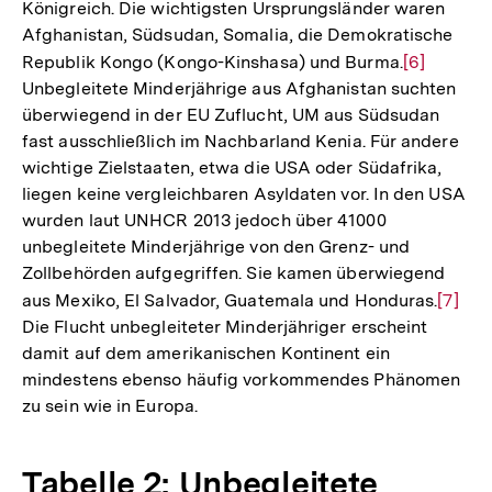
Königreich. Die wichtigsten Ursprungsländer waren
Afghanistan, Südsudan, Somalia, die Demokratische
Republik Kongo (Kongo-Kinshasa) und Burma.
Zur
[6]
Unbegleitete Minderjährige aus Afghanistan suchten
Auflösung
überwiegend in der EU Zuflucht, UM aus Südsudan
der
fast ausschließlich im Nachbarland Kenia. Für andere
Fußnote
wichtige Zielstaaten, etwa die USA oder Südafrika,
liegen keine vergleichbaren Asyldaten vor. In den USA
wurden laut UNHCR 2013 jedoch über 41000
unbegleitete Minderjährige von den Grenz- und
Zollbehörden aufgegriffen. Sie kamen überwiegend
aus Mexiko, El Salvador, Guatemala und Honduras.
Zur
[7]
Die Flucht unbegleiteter Minderjähriger erscheint
Auflö
damit auf dem amerikanischen Kontinent ein
der
mindestens ebenso häufig vorkommendes Phänomen
Fußno
zu sein wie in Europa.
Tabelle 2: Unbegleitete