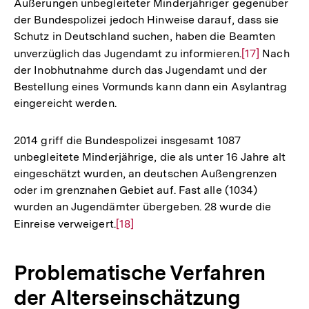
Äußerungen unbegleiteter Minderjähriger gegenüber
der Bundespolizei jedoch Hinweise darauf, dass sie
Schutz in Deutschland suchen, haben die Beamten
unverzüglich das Jugendamt zu informieren.
Zur
[17]
Nach
der Inobhutnahme durch das Jugendamt und der
Auflösung
Bestellung eines Vormunds kann dann ein Asylantrag
der
eingereicht werden.
Fußnote
2014 griff die Bundespolizei insgesamt 1087
unbegleitete Minderjährige, die als unter 16 Jahre alt
eingeschätzt wurden, an deutschen Außengrenzen
oder im grenznahen Gebiet auf. Fast alle (1034)
wurden an Jugendämter übergeben. 28 wurde die
Einreise verweigert.
Zur
[18]
Auflösung
der
Problematische Verfahren
Fußnote
der Alterseinschätzung