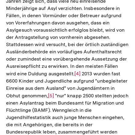
Jahren zeigt sich, dass viele neu einreisende
Minderjährige auf Asyl verzichten. Insbesondere in
Fällen, in denen Vormünder oder Betreuer aufgrund
von Vorerfahrungen davon ausgehen, dass ein
Asylgesuch voraussichtlich erfolglos bleibt, wird von
der Antragstellung von vornherein abgesehen.
Stattdessen wird versucht, bei der örtlich zuständigen
Ausländerbehörde ein vorläufiges Aufenthaltsrecht
oder zumindest eine vorübergehende Aussetzung der
Ausreisepflicht zu erwirken. In den meisten Fällen
wird eine Duldung ausgestellt.
Zur
[4]
2013 wurden fast
6600 Kinder und Jugendliche aufgrund "unbegleiteter
Auflösung
Einreise aus dem Ausland" von Jugendämtern in
der
Obhut genommen,
Zur
[5]
"nur" knapp 2500 stellten jedoch
Fußnote
einen Asylantrag beim Bundesamt für Migration und
Auflösung
Flüchtlinge (BAMF). Wenngleich in die
der
Jugendhilfestatistik auch junge Menschen eingehen,
Fußnote
die mit Angehörigen, die bereits in der
Bundesrepublik leben, zusammengeführt werden