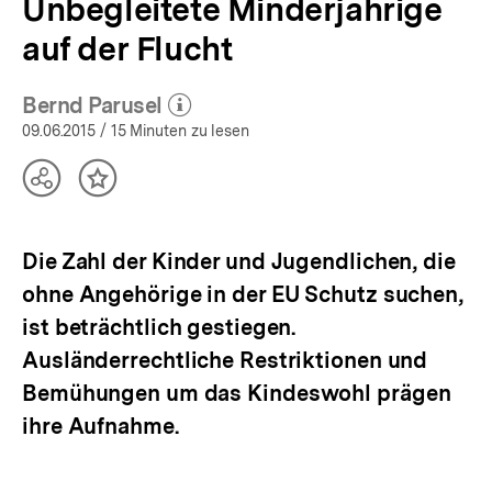
Unbegleitete Minderjährige
auf der Flucht
Bernd Parusel
(Mehr zum Autor)
öffnen
09.06.2015
/ 15 Minuten zu lesen
Teilen
Inhalt
Optionen
merken
anzeigen
Die Zahl der Kinder und Jugendlichen, die
ohne Angehörige in der EU Schutz suchen,
ist beträchtlich gestiegen.
Ausländerrechtliche Restriktionen und
Bemühungen um das Kindeswohl prägen
ihre Aufnahme.