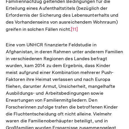
Familiennachzug geltenden Bedingungen für die
Erteilung eines Aufenthaltstitels (bezüglich der
Erfordernis der Sicherung des Lebensunterhalts und
des Vorhandenseins von ausreichendem Wohnraum)
greifen in solchen Fällen nicht.
Zur
[11]
Auflösung
der
Eine vom UNHCR finanzierte Feldstudie in
Fußnote
Afghanistan, in deren Rahmen unter anderem Familien
in verschiedenen Regionen des Landes befragt
wurden, kam 2014 zu dem Ergebnis, dass Kinder
meist aufgrund einer Kombination mehrerer Push-
Faktoren ihre Heimat verlassen und nach Europa
fliehen, darunter Armut, Unsicherheit, mangelhafte
Ausbildungs- und Arbeitsbedingungen sowie
Erwartungen von Familienmitgliedern. Den
Forscherinnen zufolge trafen die betroffenen Kinder
die Fluchtentscheidung oft nicht alleine. Vielmehr
waren die Familienoberhäupter beteiligt, und in
Großfamilien wurden Ersparnisse zusammengelegt