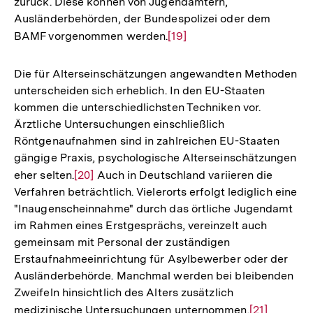
zurück. Diese können von Jugendämtern,
Ausländerbehörden, der Bundespolizei oder dem
BAMF vorgenommen werden.
Zur
[19]
Auflösung
der
Die für Alterseinschätzungen angewandten Methoden
Fußnote
unterscheiden sich erheblich. In den EU-Staaten
kommen die unterschiedlichsten Techniken vor.
Ärztliche Untersuchungen einschließlich
Röntgenaufnahmen sind in zahlreichen EU-Staaten
gängige Praxis, psychologische Alterseinschätzungen
eher selten.
Zur
[20]
Auch in Deutschland variieren die
Verfahren beträchtlich. Vielerorts erfolgt lediglich eine
Auflösung
"Inaugenscheinnahme" durch das örtliche Jugendamt
der
im Rahmen eines Erstgesprächs, vereinzelt auch
Fußnote
gemeinsam mit Personal der zuständigen
Erstaufnahmeeinrichtung für Asylbewerber oder der
Ausländerbehörde. Manchmal werden bei bleibenden
Zweifeln hinsichtlich des Alters zusätzlich
medizinische Untersuchungen unternommen.
Zur
[21]