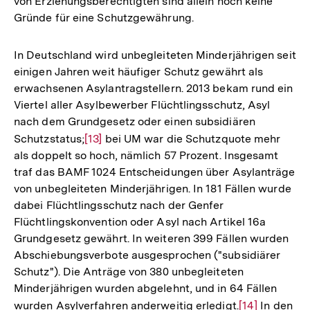
von Erziehungsberechtigten sind allein noch keine
Gründe für eine Schutzgewährung.
In Deutschland wird unbegleiteten Minderjährigen seit
einigen Jahren weit häufiger Schutz gewährt als
erwachsenen Asylantragstellern. 2013 bekam rund ein
Viertel aller Asylbewerber Flüchtlingsschutz, Asyl
nach dem Grundgesetz oder einen subsidiären
Schutzstatus;
Zur
[13]
bei UM war die Schutzquote mehr
als doppelt so hoch, nämlich 57 Prozent. Insgesamt
Auflösung
traf das BAMF 1024 Entscheidungen über Asylanträge
der
von unbegleiteten Minderjährigen. In 181 Fällen wurde
Fußnote
dabei Flüchtlingsschutz nach der Genfer
Flüchtlingskonvention oder Asyl nach Artikel 16a
Grundgesetz gewährt. In weiteren 399 Fällen wurden
Abschiebungsverbote ausgesprochen ("subsidiärer
Schutz"). Die Anträge von 380 unbegleiteten
Minderjährigen wurden abgelehnt, und in 64 Fällen
wurden Asylverfahren anderweitig erledigt.
Zur
[14]
In den