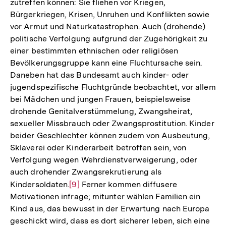
zutreffen können: Sie fliehen vor Kriegen,
Bürgerkriegen, Krisen, Unruhen und Konflikten sowie
vor Armut und Naturkatastrophen. Auch (drohende)
politische Verfolgung aufgrund der Zugehörigkeit zu
einer bestimmten ethnischen oder religiösen
Bevölkerungsgruppe kann eine Fluchtursache sein.
Daneben hat das Bundesamt auch kinder- oder
jugendspezifische Fluchtgründe beobachtet, vor allem
bei Mädchen und jungen Frauen, beispielsweise
drohende Genitalverstümmelung, Zwangsheirat,
sexueller Missbrauch oder Zwangsprostitution. Kinder
beider Geschlechter können zudem von Ausbeutung,
Sklaverei oder Kinderarbeit betroffen sein, von
Verfolgung wegen Wehrdienstverweigerung, oder
auch drohender Zwangsrekrutierung als
Kindersoldaten.
Zur
[9]
Ferner kommen diffusere
Motivationen infrage; mitunter wählen Familien ein
Auflösung
Kind aus, das bewusst in der Erwartung nach Europa
der
geschickt wird, dass es dort sicherer leben, sich eine
Fußnote