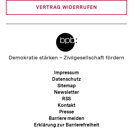
VERTRAG WIDERRUFEN
Meta-
Links
Zur
Demokratie stärken –
Zivilgesellschaft fördern
Startseite
der
Meta-
Impressum
bpb
Navigation
Datenschutz
Sitemap
Newsletter
RSS
Kontakt
Presse
Barriere melden
Erklärung zur Barrierefreiheit
Zum
Seite