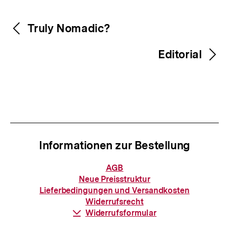
Inhaltsnavigation
Inhaltsnavigation
Truly Nomadic?
Editorial
Informationen zur Bestellung
Informationen
AGB
zur
Neue Preisstruktur
Bestellung
Lieferbedingungen und Versandkosten
Widerrufsrecht
Download-
Widerrufsformular
Link: