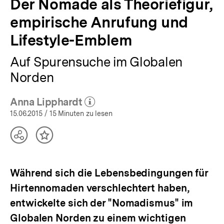
Der Nomade als Theoriefigur,
empirische Anrufung und
Lifestyle-Emblem
Auf Spurensuche im Globalen
Norden
Anna Lipphardt
(Mehr zum Autor)
öffnen
15.06.2015
/ 15 Minuten zu lesen
Teilen
Inhalt
Optionen
merken
anzeigen
Während sich die Lebensbedingungen für
Hirtennomaden verschlechtert haben,
entwickelte sich der "Nomadismus" im
Globalen Norden zu einem wichtigen