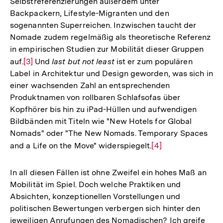
Selbstreferenzierungen außerdem unter
Backpackern, Lifestyle-Migranten und den
sogenannten Superreichen. Inzwischen taucht der
Nomade zudem regelmäßig als theoretische Referenz
in empirischen Studien zur Mobilität dieser Gruppen
auf.
Zur
[3]
Und
last but not least
ist er zum populären
Label in Architektur und Design geworden, was sich in
Auflösung
einer wachsenden Zahl an entsprechenden
der
Produktnamen von rollbaren Schlafsofas über
Fußnote
Kopfhörer bis hin zu iPad-Hüllen und aufwendigen
Bildbänden mit Titeln wie "New Hotels for Global
Nomads" oder "The New Nomads. Temporary Spaces
and a Life on the Move" widerspiegelt.
Zur
[4]
Auflösung
der
In all diesen Fällen ist ohne Zweifel ein hohes Maß an
Fußnote
Mobilität im Spiel. Doch welche Praktiken und
Absichten, konzeptionellen Vorstellungen und
politischen Bewertungen verbergen sich hinter den
jeweiligen Anrufungen des Nomadischen? Ich greife