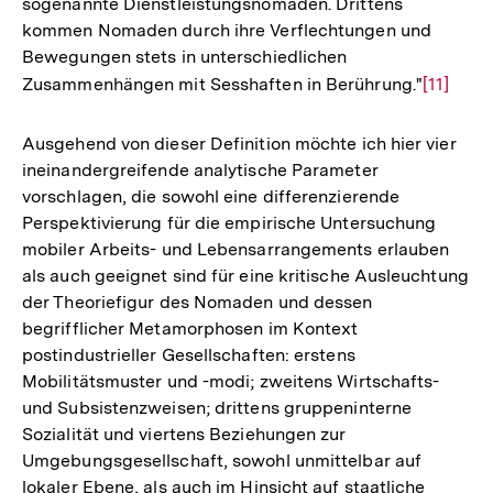
sogenannte Dienstleistungsnomaden. Drittens
kommen Nomaden durch ihre Verflechtungen und
Bewegungen stets in unterschiedlichen
Zusammenhängen mit Sesshaften in Berührung."
Zur
[11]
Auflösu
der
Ausgehend von dieser Definition möchte ich hier vier
Fußnote
ineinandergreifende analytische Parameter
vorschlagen, die sowohl eine differenzierende
Perspektivierung für die empirische Untersuchung
mobiler Arbeits- und Lebensarrangements erlauben
als auch geeignet sind für eine kritische Ausleuchtung
der Theoriefigur des Nomaden und dessen
begrifflicher Metamorphosen im Kontext
postindustrieller Gesellschaften: erstens
Mobilitätsmuster und -modi; zweitens Wirtschafts-
und Subsistenzweisen; drittens gruppeninterne
Sozialität und viertens Beziehungen zur
Umgebungsgesellschaft, sowohl unmittelbar auf
lokaler Ebene, als auch im Hinsicht auf staatliche