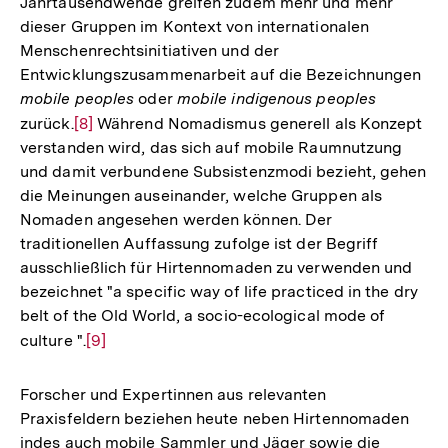
Jahrtausendwende greifen zudem mehr und mehr
Auflösung
dieser Gruppen im Kontext von internationalen
der
Menschenrechtsinitiativen und der
Fußnote
Entwicklungszusammenarbeit auf die Bezeichnungen
mobile peoples
oder
mobile indigenous peoples
zurück.
Zur
[8]
Während Nomadismus generell als Konzept
verstanden wird, das sich auf mobile Raumnutzung
Auflösung
und damit verbundene Subsistenzmodi bezieht, gehen
der
die Meinungen auseinander, welche Gruppen als
Fußnote
Nomaden angesehen werden können. Der
traditionellen Auffassung zufolge ist der Begriff
ausschließlich für Hirtennomaden zu verwenden und
bezeichnet "a specific way of life practiced in the dry
belt of the Old World, a socio-ecological mode of
culture ".
Zur
[9]
Auflösung
der
Forscher und Expertinnen aus relevanten
Fußnote
Praxisfeldern beziehen heute neben Hirtennomaden
indes auch mobile Sammler und Jäger sowie die