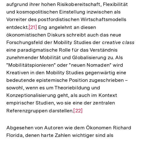
aufgrund ihrer hohen Risikobereitschaft, Flexibilität
und kosmopolitischen Einstellung inzwischen als
Vorreiter des postfordistischen Wirtschaftsmodells
entdeckt.
Zur
[21]
Eng angelehnt an diesen
ökonomistischen Diskurs schreibt auch das neue
Auflösung
Forschungsfeld der Mobility Studies der
creative class
der
eine paradigmatische Rolle für das Verständnis
Fußnote
zunehmender Mobilität und Globalisierung zu. Als
"Mobilitätspionieren" oder "neuen Nomaden" wird
Kreativen in den Mobility Studies gegenwärtig eine
bedeutende epistemische Position zugeschrieben –
sowohl, wenn es um Theoriebildung und
Konzeptionalisierung geht, als auch im Kontext
empirischer Studien, wo sie eine der zentralen
Referenzgruppen darstellen.
Zur
[22]
Auflösung
der
Abgesehen von Autoren wie dem Ökonomen Richard
Fußnote
Florida, denen harte Zahlen wichtiger sind als