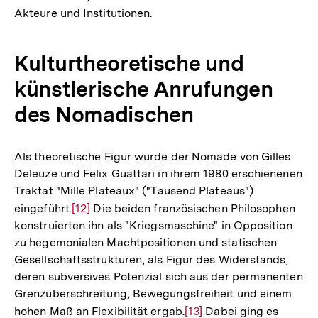
Akteure und Institutionen.
Kulturtheoretische und
künstlerische Anrufungen
des Nomadischen
Als theoretische Figur wurde der Nomade von Gilles
Deleuze und Felix Guattari in ihrem 1980 erschienenen
Traktat "Mille Plateaux" ("Tausend Plateaus")
eingeführt.
Zur
[12]
Die beiden französischen Philosophen
konstruierten ihn als "Kriegsmaschine" in Opposition
Auflösung
zu hegemonialen Machtpositionen und statischen
der
Gesellschaftsstrukturen, als Figur des Widerstands,
Fußnote
deren subversives Potenzial sich aus der permanenten
Grenzüberschreitung, Bewegungsfreiheit und einem
hohen Maß an Flexibilität ergab.
Zur
[13]
Dabei ging es