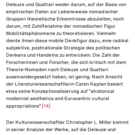
Deleuze und Guattari weder darum, auf der Basis von
Auflösung
empirischen Daten zur Lebensweise nomadischer
der
Gruppen theoretische Erkenntnisse abzuleiten, noch
Fußnote
darum, mit Zuhilfenahme der nomadischen Figur
Mobilitätsphänomene zu theoretisieren. Vielmehr
diente ihnen diese mobile Denkfigur dazu, eine radikal
subjektive, postnationale Strategie des politischen
Denkens und Handelns zu entwickeln. Die Zahl der
Forscherinnen und Forscher, die sich kritisch mit dem
Theorie-Nomaden nach Deleuze und Guattari
auseinandergesetzt haben, ist gering. Nach Ansicht
der Literaturwissenschaftlerin Caren Kaplan basiert
etwa seine Konzeptionalisierung auf "ahistorical
modernist aesthetics and Eurocentric cultural
appropriations".
Zur
[14]
Auflösung
der
Der Kulturwissenschaftler Christopher L. Miller kommt
Fußnote
in seiner Analyse der Werke, auf die Deleuze und