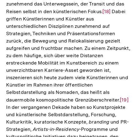
zunehmend das Unterwegssein, der Transit und das
Reisen selbst in den künstlerischen Fokus.
Zur
[18]
Dabei
griffen Künstlerinnen und Künstler aus
Auflösung
unterschiedlichen Disziplinen zunehmend auf
der
Strategien, Techniken und Präsentationsformen
Fußnote
zurück, die Bewegung und Relokalisierung gezielt
aufgreifen und fruchtbar machen. Zu einem Zeitpunkt,
zu dem häufige, sich über weite Distanzen
erstreckende Mobilität im Kunstbereich zu einem
unverzichtbaren Karriere-Asset geworden ist,
inszenieren sich heute zudem viele Künstlerinnen und
Künstler im Rahmen ihrer öffentlichen
Selbstdarstellung als Nomaden, das heißt als
dauermobile kosmopolitische Grenzüberschreiter.
Zur
[19]
In der vergangenen Dekade haben so Kunstprojekte
Auflös
und künstlerische Selbstdarstellung, Forschung,
der
Kulturkritik, kuratorische Konzepte,
branding
und PR-
Fußnot
Strategien,
Artists
-
in
-
Residency
-Programme und
kulturpolitische Initiativen dazu beigetragen, den