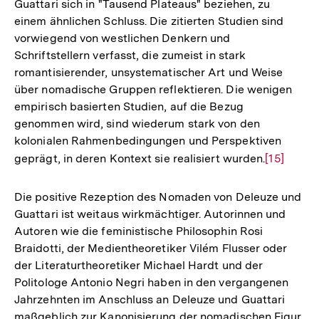
Guattari sich in "Tausend Plateaus" beziehen, zu
einem ähnlichen Schluss. Die zitierten Studien sind
vorwiegend von westlichen Denkern und
Schriftstellern verfasst, die zumeist in stark
romantisierender, unsystematischer Art und Weise
über nomadische Gruppen reflektieren. Die wenigen
empirisch basierten Studien, auf die Bezug
genommen wird, sind wiederum stark von den
kolonialen Rahmenbedingungen und Perspektiven
geprägt, in deren Kontext sie realisiert wurden.
Zur
[15]
Auflösun
der
Die positive Rezeption des Nomaden von Deleuze und
Fußnote
Guattari ist weitaus wirkmächtiger. Autorinnen und
Autoren wie die feministische Philosophin Rosi
Braidotti, der Medientheoretiker Vilém Flusser oder
der Literaturtheoretiker Michael Hardt und der
Politologe Antonio Negri haben in den vergangenen
Jahrzehnten im Anschluss an Deleuze und Guattari
maßgeblich zur Kanonisierung der nomadischen Figur