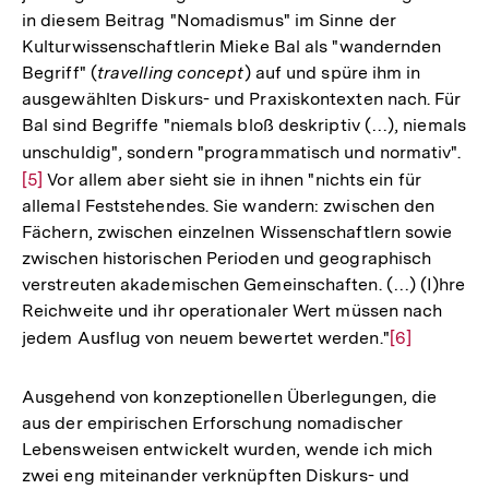
in diesem Beitrag "Nomadismus" im Sinne der
Kulturwissenschaftlerin Mieke Bal als "wandernden
Begriff" (
travelling concept
) auf und spüre ihm in
ausgewählten Diskurs- und Praxiskontexten nach. Für
Bal sind Begriffe "niemals bloß deskriptiv (…), niemals
unschuldig", sondern "programmatisch und normativ".
Zur
[5]
Vor allem aber sieht sie in ihnen "nichts ein für
Au
allemal Feststehendes. Sie wandern: zwischen den
der
Fächern, zwischen einzelnen Wissenschaftlern sowie
Fu
zwischen historischen Perioden und geographisch
verstreuten akademischen Gemeinschaften. (…) (I)hre
Reichweite und ihr operationaler Wert müssen nach
jedem Ausflug von neuem bewertet werden."
Zur
[6]
Auflösung
der
Ausgehend von konzeptionellen Überlegungen, die
Fußnote
aus der empirischen Erforschung nomadischer
Lebensweisen entwickelt wurden, wende ich mich
zwei eng miteinander verknüpften Diskurs- und