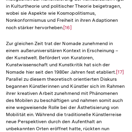
in Kulturtheorie und politischer Theorie beigetragen,
wobei sie Aspekte wie Kosmopolitismus,
Nonkonformismus und Freiheit in ihren Adaptionen
noch stärker hervorheben.
Zur
[16]
Auflösung
der
Zur gleichen Zeit trat der Nomade zunehmend in
Fußnote
einem außeruniversitären Kontext in Erscheinung –
der Kunstwelt. Befördert von Kuratoren,
Kunstwissenschaft und Kunstkritik hat sich der
Nomade hier seit den 1980er Jahren fest etabliert.
Zur
[17]
Parallel zu diesem theoretisch orientierten Diskurs
Auflös
begannen Künstlerinnen und Künstler sich im Rahmen
der
ihrer kreativen Arbeit zunehmend mit Phänomenen
Fußnot
des Mobilen zu beschäftigen und nahmen somit auch
eine wegweisende Rolle bei der Ästhetisierung von
Mobilität ein. Während die traditionelle Künstlerreise
neue Perspektiven durch den Aufenthalt an
unbekannten Orten eröffnet hatte, rückten nun