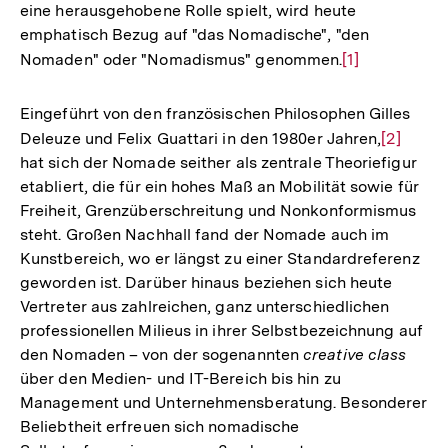
eine herausgehobene Rolle spielt, wird heute
emphatisch Bezug auf "das Nomadische", "den
Nomaden" oder "Nomadismus" genommen.
Zur
[1]
Auflösung
der
Eingeführt von den französischen Philosophen Gilles
Fußnote
Deleuze und Felix Guattari in den 1980er Jahren,
Zur
[2]
hat sich der Nomade seither als zentrale Theoriefigur
Auflösu
etabliert, die für ein hohes Maß an Mobilität sowie für
der
Freiheit, Grenzüberschreitung und Nonkonformismus
Fußnote
steht. Großen Nachhall fand der Nomade auch im
Kunstbereich, wo er längst zu einer Standardreferenz
geworden ist. Darüber hinaus beziehen sich heute
Vertreter aus zahlreichen, ganz unterschiedlichen
professionellen Milieus in ihrer Selbstbezeichnung auf
den Nomaden – von der sogenannten
creative class
über den Medien- und IT-Bereich bis hin zu
Management und Unternehmensberatung. Besonderer
Beliebtheit erfreuen sich nomadische