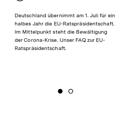
merken
Deutschland übernimmt am 1. Juli für ein
halbes Jahr die EU-Ratspräsidentschaft.
Im Mittelpunkt steht die Bewältigung
der Corona-Krise. Unser FAQ zur EU-
Ratspräsidentschaft.
gen
Springe zum Inhalt
1
(
Aktueller Inhalt
)
Springe zum Inhalt
2
n