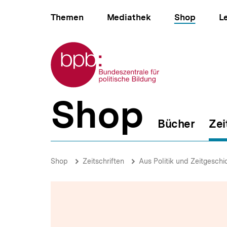
Direkt
Hauptnavigation
zum
Themen
Mediathek
Shop
L
Seiteninhalt
springen
Zur Startseite der bpb
Shop
B
e
Bücher
Zei
r
e
i
Editorial
c
|
Brotkrümelnavigation
Pfadnavigat
Shop
Zeitschriften
Aus Politik und Zeitgeschi
h
Megatrends?
s
|
n
bpb.de
a
v
i
g