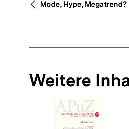
Fussnoten
Inhaltsnavigation
Inhaltsnavig
Mode, Hype, Megatrend?
Weitere Inha
Inhaltskarousell
Inhaltskarussell
für
überspringen
weitere
Inhalte