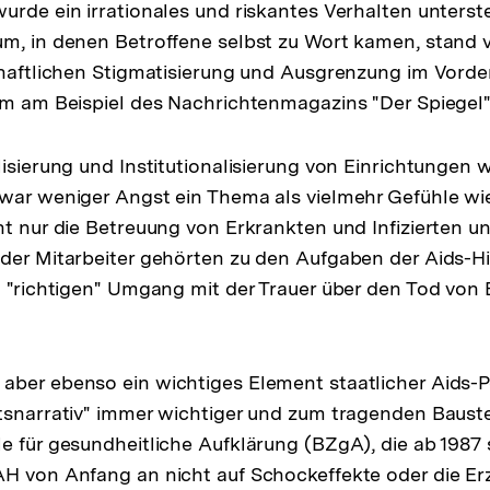
urde ein irrationales und riskantes Verhalten unterstel
m, in denen Betroffene selbst zu Wort kamen, stand 
chaftlichen Stigmatisierung und Ausgrenzung im Vorde
em am Beispiel des Nachrichtenmagazins "Der Spiegel"
lisierung und Institutionalisierung von Einrichtungen
war weniger Angst ein Thema als vielmehr Gefühle wi
ht nur die Betreuung von Erkrankten und Infizierten un
der Mitarbeiter gehörten zu den Aufgaben der Aids-Hil
n "richtigen" Umgang mit der Trauer über den Tod von 
ber ebenso ein wichtiges Element staatlicher Aids-Po
itsnarrativ" immer wichtiger und zum tragenden Baus
e für gesundheitliche Aufklärung (BZgA), die ab 1987 
AH von Anfang an nicht auf Schockeffekte oder die E