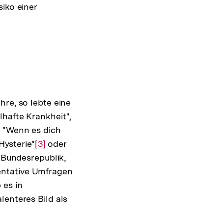
iko einer
.
hre, so lebte eine
lhafte Krankheit",
, "Wenn es dich
Hysterie"
Zur
[3]
oder
r Bundesrepublik,
Auflösung
entative Umfragen
der
 es in
Fußnote
enteres Bild als