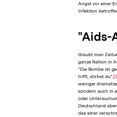
Angst vor einer E
Infektion betroff
"Aids-
Glaubt man Zeitun
ganze Nation in A
"Die Bombe ist ge
trifft, stirbst du".
Z
[
weniger dramatisc
A
sondern auch in 
d
oder Untersuchung
F
Deutschland aber 
das einer verschr