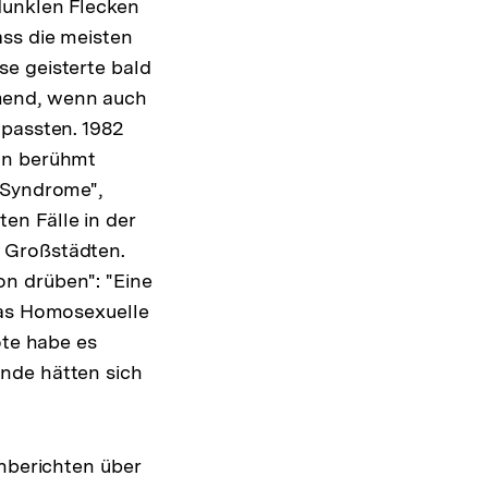
dunklen Flecken
ass die meisten
se geisterte bald
mend, wenn auch
 passten. 1982
ann berühmt
 Syndrome",
en Fälle in der
 Großstädten.
n drüben": "Eine
kas Homosexuelle
ote habe es
nde hätten sich
enberichten über