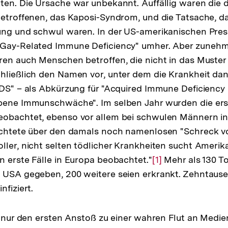
ten. Die Ursache war unbekannt. Auffällig waren die 
Betroffenen, das Kaposi-Syndrom, und die Tatsache, d
ung und schwul waren. In der US-amerikanischen Pres
"Gay-Related Immune Deficiency" umher. Aber zuneh
ren auch Menschen betroffen, die nicht in das Muster
chließlich den Namen vor, unter dem die Krankheit d
IDS" – als Abkürzung für "Acquired Immune Deficiency
bene Immunschwäche". Im selben Jahr wurden die erst
eobachtet, ebenso vor allem bei schwulen Männern in
richtete über den damals noch namenlosen "Schreck vo
ller, nicht selten tödlicher Krankheiten sucht Ameri
n erste Fälle in Europa beobachtet."
Zur
[1]
Mehr als 130 T
n USA gegeben, 200 weitere seien erkrankt. Zehntause
Auflösung
nfiziert.
der
Fußnote
te nur den ersten Anstoß zu einer wahren Flut an Medi