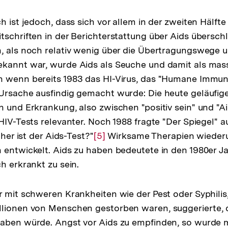
der
Fußnote
h ist jedoch, dass sich vor allem in der zweiten Hälfte
tschriften in der Berichterstattung über Aids überschl
, als noch relativ wenig über die Übertragungswege 
ekannt war, wurde Aids als Seuche und damit als mas
 wenn bereits 1983 das HI-Virus, das "Humane Immund
 Ursache ausfindig gemacht wurde: Die heute geläufi
n und Erkrankung, also zwischen "positiv sein" und "A
 HIV-Tests relevanter. Noch 1988 fragte "Der Spiegel" 
cher ist der Aids-Test?"
Zur
[5]
Wirksame Therapien wiederu
 entwickelt. Aids zu haben bedeutete in den 1980er Ja
Auflösung
h erkrankt zu sein.
der
Fußnote
r mit schweren Krankheiten wie der Pest oder Syphilis
llionen von Menschen gestorben waren, suggerierte, 
haben würde. Angst vor Aids zu empfinden, so wurde 