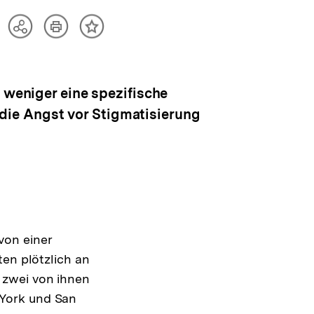
Artikel
Teilen
Inhalt
drucken
Optionen
merken
anzeigen
e weniger eine spezifische
: die Angst vor Stigmatisierung
von einer
ten plötzlich an
 zwei von ihnen
 York und San