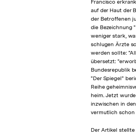
Francisco erkrank
auf der Haut der 
der Betroffenen j
die Bezeichnung 
weniger stark, wa
schlugen Ärzte s
werden sollte: "A
übersetzt: "erwor
Bundesrepublik b
"Der Spiegel" be
Reihe geheimnisvo
heim. Jetzt wurde
inzwischen in de
vermutlich schon i
Der Artikel stell