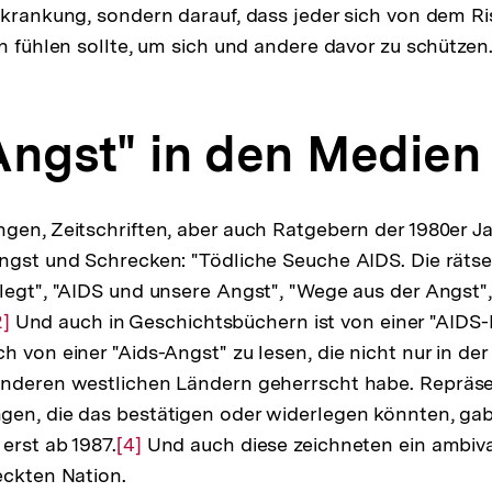
rkrankung, sondern darauf, dass jeder sich von dem Ris
en fühlen sollte, um sich und andere davor zu schützen
Angst" in den Medien
gen, Zeitschriften, aber auch Ratgebern der 1980er Ja
ngst und Schrecken: "Tödliche Seuche AIDS. Die rätse
legt", "AIDS und unsere Angst", "Wege aus der Angst"
ur
2]
Und auch in Geschichtsbüchern ist von einer "AIDS-
h von einer "Aids-Angst" zu lesen, die nicht nur in de
uflösung
anderen westlichen Ländern geherrscht habe. Repräs
er
en, die das bestätigen oder widerlegen könnten, gab
ußnote
erst ab 1987.
Zur
[4]
Und auch diese zeichneten ein ambival
eckten Nation.
Auflösung