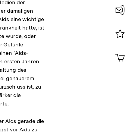
Medien der
der damaligen
ids eine wichtige
Konta
ankheit hatte, ist
0
te wurde, oder
Merklist
r Gefühle
ansehen
0
inen "Aids-
Artik
im
n ersten Jahren
Shop-
altung des
Warenko
 Bei genauerem
ansehen
rzschluss ist, zu
ärker die
rte.
er Aids gerade die
st vor Aids zu