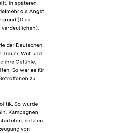
lt. In späteren
vielmehr die Angst
rgrund (Dies
 verdeutlichen).
 wie der Deutschen
e Trauer, Wut und
d ihre Gefühle,
fen. So war es für
Betroffenen zu
litik. So wurde
tein. Kampagnen
starteten, setzten
rzeugung von