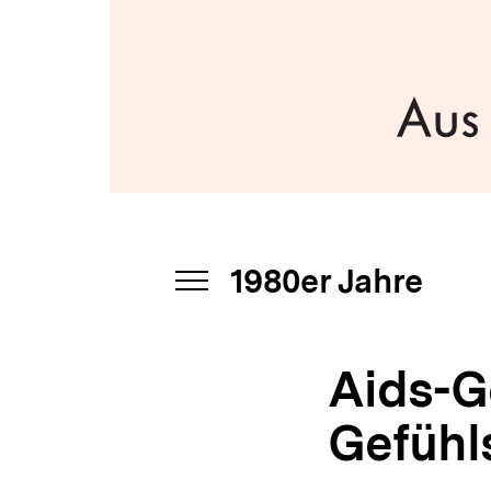
bpb.de
a
t
i
o
n
1980er Jahre
INHALTSNAVIGATION
ÖFFNEN
Aids-G
Gefühl