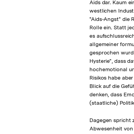
Aids dar. Kaum ei
westlichen Indust
"Aids-Angst" die 
Rolle ein. Statt j
es aufschlussreic
allgemeiner form
gesprochen wurde.
Hysterie", dass d
hochemotional un
Risikos habe aber
Blick auf die Gefü
denken, dass Emot
(staatliche) Poli
Dagegen spricht z
Abwesenheit von 