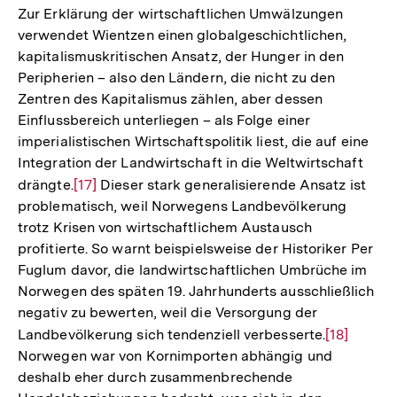
Zur Erklärung der wirtschaftlichen Umwälzungen
verwendet Wientzen einen globalgeschichtlichen,
kapitalismuskritischen Ansatz, der Hunger in den
Peripherien – also den Ländern, die nicht zu den
Zentren des Kapitalismus zählen, aber dessen
Einflussbereich unterliegen – als Folge einer
imperialistischen Wirtschaftspolitik liest, die auf eine
Integration der Landwirtschaft in die Weltwirtschaft
drängte.
Zur
[17]
Dieser stark generalisierende Ansatz ist
problematisch, weil Norwegens Landbevölkerung
Auflösung
trotz Krisen von wirtschaftlichem Austausch
der
profitierte. So warnt beispielsweise der Historiker Per
Fußnote
Fuglum davor, die landwirtschaftlichen Umbrüche im
Norwegen des späten 19. Jahrhunderts ausschließlich
negativ zu bewerten, weil die Versorgung der
Landbevölkerung sich tendenziell verbesserte.
Zur
[18]
Norwegen war von Kornimporten abhängig und
Auflösung
deshalb eher durch zusammenbrechende
der