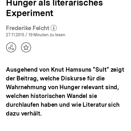
Hunger als literarisches
Experiment
Frederike Felcht
(Mehr zum Autor)
öffnen
27.11.2015
/ 19 Minuten zu lesen
Teilen
Inhalt
Optionen
merken
anzeigen
Ausgehend von Knut Hamsuns "Sult" zeigt
der Beitrag, welche Diskurse für die
Wahrnehmung von Hunger relevant sind,
welchen historischen Wandel sie
durchlaufen haben und wie Literatur sich
dazu verhält.