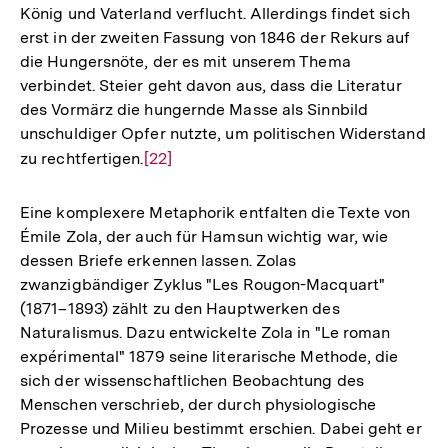
König und Vaterland verflucht. Allerdings findet sich
erst in der zweiten Fassung von 1846 der Rekurs auf
die Hungersnöte, der es mit unserem Thema
verbindet. Steier geht davon aus, dass die Literatur
des Vormärz die hungernde Masse als Sinnbild
unschuldiger Opfer nutzte, um politischen Widerstand
zu rechtfertigen.
Zur
[22]
Auflösung
der
Eine komplexere Metaphorik entfalten die Texte von
Fußnote
Émile Zola, der auch für Hamsun wichtig war, wie
dessen Briefe erkennen lassen. Zolas
zwanzigbändiger Zyklus "Les Rougon-Macquart"
(1871–1893) zählt zu den Hauptwerken des
Naturalismus. Dazu entwickelte Zola in "Le roman
expérimental" 1879 seine literarische Methode, die
sich der wissenschaftlichen Beobachtung des
Menschen verschrieb, der durch physiologische
Prozesse und Milieu bestimmt erschien. Dabei geht er