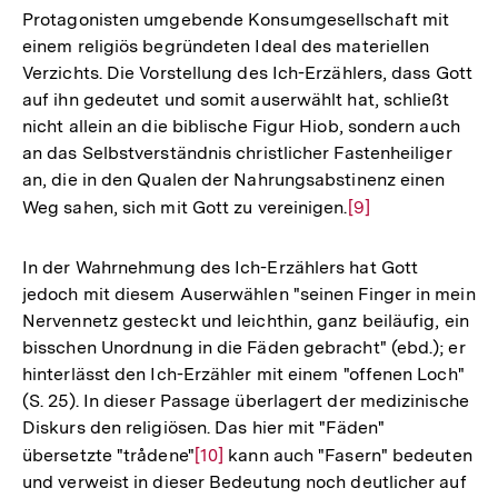
Protagonisten umgebende Konsumgesellschaft mit
einem religiös begründeten Ideal des materiellen
Verzichts. Die Vorstellung des Ich-Erzählers, dass Gott
auf ihn gedeutet und somit auserwählt hat, schließt
nicht allein an die biblische Figur Hiob, sondern auch
an das Selbstverständnis christlicher Fastenheiliger
an, die in den Qualen der Nahrungsabstinenz einen
Weg sahen, sich mit Gott zu vereinigen.
Zur
[9]
Auflösung
der
In der Wahrnehmung des Ich-Erzählers hat Gott
Fußnote
jedoch mit diesem Auserwählen "seinen Finger in mein
Nervennetz gesteckt und leichthin, ganz beiläufig, ein
bisschen Unordnung in die Fäden gebracht" (ebd.); er
hinterlässt den Ich-Erzähler mit einem "offenen Loch"
(S. 25). In dieser Passage überlagert der medizinische
Diskurs den religiösen. Das hier mit "Fäden"
übersetzte "trådene"
Zur
[10]
kann auch "Fasern" bedeuten
und verweist in dieser Bedeutung noch deutlicher auf
Auflösung