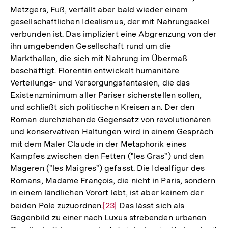
Metzgers, Fuß, verfällt aber bald wieder einem
gesellschaftlichen Idealismus, der mit Nahrungsekel
verbunden ist. Das impliziert eine Abgrenzung von der
ihn umgebenden Gesellschaft rund um die
Markthallen, die sich mit Nahrung im Übermaß
beschäftigt. Florentin entwickelt humanitäre
Verteilungs- und Versorgungsfantasien, die das
Existenzminimum aller Pariser sicherstellen sollen,
und schließt sich politischen Kreisen an. Der den
Roman durchziehende Gegensatz von revolutionären
und konservativen Haltungen wird in einem Gespräch
mit dem Maler Claude in der Metaphorik eines
Kampfes zwischen den Fetten ("les Gras") und den
Mageren ("les Maigres") gefasst. Die Idealfigur des
Romans, Madame François, die nicht in Paris, sondern
in einem ländlichen Vorort lebt, ist aber keinem der
beiden Pole zuzuordnen.
Zur
[23]
Das lässt sich als
Gegenbild zu einer nach Luxus strebenden urbanen
Auflösung