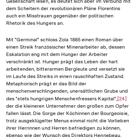
Gesellschaft lesen, es deutet sich aber im Verbund mit
der
dem Scheitern der revolutionären Pläne Florentins
Fußnote
auch ein Misstrauen gegenüber der politischen
Rhetorik des Hungers an.
Mit "Germinal" schloss Zola 1885 einen Roman über
einen Streik französischer Minenarbeiter ab, dessen
Eskalation eng mit dem Hunger der Arbeiter
verschränkt ist. Hunger prägt das Leben der hart
arbeitenden, bitterarmen Bergleute und versetzt sie
im Laufe des Streiks in einen rauschhaften Zustand.
Metaphorisch prägt er das Bild der
menschenverschlingenden, unersättlichen Grube und
des "stets hungrigen Menschenfressers Kapital",
Zur
[24]
der die kleineren Unternehmer den großen zum Opfer
Auflösu
fallen lässt. Die Sorge der Köchinnen der Bourgeoisie,
der
trotz ausgeklügelter Menus einmal nicht die Vorlieben
Fußnote
ihrer Herrinnen und Herren befriedigen zu können,
ebenso wie der Wunsch des Direktors Hennebeau,