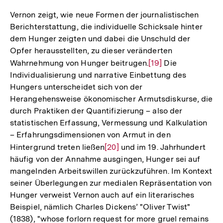
Vernon zeigt, wie neue Formen der journalistischen
Berichterstattung, die individuelle Schicksale hinter
dem Hunger zeigten und dabei die Unschuld der
Opfer herausstellten, zu dieser veränderten
Wahrnehmung von Hunger beitrugen.
Zur
[19]
Die
Individualisierung und narrative Einbettung des
Auflösung
Hungers unterscheidet sich von der
der
Herangehensweise ökonomischer Armutsdiskurse, die
Fußnote
durch Praktiken der Quantifizierung – also der
statistischen Erfassung, Vermessung und Kalkulation
– Erfahrungsdimensionen von Armut in den
Hintergrund treten ließen
Zur
[20]
und im 19. Jahrhundert
häufig von der Annahme ausgingen, Hunger sei auf
Auflösung
mangelnden Arbeitswillen zurückzuführen. Im Kontext
der
seiner Überlegungen zur medialen Repräsentation von
Fußnote
Hunger verweist Vernon auch auf ein literarisches
Beispiel, nämlich Charles Dickens’ "Oliver Twist"
(1838), "whose forlorn request for more gruel remains