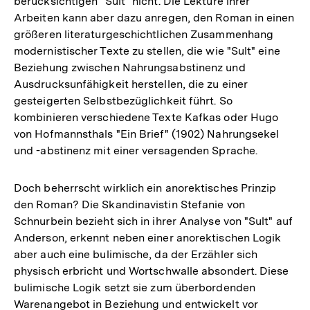
berücksichtigen "Sult" nicht. Die Lektüre ihrer
Auflösung
Arbeiten kann aber dazu anregen, den Roman in einen
der
größeren literaturgeschichtlichen Zusammenhang
Fußnote
modernistischer Texte zu stellen, die wie "Sult" eine
Beziehung zwischen Nahrungsabstinenz und
Ausdrucksunfähigkeit herstellen, die zu einer
gesteigerten Selbstbezüglichkeit führt. So
kombinieren verschiedene Texte Kafkas oder Hugo
von Hofmannsthals "Ein Brief" (1902) Nahrungsekel
und -abstinenz mit einer versagenden Sprache.
Doch beherrscht wirklich ein anorektisches Prinzip
den Roman? Die Skandinavistin Stefanie von
Schnurbein bezieht sich in ihrer Analyse von "Sult" auf
Anderson, erkennt neben einer anorektischen Logik
aber auch eine bulimische, da der Erzähler sich
physisch erbricht und Wortschwalle absondert. Diese
bulimische Logik setzt sie zum überbordenden
Warenangebot in Beziehung und entwickelt vor