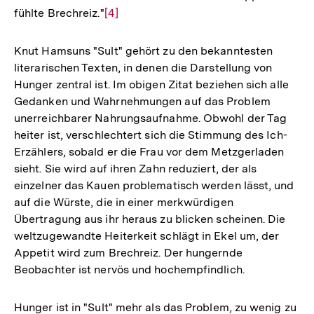
fühlte Brechreiz."
Zur
[4]
Auflösung
der
Knut Hamsuns "Sult" gehört zu den bekanntesten
Fußnote
literarischen Texten, in denen die Darstellung von
Hunger zentral ist. Im obigen Zitat beziehen sich alle
Gedanken und Wahrnehmungen auf das Problem
unerreichbarer Nahrungsaufnahme. Obwohl der Tag
heiter ist, verschlechtert sich die Stimmung des Ich-
Erzählers, sobald er die Frau vor dem Metzgerladen
sieht. Sie wird auf ihren Zahn reduziert, der als
einzelner das Kauen problematisch werden lässt, und
auf die Würste, die in einer merkwürdigen
Übertragung aus ihr heraus zu blicken scheinen. Die
weltzugewandte Heiterkeit schlägt in Ekel um, der
Appetit wird zum Brechreiz. Der hungernde
Beobachter ist nervös und hochempfindlich.
Hunger ist in "Sult" mehr als das Problem, zu wenig zu