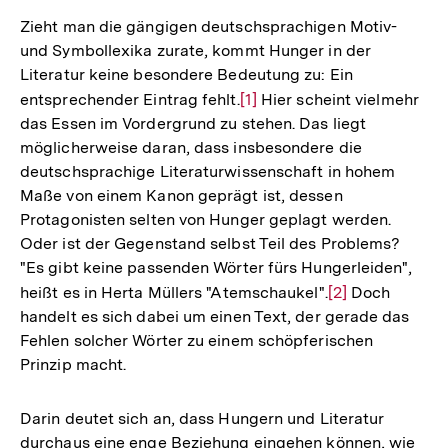
Zieht man die gängigen deutschsprachigen Motiv-
und Symbollexika zurate, kommt Hunger in der
Literatur keine besondere Bedeutung zu: Ein
entsprechender Eintrag fehlt.
Zur
[1]
Hier scheint vielmehr
das Essen im Vordergrund zu stehen. Das liegt
Auflösung
möglicherweise daran, dass insbesondere die
der
deutschsprachige Literaturwissenschaft in hohem
Fußnote
Maße von einem Kanon geprägt ist, dessen
Protagonisten selten von Hunger geplagt werden.
Oder ist der Gegenstand selbst Teil des Problems?
"Es gibt keine passenden Wörter fürs Hungerleiden",
heißt es in Herta Müllers "Atemschaukel".
Zur
[2]
Doch
handelt es sich dabei um einen Text, der gerade das
Auflösung
Fehlen solcher Wörter zu einem schöpferischen
der
Prinzip macht.
Fußnote
Darin deutet sich an, dass Hungern und Literatur
durchaus eine enge Beziehung eingehen können, wie