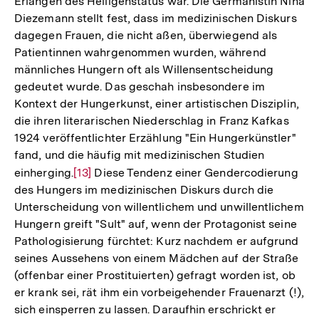
Erlangen des Heiligenstatus war. Die Germanistin Nina
der
Diezemann stellt fest, dass im medizinischen Diskurs
Fußnote
dagegen Frauen, die nicht aßen, überwiegend als
Patientinnen wahrgenommen wurden, während
männliches Hungern oft als Willensentscheidung
gedeutet wurde. Das geschah insbesondere im
Kontext der Hungerkunst, einer artistischen Disziplin,
die ihren literarischen Niederschlag in Franz Kafkas
1924 veröffentlichter Erzählung "Ein Hungerkünstler"
fand, und die häufig mit medizinischen Studien
einherging.
Zur
[13]
Diese Tendenz einer Gendercodierung
des Hungers im medizinischen Diskurs durch die
Auflösung
Unterscheidung von willentlichem und unwillentlichem
der
Hungern greift "Sult" auf, wenn der Protagonist seine
Fußnote
Pathologisierung fürchtet: Kurz nachdem er aufgrund
seines Aussehens von einem Mädchen auf der Straße
(offenbar einer Prostituierten) gefragt worden ist, ob
er krank sei, rät ihm ein vorbeigehender Frauenarzt (!),
sich einsperren zu lassen. Daraufhin erschrickt er