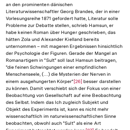
an den prominenten dänischen
Literaturwissenschaftler Georg Brandes, der in einer
Vorlesungsreihe 1871 gefordert hatte, Literatur solle
Probleme zur Debatte stellen, schrieb Hamsun, er
habe keinen Roman über Hunger geschrieben, das
hätten Zola und Alexander Kielland bereits
unternommen – mit mageren Ergebnissen hinsichtlich
der Psychologie der Figuren. Gerade der Mangel an
Romanartigem in "Sult" soll laut Hamsun beitragen,
"die feinen Schwingungen einer empfindlichen
Menschenseele, (…) die Mysterien der Nerven in
einem ausgehungerten Körper"
Zur
[26]
besser darstellen
zu können. Damit verschiebt sich der Fokus von einer
Auflösung
Beobachtung von Gesellschaft auf eine Beobachtung
der
des Selbst. Indem das Ich zugleich Subjekt und
Fußnote
Objekt des Experiments ist, kann es nicht mehr
wissenschaftlich im naturwissenschaftlichen Sinne
beobachten, obwohl auch "Sult" als eine Art
Zum
Seite