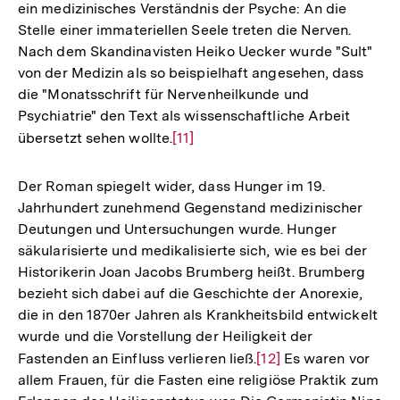
ein medizinisches Verständnis der Psyche: An die
der
Stelle einer immateriellen Seele treten die Nerven.
Fußnote
Nach dem Skandinavisten Heiko Uecker wurde "Sult"
von der Medizin als so beispielhaft angesehen, dass
die "Monatsschrift für Nervenheilkunde und
Psychiatrie" den Text als wissenschaftliche Arbeit
übersetzt sehen wollte.
Zur
[11]
Auflösung
der
Der Roman spiegelt wider, dass Hunger im 19.
Fußnote
Jahrhundert zunehmend Gegenstand medizinischer
Deutungen und Untersuchungen wurde. Hunger
säkularisierte und medikalisierte sich, wie es bei der
Historikerin Joan Jacobs Brumberg heißt. Brumberg
bezieht sich dabei auf die Geschichte der Anorexie,
die in den 1870er Jahren als Krankheitsbild entwickelt
wurde und die Vorstellung der Heiligkeit der
Fastenden an Einfluss verlieren ließ.
Zur
[12]
Es waren vor
allem Frauen, für die Fasten eine religiöse Praktik zum
Auflösung