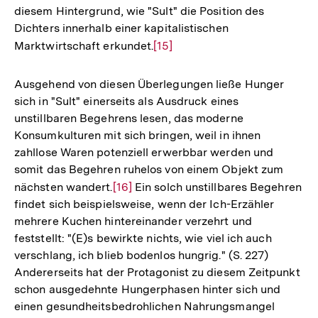
diesem Hintergrund, wie "Sult" die Position des
Dichters innerhalb einer kapitalistischen
Marktwirtschaft erkundet.
Zur
[15]
Auflösung
der
Ausgehend von diesen Überlegungen ließe Hunger
Fußnote
sich in "Sult" einerseits als Ausdruck eines
unstillbaren Begehrens lesen, das moderne
Konsumkulturen mit sich bringen, weil in ihnen
zahllose Waren potenziell erwerbbar werden und
somit das Begehren ruhelos von einem Objekt zum
nächsten wandert.
Zur
[16]
Ein solch unstillbares Begehren
findet sich beispielsweise, wenn der Ich-Erzähler
Auflösung
mehrere Kuchen hintereinander verzehrt und
der
feststellt: "(E)s bewirkte nichts, wie viel ich auch
Fußnote
verschlang, ich blieb bodenlos hungrig." (S. 227)
Andererseits hat der Protagonist zu diesem Zeitpunkt
schon ausgedehnte Hungerphasen hinter sich und
einen gesundheitsbedrohlichen Nahrungsmangel