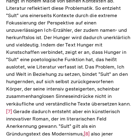
hängt in hohem Maße von seinen Kontexten ab.
Literatur reflektiert diese Problematik. So entzieht
"Sult" uns einerseits Kontexte durch die extreme
Fokussierung der Perspektive auf einen
unzuverlässigen Ich-Erzähler, der zudem namen- und
herkunftslos ist. Der Hunger wird dadurch unerklärlich
und vieldeutig. Indem der Text Hunger mit
Kunstschaffen verbindet, zeigt er an, dass Hunger in
"Sult" eine poetologische Funktion hat, das heißt
auslotet, wie Literatur verfasst ist. Das Problem, Ich
und Welt in Beziehung zu setzen, bindet "Sult" an den
hungernden, auf sich selbst zurückgeworfenen
Körper, der seine intensiv gesteigerten, scheinbar
zusammenhanglosen Sinneseindrücke nicht in
verkäufliche und verständliche Texte übersetzen kann.
Zu
[7]
Gerade dadurch entsteht aber ein künstlerisch
Au
innovativer Roman, der im literarischen Feld
de
Anerkennung gewann. "Sult" gilt als ein
Fu
Gründungstext des Modernismus,
Zur
[8]
also jener