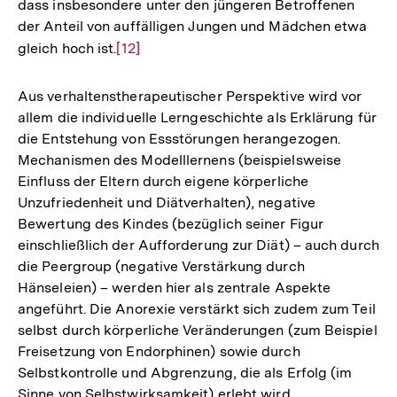
dass insbesondere unter den jüngeren Betroffenen
Auflösung
der Anteil von auffälligen Jungen und Mädchen etwa
der
gleich hoch ist.
Zur
[12]
Fußnote
Auflösung
der
Aus verhaltenstherapeutischer Perspektive wird vor
Fußnote
allem die individuelle Lerngeschichte als Erklärung für
die Entstehung von Essstörungen herangezogen.
Mechanismen des Modelllernens (beispielsweise
Einfluss der Eltern durch eigene körperliche
Unzufriedenheit und Diätverhalten), negative
Bewertung des Kindes (bezüglich seiner Figur
einschließlich der Aufforderung zur Diät) – auch durch
die Peergroup (negative Verstärkung durch
Hänseleien) – werden hier als zentrale Aspekte
angeführt. Die Anorexie verstärkt sich zudem zum Teil
selbst durch körperliche Veränderungen (zum Beispiel
Freisetzung von Endorphinen) sowie durch
Selbstkontrolle und Abgrenzung, die als Erfolg (im
Sinne von Selbstwirksamkeit) erlebt wird.