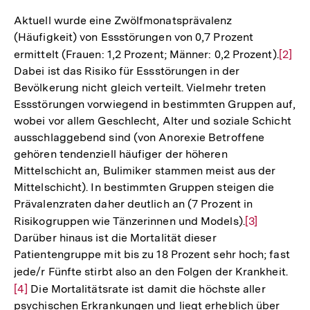
Aktuell wurde eine Zwölfmonatsprävalenz
(Häufigkeit) von Essstörungen von 0,7 Prozent
ermittelt (Frauen: 1,2 Prozent; Männer: 0,2 Prozent).
Zur
[2]
Dabei ist das Risiko für Essstörungen in der
Auflö
Bevölkerung nicht gleich verteilt. Vielmehr treten
der
Essstörungen vorwiegend in bestimmten Gruppen auf,
Fußno
wobei vor allem Geschlecht, Alter und soziale Schicht
ausschlaggebend sind (von Anorexie Betroffene
gehören tendenziell häufiger der höheren
Mittelschicht an, Bulimiker stammen meist aus der
Mittelschicht). In bestimmten Gruppen steigen die
Prävalenzraten daher deutlich an (7 Prozent in
Risikogruppen wie Tänzerinnen und Models).
Zur
[3]
Darüber hinaus ist die Mortalität dieser
Auflösung
Patientengruppe mit bis zu 18 Prozent sehr hoch; fast
der
jede/r Fünfte stirbt also an den Folgen der Krankheit.
Zur
Fußnote
[4]
Die Mortalitätsrate ist damit die höchste aller
Auf
psychischen Erkrankungen und liegt erheblich über
der