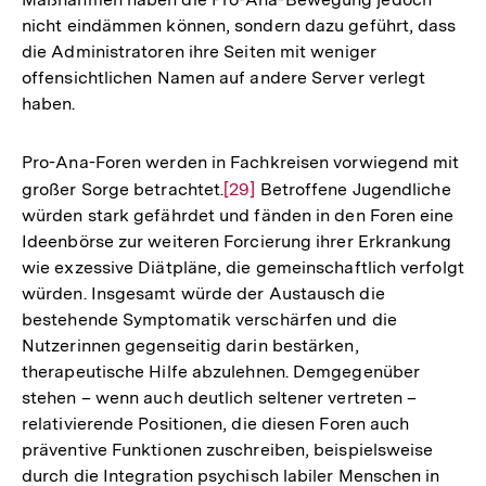
Auflösung
nicht eindämmen können, sondern dazu geführt, dass
der
die Administratoren ihre Seiten mit weniger
Fußnote
offensichtlichen Namen auf andere Server verlegt
haben.
Pro-Ana-Foren werden in Fachkreisen vorwiegend mit
großer Sorge betrachtet.
Zur
[29]
Betroffene Jugendliche
würden stark gefährdet und fänden in den Foren eine
Auflösung
Ideenbörse zur weiteren Forcierung ihrer Erkrankung
der
wie exzessive Diätpläne, die gemeinschaftlich verfolgt
Fußnote
würden. Insgesamt würde der Austausch die
bestehende Symptomatik verschärfen und die
Nutzerinnen gegenseitig darin bestärken,
therapeutische Hilfe abzulehnen. Demgegenüber
stehen – wenn auch deutlich seltener vertreten –
relativierende Positionen, die diesen Foren auch
präventive Funktionen zuschreiben, beispielsweise
durch die Integration psychisch labiler Menschen in