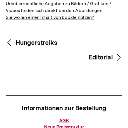
Urheberrechtliche Angaben zu Bildern / Grafiken /
Videos finden sich direkt bei den Abbildungen.
Sie wollen einen Inhalt von bpb.de nutzen?
Inhaltsnavigation
Inhaltsnavigation
Hungerstreiks
Editorial
Informationen zur Bestellung
Informationen
AGB
Zum
zur
Neue Preisstruktur
Seite