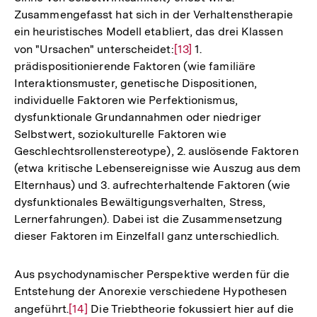
Zusammengefasst hat sich in der Verhaltenstherapie
ein heuristisches Modell etabliert, das drei Klassen
von "Ursachen" unterscheidet:
Zur
[13]
1.
prädispositionierende Faktoren (wie familiäre
Auflösung
Interaktionsmuster, genetische Dispositionen,
der
individuelle Faktoren wie Perfektionismus,
Fußnote
dysfunktionale Grundannahmen oder niedriger
Selbstwert, soziokulturelle Faktoren wie
Geschlechtsrollenstereotype), 2. auslösende Faktoren
(etwa kritische Lebensereignisse wie Auszug aus dem
Elternhaus) und 3. aufrechterhaltende Faktoren (wie
dysfunktionales Bewältigungsverhalten, Stress,
Lernerfahrungen). Dabei ist die Zusammensetzung
dieser Faktoren im Einzelfall ganz unterschiedlich.
Aus psychodynamischer Perspektive werden für die
Entstehung der Anorexie verschiedene Hypothesen
angeführt.
Zur
[14]
Die Triebtheorie fokussiert hier auf die