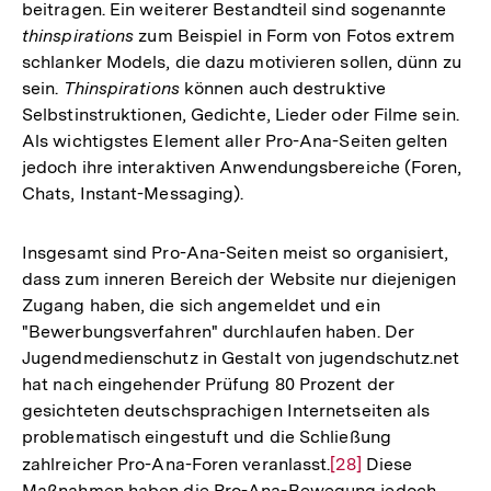
beitragen. Ein weiterer Bestandteil sind sogenannte
thinspirations
zum Beispiel in Form von Fotos extrem
schlanker Models, die dazu motivieren sollen, dünn zu
sein.
Thinspirations
können auch destruktive
Selbstinstruktionen, Gedichte, Lieder oder Filme sein.
Als wichtigstes Element aller Pro-Ana-Seiten gelten
jedoch ihre interaktiven Anwendungsbereiche (Foren,
Chats, Instant-Messaging).
Insgesamt sind Pro-Ana-Seiten meist so organisiert,
dass zum inneren Bereich der Website nur diejenigen
Zugang haben, die sich angemeldet und ein
"Bewerbungsverfahren" durchlaufen haben. Der
Jugendmedienschutz in Gestalt von jugendschutz.net
hat nach eingehender Prüfung 80 Prozent der
gesichteten deutschsprachigen Internetseiten als
problematisch eingestuft und die Schließung
zahlreicher Pro-Ana-Foren veranlasst.
Zur
[28]
Diese
Maßnahmen haben die Pro-Ana-Bewegung jedoch