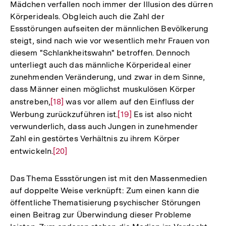
Mädchen verfallen noch immer der Illusion des dürren
Auflösung
Fußno
Körperideals. Obgleich auch die Zahl der
der
Essstörungen aufseiten der männlichen Bevölkerung
Fußnote
steigt, sind nach wie vor wesentlich mehr Frauen von
diesem "Schlankheitswahn" betroffen. Dennoch
unterliegt auch das männliche Körperideal einer
zunehmenden Veränderung, und zwar in dem Sinne,
dass Männer einen möglichst muskulösen Körper
anstreben,
Zur
[18]
was vor allem auf den Einfluss der
Werbung zurückzuführen ist.
Auflösung
Zur
[19]
Es ist also nicht
verwunderlich, dass auch Jungen in zunehmender
der
Auflösung
Zahl ein gestörtes Verhältnis zu ihrem Körper
Fußnote
der
entwickeln.
Zur
[20]
Fußnote
Auflösung
der
Das Thema Essstörungen ist mit den Massenmedien
Fußnote
auf doppelte Weise verknüpft: Zum einen kann die
öffentliche Thematisierung psychischer Störungen
einen Beitrag zur Überwindung dieser Probleme