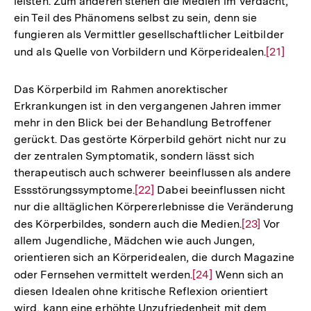
leisten. Zum anderen stehen die Medien im Verdacht,
ein Teil des Phänomens selbst zu sein, denn sie
fungieren als Vermittler gesellschaftlicher Leitbilder
und als Quelle von Vorbildern und Körperidealen.
Zur
[21]
Auflösu
der
Das Körperbild im Rahmen anorektischer
Fußnote
Erkrankungen ist in den vergangenen Jahren immer
mehr in den Blick bei der Behandlung Betroffener
gerückt. Das gestörte Körperbild gehört nicht nur zu
der zentralen Symptomatik, sondern lässt sich
therapeutisch auch schwerer beeinflussen als andere
Essstörungssymptome.
Zur
[22]
Dabei beeinflussen nicht
nur die alltäglichen Körpererlebnisse die Veränderung
Auflösung
des Körperbildes, sondern auch die Medien.
Zur
[23]
Vor
der
allem Jugendliche, Mädchen wie auch Jungen,
Auflösung
Fußnote
orientieren sich an Körperidealen, die durch Magazine
der
oder Fernsehen vermittelt werden.
Zur
[24]
Wenn sich an
Fußnote
diesen Idealen ohne kritische Reflexion orientiert
Auflösung
wird, kann eine erhöhte Unzufriedenheit mit dem
der