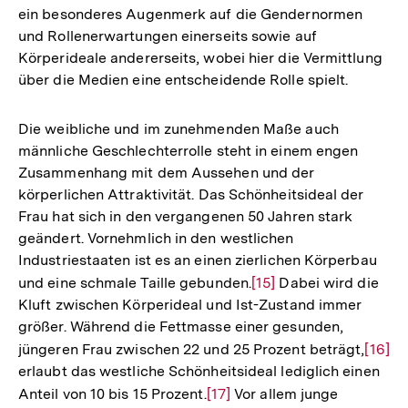
ein besonderes Augenmerk auf die Gendernormen
und Rollenerwartungen einerseits sowie auf
Körperideale andererseits, wobei hier die Vermittlung
über die Medien eine entscheidende Rolle spielt.
Die weibliche und im zunehmenden Maße auch
männliche Geschlechterrolle steht in einem engen
Zusammenhang mit dem Aussehen und der
körperlichen Attraktivität. Das Schönheitsideal der
Frau hat sich in den vergangenen 50 Jahren stark
geändert. Vornehmlich in den westlichen
Industriestaaten ist es an einen zierlichen Körperbau
und eine schmale Taille gebunden.
Zur
[15]
Dabei wird die
Kluft zwischen Körperideal und Ist-Zustand immer
Auflösung
größer. Während die Fettmasse einer gesunden,
der
jüngeren Frau zwischen 22 und 25 Prozent beträgt,
Zur
[16]
Fußnote
erlaubt das westliche Schönheitsideal lediglich einen
Auflö
Anteil von 10 bis 15 Prozent.
Zur
[17]
Vor allem junge
der