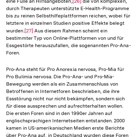
eine Fülle an Hilfsangeboten,
Zur
[26]
die von komplexen,
durch Therapeuten unterstützte E-Health-Programme
Auflösung
bis zu reinen Selbsthilfeplattformen reichen, wobei für
der
letztere in einzelnen Studien positive Effekte belegt
Fußnote
wurden.
Zur
[27]
Aus diesem Rahmen scheint ein
bestimmter Typ von Online-Plattformen von und für
Auflösung
Essgestörte herauszufallen, die sogenannten Pro-Ana-
der
Foren.
Fußnote
Pro-Ana steht für Pro Anorexia nervosa
,
Pro-Mia für
Pro Bulimia nervosa. Die Pro-Ana- und Pro-Mia-
Bewegung werden als ein Zusammenschluss von
Betroffenen in Internetforen beschrieben, die ihre
Essstörung nicht nur nicht bekämpfen, sondern sich
für
diese aussprechen und aufrechterhalten wollen.
Die ersten Foren sind in den 1990er Jahren auf
englischsprachigen Internetseiten entstanden. 2000
kamen in US-amerikanischen Medien erste Berichte
über Pro-Ana auf, in Deutschland wurden diese Foren