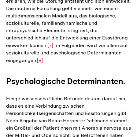
erklären, wie die Störung entsteht und sich entwickelt.
Die moderne Forschung geht vielmehr von einem
multidimensionalen Modell aus, das biologische,
soziokulturelle, familiendynamische und
intrapsychische Elemente integriert, die
unterschiedlich auf die Entwicklung einer Essstörung
einwirken können.
Zur
[7]
Im Folgenden wird vor allem auf
soziokulturelle und psychologische Determinanten
Auflösung
eingegangen.
Zur
[8]
der
Auflösung
Fußnote
der
Psychologische Determinanten.
Fußnote
Einige wissenschaftliche Befunde deuten darauf hin,
dass es eine Verbindung zwischen
Persönlichkeitseigenschaften und Essstörungen gibt.
Nach Angabe von Beate Herpertz-Dahlmann stammt
ein Großteil der Patientinnen mit Anorexia nervosa aus
der Mittel- und Oberschicht; die Betroffenen haben