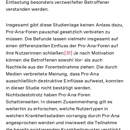
Entlastung besonders verzweifelter Betroffener
verstanden werden.
Insgesamt gibt diese Studienlage keinen Anlass dazu,
Pro-Ana-Foren pauschal gesetzlich verbieten zu
müssen. Die Befunde lassen vielmehr insgesamt auf
einen differenziellen Einfluss der Pro-Ana-Foren auf
ihre Nutzerinnen schließen.
Zur
[31]
Je nach Motivation
können die Betroffenen sowohl Vor- als auch
Auflösung
Nachteile aus der Forenteilnahme ziehen. Die durch
der
Medien verbreitete Meinung, dass Pro-Ana
Fußnote
ausschließlich destruktive Einflüsse aufweist, konnten
in dieser Studie nicht bestätigt werden.
Nichtsdestotrotz haben Pro-Ana-Foren
Schattenseiten. In diesem Zusammenhang gilt es
weiterhin zu erforschen, welche Nutzertypen in
welchen Krankheitsstadien vorrangig durch Pro-Ana
angesprochen werden und inwieweit die Teilnahme
die bereits existierenden Krankheitsmuster verstärkt,