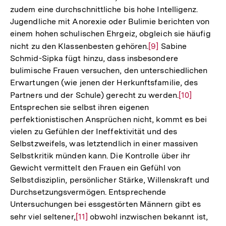
zudem eine durchschnittliche bis hohe Intelligenz.
Jugendliche mit Anorexie oder Bulimie berichten von
einem hohen schulischen Ehrgeiz, obgleich sie häufig
nicht zu den Klassenbesten gehören.
Zur
[9]
Sabine
Schmid-Sipka fügt hinzu, dass insbesondere
Auflösung
bulimische Frauen versuchen, den unterschiedlichen
der
Erwartungen (wie jenen der Herkunftsfamilie, des
Fußnote
Partners und der Schule) gerecht zu werden.
Zur
[10]
Entsprechen sie selbst ihren eigenen
Auflösung
perfektionistischen Ansprüchen nicht, kommt es bei
der
vielen zu Gefühlen der Ineffektivität und des
Fußnote
Selbstzweifels, was letztendlich in einer massiven
Selbstkritik münden kann. Die Kontrolle über ihr
Gewicht vermittelt den Frauen ein Gefühl von
Selbstdisziplin, persönlicher Stärke, Willenskraft und
Durchsetzungsvermögen. Entsprechende
Untersuchungen bei essgestörten Männern gibt es
sehr viel seltener,
Zur
[11]
obwohl inzwischen bekannt ist,