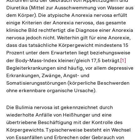
Abführen und der Gebrauch von Appetitzüglern und
Diuretika (Mittel zur Ausschwemmung von Wasser aus
dem Körper). Die atypische Anorexia nervosa erfüllt
einige Kriterien der Anorexia nervosa, das gesamte
klinische Bild rechtfertigt die Diagnose einer Anorexia
nervosa jedoch nicht. Weiterhin gilt für eine Anorexie,
dass das tatsächliche Körpergewicht mindestens 15
Prozent unter dem Erwarteten liegt beziehungsweise
der Body-Mass-Index kleiner/gleich 17,5 beträgt.
Zur
[1]
Begleiterkrankungen sind häufig, vor allem depressive
Auflösu
Erkrankungen, Zwänge, Angst- und
der
Somatisierungsstörungen (körperliche Beschwerden
Fußnote
ohne erkennbare organische Ursache).
Die Bulimia nervosa ist gekennzeichnet durch
wiederholte Anfälle von Heißhunger und eine
übertriebene Beschäftigung mit der Kontrolle des
Körpergewichts. Typischerweise besteht ein Wechsel
von Essanfällen und Erbrechen oder Gebrauch von