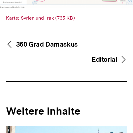
Interner
Karte: Syrien und Irak (735 KB)
Link:
Fussnoten
Inhaltsnavigation
Inhaltsnavigation
360 Grad Damaskus
Editorial
Weitere Inhalte
Inhaltskarousell
Inhaltskarussell