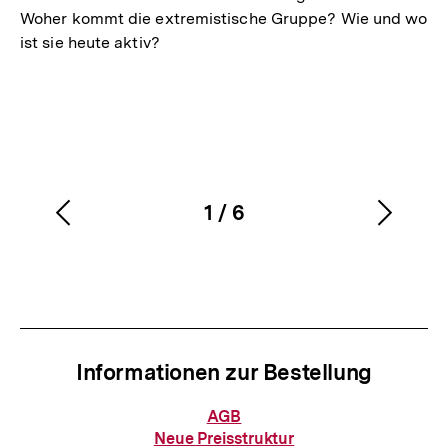
Woher kommt die extremistische Gruppe? Wie und wo
ist sie heute aktiv?
1
/
6
Vorherigen
Nächs
Karussellinhalt
von
Inhalt
Inhalt
anzeigen
anzei
Informationen zur Bestellung
Informationen
AGB
zur
Neue Preisstruktur