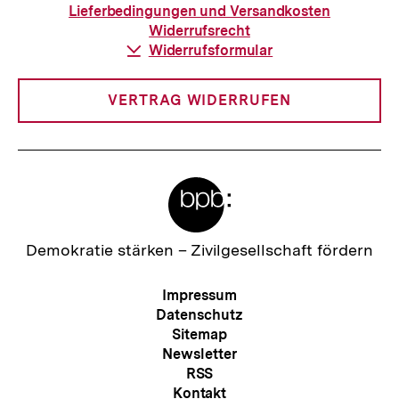
Bestellung
Lieferbedingungen und Versandkosten
Widerrufsrecht
Download-
Widerrufsformular
Link:
VERTRAG WIDERRUFEN
Meta-
Links
Zur
Demokratie stärken –
Zivilgesellschaft fördern
Startseite
der
Meta-
Impressum
bpb
Navigation
Datenschutz
Sitemap
Newsletter
RSS
Kontakt