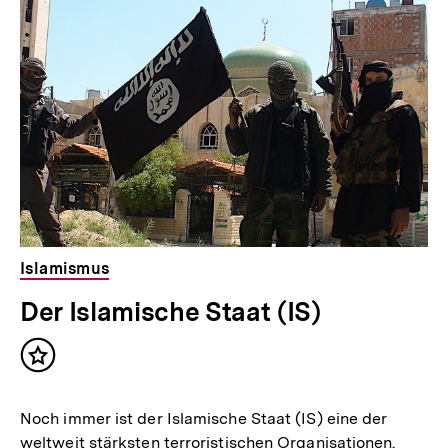
für
überspringen
weitere
Inhalte
Islamismus
Der Islamische Staat (IS)
Inhalt
merken
Noch immer ist der Islamische Staat (IS) eine der
weltweit stärksten terroristischen Organisationen.