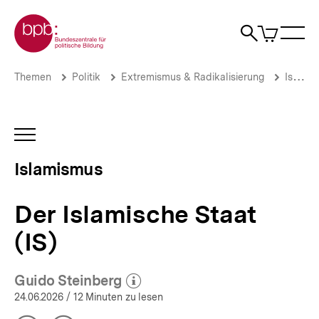
Direkt
Zur Startseite der bpb
zum
0
Artikel
Sho
Seiteninhalt
im
Naviga
Suche
springen
War
öffne
öffnen
öff
Pfadnavigation
Der
Brotkrümelnavigation
Themen
Politik
Extremismus & Radikalisierung
Islamismus
Islamische
Staat
(IS)
|
INHALTSNAVIGATION
Islamismus
ÖFFNEN
|
Islamismus
bpb.de
Der Islamische Staat
(IS)
Guido Steinberg
(Mehr zum Autor)
öffnen
24.06.2026
/ 12 Minuten zu lesen