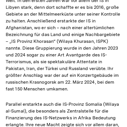
Welt. In den ersten Jahren war vor allem der IS in
Libyen stark, denn dort schaffte er es bis 2016, große
Gebiete an der Mittelmeerküste unter seiner Kontrolle
zu halten. Anschließend erstarkte der IS in
Afghanistan, wo er sich – nach einer altertümlichen
Bezeichnung für das Land und einige Nachbargebiete
– „IS Provinz Khorasan“ (Wilaya Khurasan, ISPK)
nannte. Diese Gruppierung wurde in den Jahren 2023
und 2024 sogar zu einer Art Avantgarde des IS-
Terrorismus, als sie spektakuläre Attentate in
Pakistan, Iran, der Türkei und Russland verübte. Ihr
größter Anschlag war der auf ein Konzertgebäude im
russischen Krasnogorsk am 22. März 2024, bei dem
fast 150 Menschen umkamen.
Parallel erstarkte auch die IS-Provinz Somalia (Wilaya
al-Sumal), die besonders als Zentralstelle für die
Finanzierung des IS-Netzwerks in Afrika Bedeutung
erlangte. Ihre neue Macht zeigte sich vor allem daran,