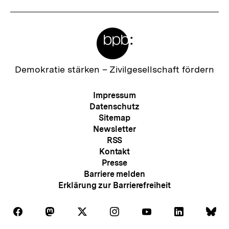
Meta-
Links
Zur
Demokratie stärken –
Zivilgesellschaft fördern
Startseite
der
Meta-
Impressum
bpb
Navigation
Datenschutz
Sitemap
Newsletter
RSS
Kontakt
Presse
Barriere melden
Erklärung zur Barrierefreiheit
Auf
Auf
Auf
Auf
Auf
Auf
Au
Folgen
Folgen
Folgen
Folgen
Folgen
Folgen
Fol
Facebook
Mastodon
X
Instagram
Youtube
LinkedIn
Bl
Sie
Sie
Sie
Sie
Sie
Sie
Sie