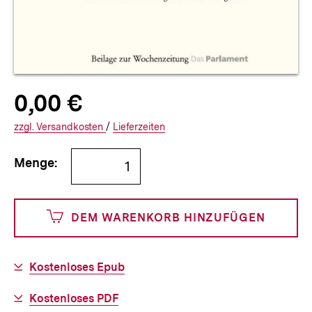
Allgemeine
Produktpreis:
0,00 €
0
zuzüglich
Informationen
€
Versandkosten
Interner
Informationen
zzgl.
zuzüglichen
Versandkosten
/
Interner
Informationen
Lieferzeiten
Link:
zu
Link:
zu
Bestellmenge
und
den
den
Menge:
angeben
0
DEM WARENKORB HINZUFÜGEN
Cents
Download-
Kostenloses Epub
Link:
Download-
Kostenloses PDF