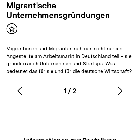
Migrantische
Unternehmensgründungen
Inhalt
merken
Migrantinnen und Migranten nehmen nicht nur als
Angestellte am Arbeitsmarkt in Deutschland teil – sie
gründen auch Unternehmen und Startups. Was
bedeutet das für sie und für die deutsche Wirtschaft?
1
/
2
Vorherigen
Nächs
Karussellinhalt
von
Inhalt
Inhalt
anzeigen
anzei