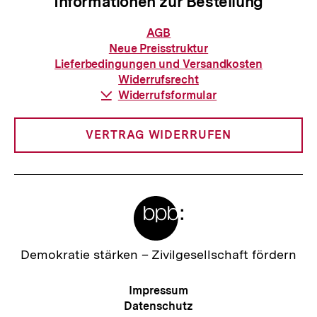
Informationen zur Bestellung
Informationen
AGB
zur
Neue Preisstruktur
Bestellung
Lieferbedingungen und Versandkosten
Widerrufsrecht
Download-
Widerrufsformular
Link:
VERTRAG WIDERRUFEN
Meta-
Links
Zur
Demokratie stärken –
Zivilgesellschaft fördern
Startseite
der
Meta-
Impressum
bpb
Navigation
Datenschutz