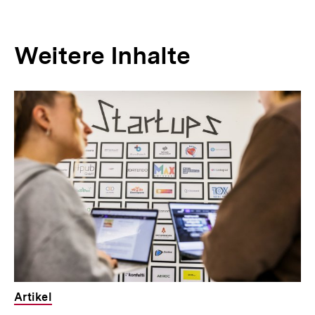
Weitere Inhalte
Inhaltskarousell
Inhaltskarussell
für
überspringen
weitere
Inhalte
Artikel