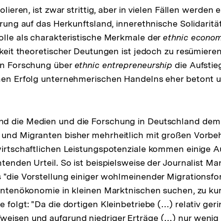
olieren, ist zwar strittig, aber in vielen Fällen werden 
erung auf das Herkunftsland, innerethnische Solidarität
olle als charakteristische Merkmale der
ethnic econo
igkeit theoretischer Deutungen ist jedoch zu resümiere
len Forschung über
ethnic entrepreneurship
die Aufsti
hen Erfolg unternehmerischen Handelns eher betont u
nd die Medien und die Forschung in Deutschland de
 und Migranten bisher mehrheitlich mit großen Vorbe
wirtschaftlichen Leistungspotenziale kommen einige A
htenden Urteil. So ist beispielsweise der Journalist M
 "die Vorstellung einiger wohlmeinender Migrationsfor
rantenökonomie in kleinen Marktnischen suchen, zu kur
 folgt: "Da die dortigen Kleinbetriebe (…) relativ ger
eisen und aufgrund niedriger Erträge (…) nur wenig 