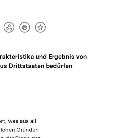
Artikel
Teilen
Inhalt
drucken
Optionen
merken
anzeigen
akteristika und Ergebnis von
us Drittstaaten bedürfen
rt, was aus all
welchen Gründen