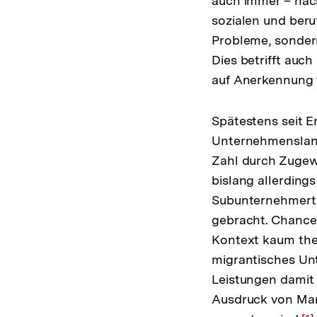
auch immer – nach
sozialen und beru
Probleme, sondern
Dies betrifft auc
auf Anerkennung t
Spätestens seit E
Unternehmensland
Zahl durch Zugew
bislang allerdin
Subunternehmertu
gebracht. Chancen
Kontext kaum them
migrantisches Un
Leistungen damit 
Ausdruck von Marg