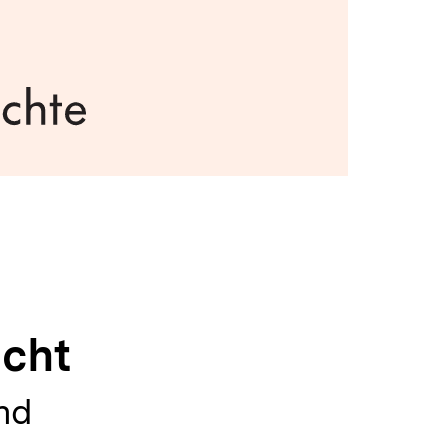
icht
nd