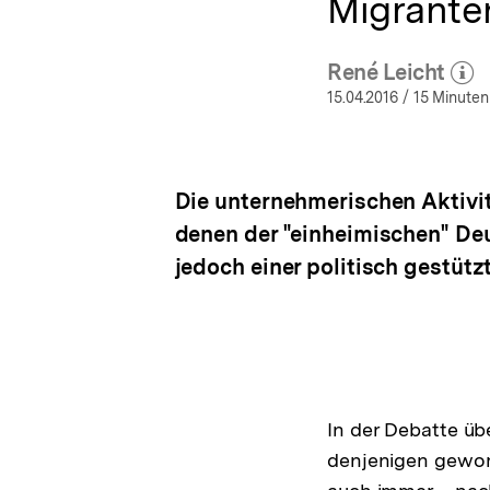
Migrante
René Leicht
(Mehr zu
öffn
15.04.2016
/ 15 Minuten
Die unternehmerischen Aktivi
denen der "einheimischen" Deu
jedoch einer politisch gestüt
In der Debatte üb
denjenigen gewor