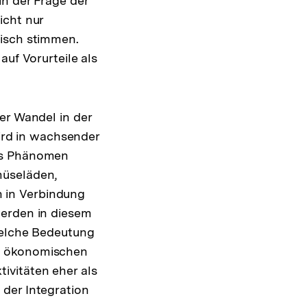
in der Frage der
icht nur
tisch stimmen.
auf Vorurteile als
er Wandel in der
rd in wachsender
ses Phänomen
müseläden,
 in Verbindung
werden in diesem
 welche Bedeutung
he ökonomischen
ivitäten eher als
der Integration