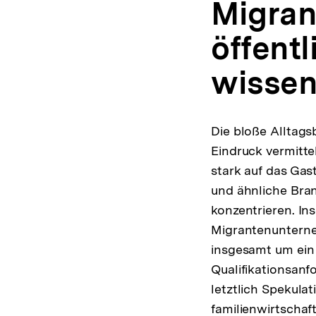
Migran
öffent
wissen
Die bloße Alltag
Eindruck vermitte
stark auf das Gas
und ähnliche Bra
konzentrieren. Ins
Migrantenunterneh
insgesamt um ein
Qualifikationsan
letztlich Spekula
familienwirtschaf