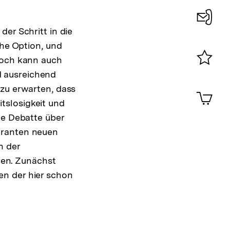
er Schritt in die
Konta
che Option, und
0
Doch kann auch
d ausreichend
Merklist
ansehen
 zu erwarten, dass
0
Artik
im
tslosigkeit und
Shop-
ie Debatte über
Warenko
granten neuen
ansehen
n der
eren. Zunächst
en der hier schon