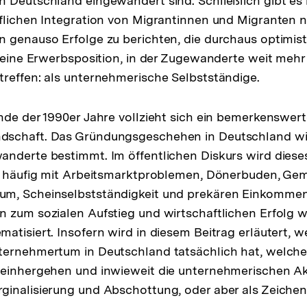
 Deutschland eingewandert sind. Schließlich gibt es 
flichen Integration von Migrantinnen und Migranten n
 genauso Erfolge zu berichten, die durchaus optimis
h eine Erwerbsposition, in der Zugewanderte weit mehr 
reffen: als unternehmerische Selbstständige.
nde der 1990er Jahre vollzieht sich ein bemerkenswert
schaft. Das Gründungsgeschehen in Deutschland wi
anderte bestimmt. Im öffentlichen Diskurs wird die
gs häufig mit Arbeitsmarktproblemen, Dönerbuden, Ge
m, Scheinselbstständigkeit und prekären Einkommen
 zum sozialen Aufstieg und wirtschaftlichen Erfolg 
atisiert. Insofern wird in diesem Beitrag erläutert,
ternehmertum in Deutschland tatsächlich hat, welc
einhergehen und inwieweit die unternehmerischen Akt
inalisierung und Abschottung, oder aber als Zeichen 