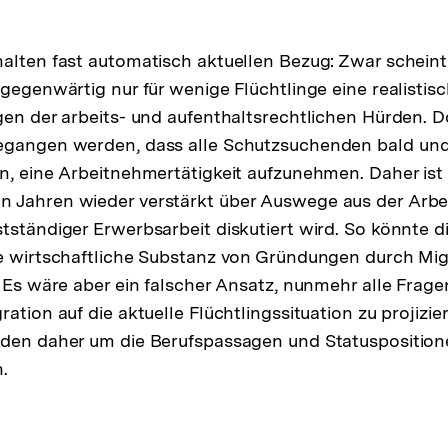
r
flösung
r
alten fast automatisch aktuellen Bezug: Zwar scheint d
ßnote
 gegenwärtig nur für wenige Flüchtlinge eine realistis
gen der arbeits- und aufenthaltsrechtlichen Hürden. 
egangen werden, dass alle Schutzsuchenden bald un
n, eine Arbeitnehmertätigkeit aufzunehmen. Daher ist
 Jahren wieder verstärkt über Auswege aus der Arbei
tständiger Erwerbsarbeit diskutiert wird. So könnte d
ie wirtschaftliche Substanz von Gründungen durch Mi
. Es wäre aber ein falscher Ansatz, nunmehr alle Frage
ation auf die aktuelle Flüchtlingssituation zu projizi
nden daher um die Berufspassagen und Statusposition
.