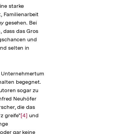
eine starke
, Familienarbeit
my
gesehen. Bei
n, dass das Gros
egschancen und
nd selten in
m Unternehmertum
halten begegnet.
utoren sogar zu
anfred Neuhöfer
scher, die das
z greife"
Zur
[4]
und
inge
Auflösung
oder gar keine
der