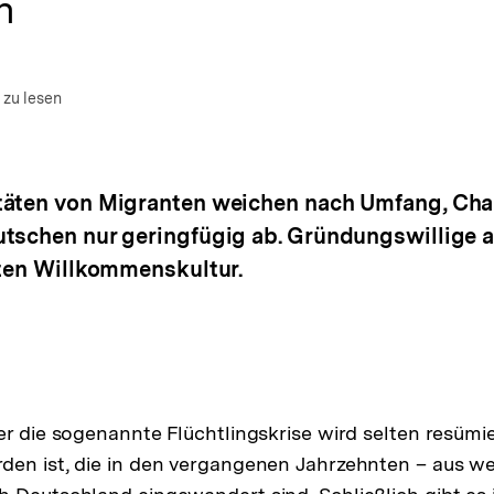
n
m Autor)
en
 zu lesen
täten von Migranten weichen nach Umfang, Char
tschen nur geringfügig ab. Gründungswillige a
zten Willkommenskultur.
er die sogenannte Flüchtlingskrise wird selten resümie
den ist, die in den vergangenen Jahrzehnten – aus 