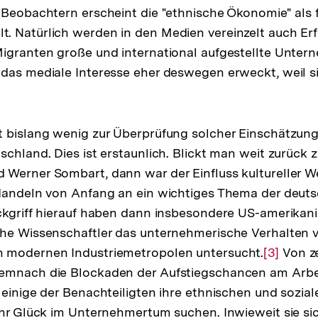
 Beobachtern erscheint die "ethnische Ökonomie" als
. Natürlich werden in den Medien vereinzelt auch Er
igranten große und international aufgestellte Unter
 das mediale Interesse eher deswegen erweckt, weil 
t bislang wenig zur Überprüfung solcher Einschätzun
schland. Dies ist erstaunlich. Blickt man weit zurück
Werner Sombart, dann war der Einfluss kultureller W
Handeln von Anfang an ein wichtiges Thema der deuts
ckgriff hierauf haben dann insbesondere US-amerikani
che Wissenschaftler das unternehmerische Verhalten 
 modernen Industriemetropolen untersucht.
Zur
[3]
Von ze
emnach die Blockaden der Aufstiegschancen am Arbei
Auflösun
 einige der Benachteiligten ihre ethnischen und sozia
der
ihr Glück im Unternehmertum suchen. Inwieweit sie si
Fußnote