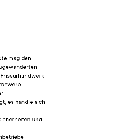
ädte mag den
 Zugewanderten
s Friseurhandwerk
ttbewerb
er
t, es handle sich
sicherheiten und
enbetriebe