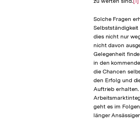
zu werten sind.
Zu
[1]
Au
de
Solche Fragen erh
Fu
Selbstständigkeit
dies nicht nur we
nicht davon ausg
Gelegenheit finde
in den kommenden
die Chancen selbs
den Erfolg und d
Auftrieb erhalten
Arbeitsmarktintegr
geht es im Folge
länger Ansässigen