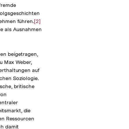
 fremde
folgsgeschichten
nehmen führen.
Zur
[2]
sie als Ausnahmen
Auflösung
der
Fußnote
gen beigetragen,
 zu Max Weber,
erthaltungen auf
chen Soziologie.
sche, britische
von
ntraler
tsmarkt, die
g
len Ressourcen
ch damit