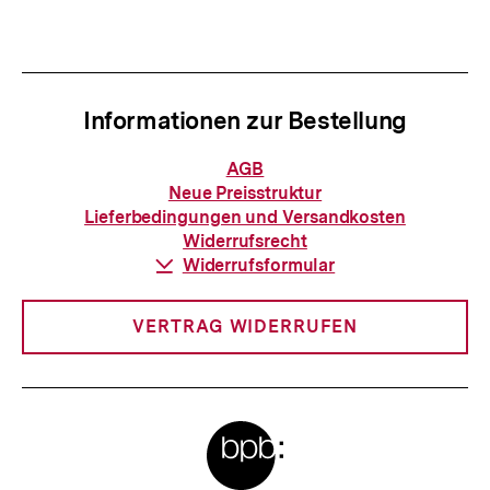
Informationen zur Bestellung
Informationen
AGB
zur
Neue Preisstruktur
Bestellung
Lieferbedingungen und Versandkosten
Widerrufsrecht
Download-
Widerrufsformular
Link:
VERTRAG WIDERRUFEN
Meta-
Links