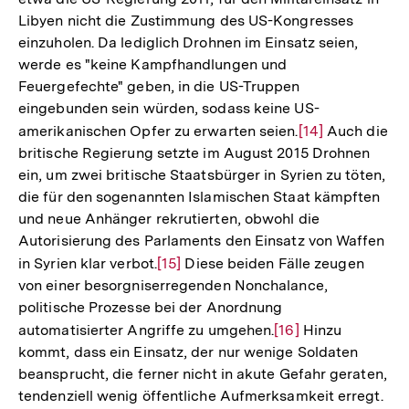
Libyen nicht die Zustimmung des US-Kongresses
einzuholen. Da lediglich Drohnen im Einsatz seien,
werde es "keine Kampfhandlungen und
Feuergefechte" geben, in die US-Truppen
eingebunden sein würden, sodass keine US-
amerikanischen Opfer zu erwarten seien.
Zur
[14]
Auch die
britische Regierung setzte im August 2015 Drohnen
Auflösung
ein, um zwei britische Staatsbürger in Syrien zu töten,
der
die für den sogenannten Islamischen Staat kämpften
Fußnote
und neue Anhänger rekrutierten, obwohl die
Autorisierung des Parlaments den Einsatz von Waffen
in Syrien klar verbot.
Zur
[15]
Diese beiden Fälle zeugen
von einer besorgniserregenden Nonchalance,
Auflösung
politische Prozesse bei der Anordnung
der
automatisierter Angriffe zu umgehen.
Zur
[16]
Hinzu
Fußnote
kommt, dass ein Einsatz, der nur wenige Soldaten
Auflösung
beansprucht, die ferner nicht in akute Gefahr geraten,
der
tendenziell wenig öffentliche Aufmerksamkeit erregt.
Fußnote