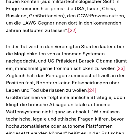
haben könnten (aus militärtechnologischer Sicht in
Frage kommen hier primär die USA, Israel, China,
Russland, Großbritannien), den CCW-Prozess nutzen,
um die LAWS-GegnerInnen dort in den kommenden
Jahren auflaufen zu lassen".
Zur
[22]
Auflösung
der
In der Tat wird in den Vereinigten Staaten lauter über
Fußnote
die Möglichkeiten von autonomen Systemen
nachgedacht, und US-Präsident Barack Obama räumt
ein, manchmal gerne Ironman schicken zu wollen.
Zur
[23]
Zugleich hält das Pentagon zumindest offiziell an der
Auflös
Position fest, Robotern keine Entscheidungen über
der
Leben und Tod überlassen zu wollen.
Zur
[24]
Fußnot
Großbritannien verfolgt eine ähnliche Strategie, doch
Auflösung
klingt die britische Absage an letale autonome
der
Waffensysteme nicht ganz so absolut: "Wir müssen
Fußnote
technische, legale und ethische Fragen klären, bevor
hochautomatisierte oder autonome Plattformen
eingesetzt werden können" heißt es in der Britischen