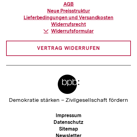
Informationen
AGB
zur
Neue Preisstruktur
Bestellung
Lieferbedingungen und Versandkosten
Widerrufsrecht
Download-
Widerrufsformular
Link:
VERTRAG WIDERRUFEN
Meta-
Links
Zur
Demokratie stärken –
Zivilgesellschaft fördern
Startseite
der
Meta-
Impressum
bpb
Navigation
Datenschutz
Sitemap
Newsletter