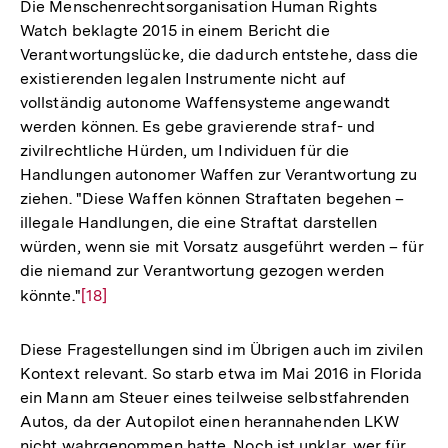
der
Die Menschenrechtsorganisation Human Rights
Fußnote
Watch beklagte 2015 in einem Bericht die
Verantwortungslücke, die dadurch entstehe, dass die
existierenden legalen Instrumente nicht auf
vollständig autonome Waffensysteme angewandt
werden können. Es gebe gravierende straf- und
zivilrechtliche Hürden, um Individuen für die
Handlungen autonomer Waffen zur Verantwortung zu
ziehen. "Diese Waffen können Straftaten begehen –
illegale Handlungen, die eine Straftat darstellen
würden, wenn sie mit Vorsatz ausgeführt werden – für
die niemand zur Verantwortung gezogen werden
könnte."
Zur
[18]
Auflösung
der
Diese Fragestellungen sind im Übrigen auch im zivilen
Fußnote
Kontext relevant. So starb etwa im Mai 2016 in Florida
ein Mann am Steuer eines teilweise selbstfahrenden
Autos, da der Autopilot einen herannahenden LKW
nicht wahrgenommen hatte. Noch ist unklar, wer für