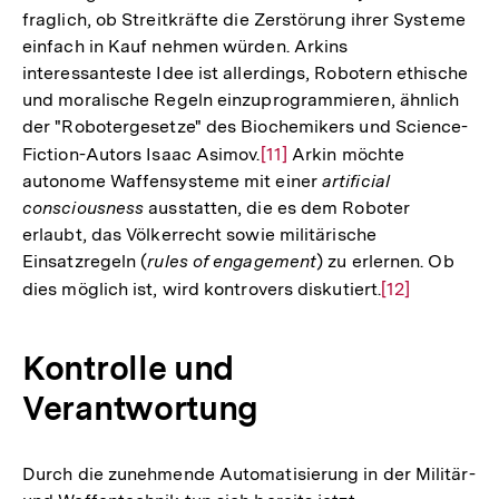
fraglich, ob Streitkräfte die Zerstörung ihrer Systeme
einfach in Kauf nehmen würden. Arkins
interessanteste Idee ist allerdings, Robotern ethische
und moralische Regeln einzuprogrammieren, ähnlich
der "Robotergesetze" des Biochemikers und Science-
Fiction-Autors Isaac Asimov.
Zur
[11]
Arkin möchte
autonome Waffensysteme mit einer
artificial
Auflösung
consciousness
ausstatten, die es dem Roboter
der
erlaubt, das Völkerrecht sowie militärische
Fußnote
Einsatzregeln (
rules of engagement
) zu erlernen. Ob
dies möglich ist, wird kontrovers diskutiert.
Zur
[12]
Auflösung
der
Kontrolle und
Fußnote
Verantwortung
Durch die zunehmende Automatisierung in der Militär-