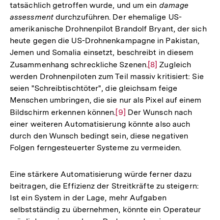
tatsächlich getroffen wurde, und um ein
damage
assessment
durchzuführen. Der ehemalige US-
amerikanische Drohnenpilot Brandolf Bryant, der sich
heute gegen die US-Drohnenkampagne in Pakistan,
Jemen und Somalia einsetzt, beschreibt in diesem
Zusammenhang schreckliche Szenen.
Zur
[8]
Zugleich
werden Drohnenpiloten zum Teil massiv kritisiert: Sie
Auflösung
seien "Schreibtischtöter", die gleichsam feige
der
Menschen umbringen, die sie nur als Pixel auf einem
Fußnote
Bildschirm erkennen können.
Zur
[9]
Der Wunsch nach
einer weiteren Automatisierung könnte also auch
Auflösung
durch den Wunsch bedingt sein, diese negativen
der
Folgen ferngesteuerter Systeme zu vermeiden.
Fußnote
Eine stärkere Automatisierung würde ferner dazu
beitragen, die Effizienz der Streitkräfte zu steigern:
Ist ein System in der Lage, mehr Aufgaben
selbstständig zu übernehmen, könnte ein Operateur