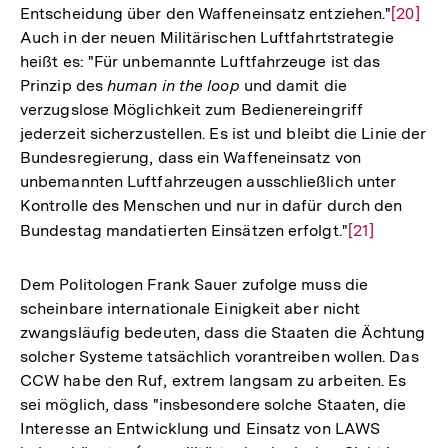
Entscheidung über den Waffeneinsatz entziehen."
Zur
[20]
Auch in der neuen Militärischen Luftfahrtstrategie
Auflös
heißt es: "Für unbemannte Luftfahrzeuge ist das
der
Prinzip des
human in the loop
und damit die
Fußnot
verzugslose Möglichkeit zum Bedienereingriff
jederzeit sicherzustellen. Es ist und bleibt die Linie der
Bundesregierung, dass ein Waffeneinsatz von
unbemannten Luftfahrzeugen ausschließlich unter
Kontrolle des Menschen und nur in dafür durch den
Bundestag mandatierten Einsätzen erfolgt."
Zur
[21]
Auflösung
der
Dem Politologen Frank Sauer zufolge muss die
Fußnote
scheinbare internationale Einigkeit aber nicht
zwangsläufig bedeuten, dass die Staaten die Ächtung
solcher Systeme tatsächlich vorantreiben wollen. Das
CCW habe den Ruf, extrem langsam zu arbeiten. Es
sei möglich, dass "insbesondere solche Staaten, die
Interesse an Entwicklung und Einsatz von LAWS