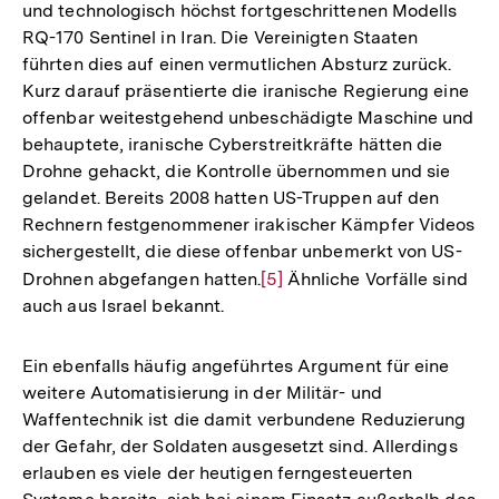
und technologisch höchst fortgeschrittenen Modells
RQ-170 Sentinel in Iran. Die Vereinigten Staaten
führten dies auf einen vermutlichen Absturz zurück.
Kurz darauf präsentierte die iranische Regierung eine
offenbar weitestgehend unbeschädigte Maschine und
behauptete, iranische Cyberstreitkräfte hätten die
Drohne gehackt, die Kontrolle übernommen und sie
gelandet. Bereits 2008 hatten US-Truppen auf den
Rechnern festgenommener irakischer Kämpfer Videos
sichergestellt, die diese offenbar unbemerkt von US-
Drohnen abgefangen hatten.
Zur
[5]
Ähnliche Vorfälle sind
auch aus Israel bekannt.
Auflösung
der
Fußnote
Ein ebenfalls häufig angeführtes Argument für eine
weitere Automatisierung in der Militär- und
Waffentechnik ist die damit verbundene Reduzierung
der Gefahr, der Soldaten ausgesetzt sind. Allerdings
erlauben es viele der heutigen ferngesteuerten