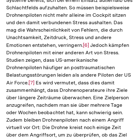
Systeme bereits, sich bei einem Einsatz außerhalb des
Schlachtfelds aufzuhalten. So müssen beispielsweise
Drohnenpiloten nicht mehr alleine im Cockpit sitzen
und den damit verbundenen Stress aushalten. Das
mag die Wahrscheinlichkeit von Fehlern, die durch
Unachtsamkeit, Zeitdruck, Stress und andere
Emotionen entstehen, verringern.
Zur
[6]
Jedoch kämpfen
Drohnenpiloten mit einer anderen Art von Stress.
Auflösung
Studien zeigen, dass US-amerikanische
der
Drohnenpiloten häufiger an posttraumatischen
Fußnote
Belastungsstörungen leiden als andere Piloten der US
Air Force.
Zur
[7]
Es wird vermutet, dass dies damit
zusammenhängt, dass Drohnenoperateure ihre Ziele
Auflösung
über längere Zeiträume überwachen. Eine Zielperson
der
anzugreifen, nachdem man sie über mehrere Tage
Fußnote
oder Wochen beobachtet hat, kann schwierig sein.
Zudem bleiben Drohnenpiloten nach einem Angriff
virtuell vor Ort: Die Drohne kreist noch einige Zeit
über dem Angriffsort, um zu überprüfen, ob das Ziel