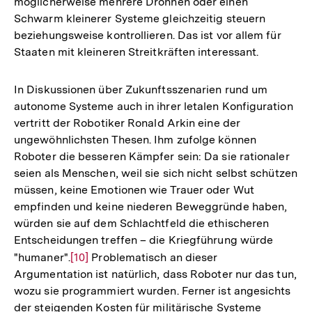
möglicherweise mehrere Drohnen oder einen
Schwarm kleinerer Systeme gleichzeitig steuern
beziehungsweise kontrollieren. Das ist vor allem für
Staaten mit kleineren Streitkräften interessant.
In Diskussionen über Zukunftsszenarien rund um
autonome Systeme auch in ihrer letalen Konfiguration
vertritt der Robotiker Ronald Arkin eine der
ungewöhnlichsten Thesen. Ihm zufolge können
Roboter die besseren Kämpfer sein: Da sie rationaler
seien als Menschen, weil sie sich nicht selbst schützen
müssen, keine Emotionen wie Trauer oder Wut
empfinden und keine niederen Beweggründe haben,
würden sie auf dem Schlachtfeld die ethischeren
Entscheidungen treffen – die Kriegführung würde
"humaner".
Zur
[10]
Problematisch an dieser
Argumentation ist natürlich, dass Roboter nur das tun,
Auflösung
wozu sie programmiert wurden. Ferner ist angesichts
der
der steigenden Kosten für militärische Systeme
Fußnote