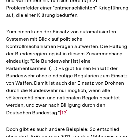
und Waffentechnik tun sich bereits jetzt
Problemfelder einer "entmenschlichten" Kriegführung
auf, die einer Klärung bedürfen.
Zum einen kann der Einsatz von automatisierten
Systemen mit Blick auf politische
Kontrollmechanismen Fragen aufwerfen. Die Haltung
der Bundesregierung ist in diesem Zusammenhang
eindeutig: "Die Bundeswehr [ist] eine
Parlamentsarmee. (…) Es gibt keinen Einsatz der
Bundeswehr ohne eindeutige Regularien zum Einsatz
von Waffen. Damit ist auch der Einsatz von Drohnen
durch die Bundeswehr nur möglich, wenn alle
völkerrechtlichen und nationalen Regeln beachtet
werden, und zwar nach Billigung durch den
Deutschen Bundestag."
Zur
[13]
Auflösung
der
Doch gibt es auch andere Beispiele: So entschied
Fußnote
etwa die US-Regierung 2011, für den Militäreinsatz in