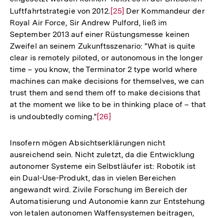
Luftfahrtstrategie von 2012.
Zur
[25]
Der Kommandeur der
Royal Air Force, Sir Andrew Pulford, ließ im
Auflösung
September 2013 auf einer Rüstungsmesse keinen
der
Zweifel an seinem Zukunftsszenario: "What is quite
Fußnote
clear is remotely piloted, or autonomous in the longer
time – you know, the Terminator 2 type world where
machines can make decisions for themselves, we can
trust them and send them off to make decisions that
at the moment we like to be in thinking place of – that
is undoubtedly coming."
Zur
[26]
Auflösung
der
Insofern mögen Absichtserklärungen nicht
Fußnote
ausreichend sein. Nicht zuletzt, da die Entwicklung
autonomer Systeme ein Selbstläufer ist: Robotik ist
ein Dual-Use-Produkt, das in vielen Bereichen
angewandt wird. Zivile Forschung im Bereich der
Automatisierung und Autonomie kann zur Entstehung
von letalen autonomen Waffensystemen beitragen,