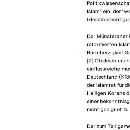
Politikwissenschaf
Islam" ein, der "w
Gleichberechtigu
Der Münsteraner 
reformierten Isla
Barmherzigkeit Got
[2]
Obgleich er e
einflussreiche mu
Deutschland (KRM)
der Islamrat für 
Heiligen Korans d
einer bekenntnis
nicht geeignet zu 
Der zum Teil gem