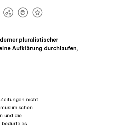
Artikel
Teilen
Inhalt
drucken
Optionen
merken
anzeigen
erner pluralistischer
eine Aufklärung durchlaufen,
 Zeitungen nicht
 muslimischen
en und die
 bedürfe es