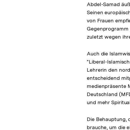
Abdel-Samad äußer
Seinen europäisch
von Frauen empfie
Gegenprogramm zu 
zuletzt wegen ihr
Auch die Islamwi
"Liberal-Islamisc
Lehrerin den nor
entscheidend mitg
medienpräsente M
Deutschland (MFD
und mehr Spiritual
Die Behauptung, d
brauche, um die 