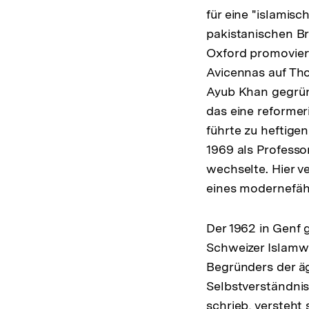
für eine "islamis
pakistanischen Br
Oxford promovier
Avicennas auf Th
Ayub Khan gegründ
das eine reformer
führte zu heftige
1969 als Professo
wechselte. Hier ve
eines modernefäh
Der 1962 in Genf 
Schweizer Islamwi
Begründers der äg
Selbstverständnis
schrieb, versteht