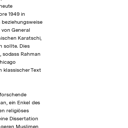
 heute
ore 1949 in
s beziehungsweise
s von General
nischen Karatschi,
 sollte. Dies
am, sodass Rahman
Chicago
n klassischer Text
 forschende
an, ein Enkel des
n religiöses
ine Dissertation
jüngeren Muslimen