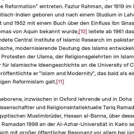
che Reformation" eintreten. Fazlur Rahman, der 1919 im
itisch-Indien geboren und nach einem Studium in Lah
t und 1952 mit einem Buch über den Einfluss Ibn Sina
omas von Aquin bekannt wurde,
Zur
[10]
leitete ab 1961 da
ete Central Institute of Islamic Research im pakista
Auflösung
ische, modernisierende Deutung des Islams entwickeln
der
n Protesten der Ulama, der Religionsgelehrten im Isl
Fußnote
r für Islamische Ideengeschichte an die University of 
röffentlichte er "Islam and Modernity", das bald als ei
igen Reformislam galt.
Zur
[11]
Auflösung
der
geborene, inzwischen in Oxford lehrende und in Doha
Fußnote
ssenschaftler und Religionsintellektuelle Tariq Ramad
yptischen Muslimbrüder, Hassan al-Banna, über desse
 Ramadan 1998 an der Al-Azhar-Universität in Kairo se
 sich mit großer öffentlicher Resonanz vor allem bei 