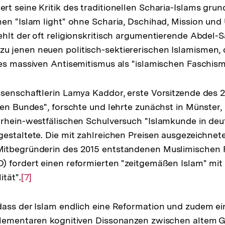
Fußnote
t seine Kritik des traditionellen Scharia-Islams grund
Auflösung
en "Islam light" ohne Scharia, Dschihad, Mission un
der
hlt der oft religionskritisch argumentierende Abdel-
Fußnote
jenen neuen politisch-sektiererischen Islamismen, d
es massiven Antisemitismus als "islamischen Faschis
ssenschaftlerin Lamya Kaddor, erste Vorsitzende des
hen Bundes", forschte und lehrte zunächst in Münster, 
drhein-westfälischen Schulversuch "Islamkunde in deu
estaltete. Die mit zahlreichen Preisen ausgezeichnet
itbegründerin des 2015 entstandenen Muslimischen
) fordert einen reformierten "zeitgemäßen Islam" mi
ität".
Zur
[7]
Auflösung
der
ass der Islam endlich eine Reformation und zudem ei
Fußnote
elementaren kognitiven Dissonanzen zwischen altem 