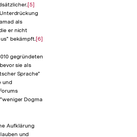
sätzlicher.
Zur
[5]
d Unterdrückung
Auflösung
Samad als
der
ie er nicht
Fußnote
mus" bekämpft.
Zur
[6]
Auflösung
der
 2010 gegründeten
Fußnote
bevor sie als
tscher Sprache"
e und
 Forums
t "weniger Dogma
ne Aufklärung
Glauben und