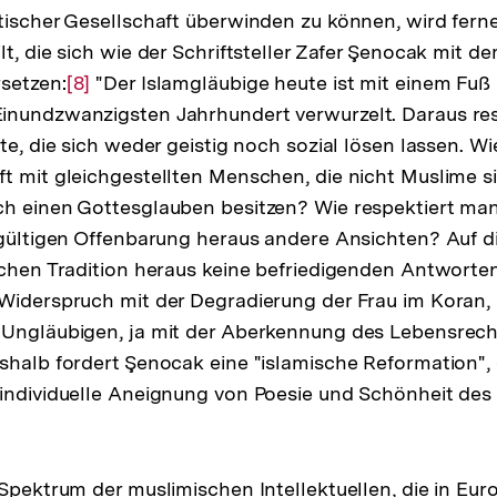
tischer Gesellschaft überwinden zu können, wird fer
t, die sich wie der Schriftsteller Zafer Şenocak mit d
setzen:
Zur
[8]
"Der Islamgläubige heute ist mit einem Fuß 
inundzwanzigsten Jahrhundert verwurzelt. Daraus res
Auflösung
te, die sich weder geistig noch sozial lösen lassen. Wi
der
t mit gleichgestellten Menschen, die nicht Muslime si
Fußnote
h einen Gottesglauben besitzen? Wie respektiert man
 gültigen Offenbarung heraus andere Ansichten? Auf d
schen Tradition heraus keine befriedigenden Antworten
Widerspruch mit der Degradierung der Frau im Koran, 
 Ungläubigen, ja mit der Aberkennung des Lebensrech
halb fordert Şenocak eine "islamische Reformation", 
individuelle Aneignung von Poesie und Schönheit des
sung
te
 Spektrum der muslimischen Intellektuellen, die in E