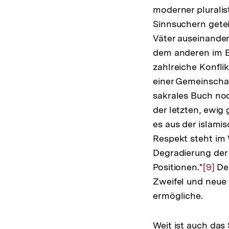
moderner pluralis
Sinnsuchern geteil
Väter auseinander
dem anderen im E
zahlreiche Konflik
einer Gemeinschaf
sakrales Buch noc
der letzten, ewig
es aus der islami
Respekt steht im 
Degradierung der
Positionen."
Zur
[9]
Des
Zweifel und neue 
Auflö
ermögliche.
der
Fußno
Weit ist auch das