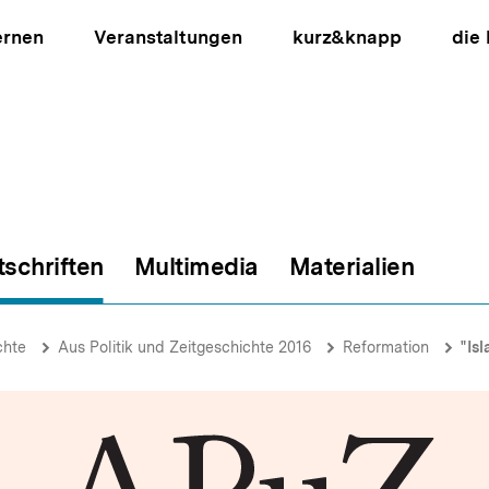
ernen
Veranstaltungen
kurz&knapp
die
tschriften
Multimedia
Materialien
ion
chte
Aus Politik und Zeitgeschichte 2016
Reformation
"Isl