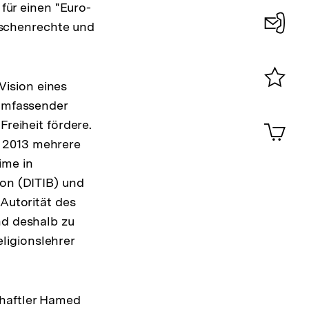
 für einen "Euro-
enschenrechte und
Konta
0
ision eines
Merklist
lumfassender
ansehen
0
Artik
Freiheit fördere.
Zur
im
 2013 mehrere
Auflösung
Shop-
ime in
der
Warenko
ansehen
ion (DITIB) und
Fußnote
 Autorität des
nd deshalb zu
ligionslehrer
chaftler Hamed