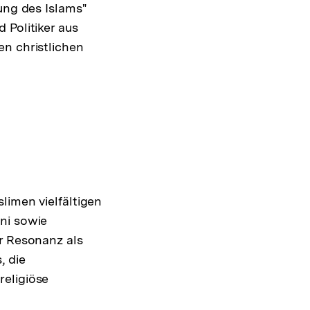
ung des Islams"
 Politiker aus
en christlichen
limen vielfältigen
ni sowie
er Resonanz als
, die
religiöse