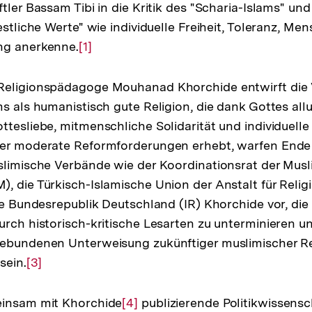
tler Bassam Tibi in die Kritik des "Scharia-Islams" und
estliche Werte" wie individuelle Freiheit, Toleranz, M
ng anerkenne.
Zur
[1]
Auflösung
der
Religionspädagoge Mouhanad Khorchide entwirft die V
Fußnote
ms als humanistisch gute Religion, die dank Gottes al
tesliebe, mitmenschliche Solidarität und individuelle 
her moderate Reformforderungen erhebt, warfen Ende
slimische Verbände wie der Koordinationsrat der Musl
, die Türkisch-Islamische Union der Anstalt für Relig
die Bundesrepublik Deutschland (IR) Khorchide vor, die
urch historisch-kritische Lesarten zu unterminieren u
gebundenen Unterweisung zukünftiger muslimischer Re
sein.
Zur
[3]
Auflösung
der
einsam mit Khorchide
Zur
[4]
publizierende Politikwissens