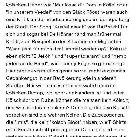
kölschen Lieder wie "Mer losse d’r Dom in Kölle" oder
"In unserem Veedel" von den Bläck Fööss waren auch
eine Kritik an der Stadtsanierung und an der Spaltung
der Stadt. Der Song "Kristallnaach" von BAP steht für
sich und sogar bei De Höhner fand man früher mal
Kritik, zum Beispiel an der Situation der Migranten:
"Wann jeiht für mich der Himmel wieder op?" Köln ist
eben nicht "E Jeföhl" und "super tolerant" und "nemp
jeden an de Hand", wie Tommy Engel so gerne singt.
Hier gibt es vermutlich genauso viel rechtsextremes
Gedankengut in der Bevölkerung wie in anderen
Städten. Nur will man es oft nicht wahrhaben im
kölschen Biotop, wo jeder Jeck anders ist und jeder
Kölsch spricht. Dabei können die meisten kein Kölsch,
und was ist daran schlimm? Denn die, die kein Kölsch
sprechen sind die wahren Kölner. Die Zugezogenen,
die "Imis", die kein "kölsch Bloot" haben, wie T-Shirts
es in Frakturschrift propagieren. Denn die sind nicht
einfach nach ihrer Geburt hier hängen geblieben, die