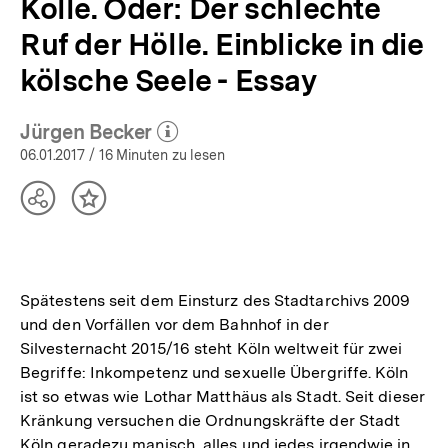
Kölle. Oder: Der schlechte
Ruf der Hölle. Einblicke in die
kölsche Seele - Essay
Jürgen Becker
(Mehr zum Autor)
öffnen
06.01.2017
/ 16 Minuten zu lesen
Teilen
Inhalt
Optionen
merken
anzeigen
Spätestens seit dem Einsturz des Stadtarchivs 2009
und den Vorfällen vor dem Bahnhof in der
Silvesternacht 2015/16 steht Köln weltweit für zwei
Begriffe: Inkompetenz und sexuelle Übergriffe. Köln
ist so etwas wie Lothar Matthäus als Stadt. Seit dieser
Kränkung versuchen die Ordnungskräfte der Stadt
Köln geradezu manisch, alles und jedes irgendwie in