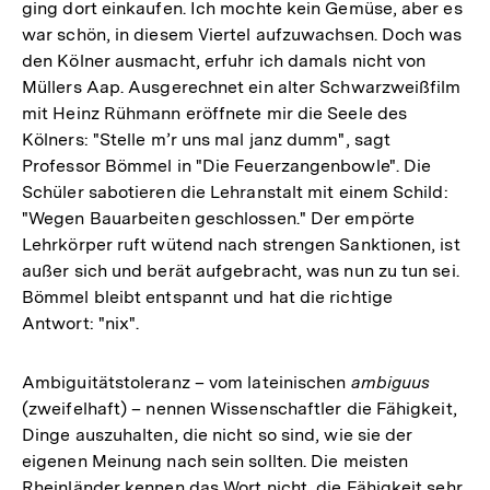
ging dort einkaufen. Ich mochte kein Gemüse, aber es
war schön, in diesem Viertel aufzuwachsen. Doch was
den Kölner ausmacht, erfuhr ich damals nicht von
Müllers Aap. Ausgerechnet ein alter Schwarzweißfilm
mit Heinz Rühmann eröffnete mir die Seele des
Kölners: "Stelle m’r uns mal janz dumm", sagt
Professor Bömmel in "Die Feuerzangenbowle". Die
Schüler sabotieren die Lehranstalt mit einem Schild:
"Wegen Bauarbeiten geschlossen." Der empörte
Lehrkörper ruft wütend nach strengen Sanktionen, ist
außer sich und berät aufgebracht, was nun zu tun sei.
Bömmel bleibt entspannt und hat die richtige
Antwort: "nix".
Ambiguitätstoleranz – vom lateinischen
ambiguus
(zweifelhaft) – nennen Wissenschaftler die Fähigkeit,
Dinge auszuhalten, die nicht so sind, wie sie der
eigenen Meinung nach sein sollten. Die meisten
Rheinländer kennen das Wort nicht, die Fähigkeit sehr