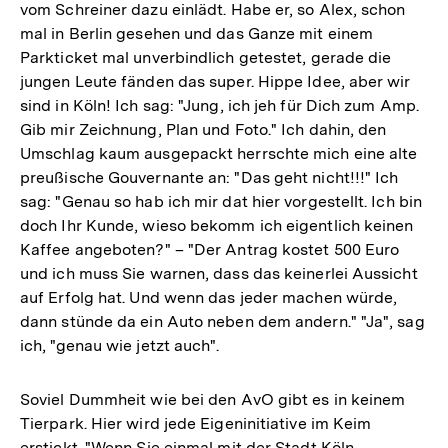
vom Schreiner dazu einlädt. Habe er, so Alex, schon
mal in Berlin gesehen und das Ganze mit einem
Parkticket mal unverbindlich getestet, gerade die
jungen Leute fänden das super. Hippe Idee, aber wir
sind in Köln! Ich sag: "Jung, ich jeh für Dich zum Amp.
Gib mir Zeichnung, Plan und Foto." Ich dahin, den
Umschlag kaum ausgepackt herrschte mich eine alte
preußische Gouvernante an: "Das geht nicht!!!" Ich
sag: "Genau so hab ich mir dat hier vorgestellt. Ich bin
doch Ihr Kunde, wieso bekomm ich eigentlich keinen
Kaffee angeboten?" – "Der Antrag kostet 500 Euro
und ich muss Sie warnen, dass das keinerlei Aussicht
auf Erfolg hat. Und wenn das jeder machen würde,
dann stünde da ein Auto neben dem andern." "Ja", sag
ich, "genau wie jetzt auch".
Soviel Dummheit wie bei den AvO gibt es in keinem
Tierpark. Hier wird jede Eigeninitiative im Keim
erstickt. "Wenn Sie einmal mit der Stadt Köln