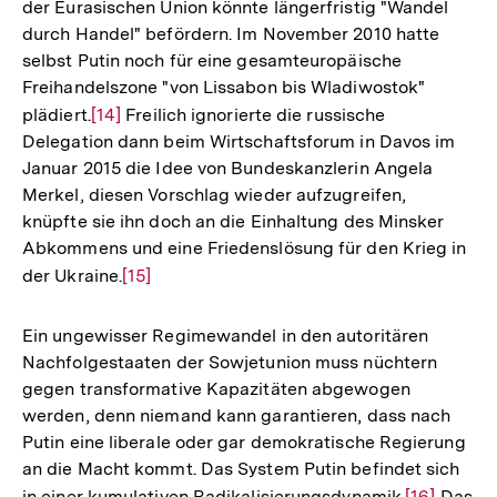
der Eurasischen Union könnte längerfristig "Wandel
durch Handel" befördern. Im November 2010 hatte
selbst Putin noch für eine gesamteuropäische
Freihandelszone "von Lissabon bis Wladiwostok"
plädiert.
Zur
[14]
Freilich ignorierte die russische
Delegation dann beim Wirtschaftsforum in Davos im
Auflösung
Januar 2015 die Idee von Bundeskanzlerin Angela
der
Merkel, diesen Vorschlag wieder aufzugreifen,
Fußnote
knüpfte sie ihn doch an die Einhaltung des Minsker
Abkommens und eine Friedenslösung für den Krieg in
der Ukraine.
Zur
[15]
Auflösung
der
Ein ungewisser Regimewandel in den autoritären
Fußnote
Nachfolgestaaten der Sowjetunion muss nüchtern
gegen transformative Kapazitäten abgewogen
werden, denn niemand kann garantieren, dass nach
Putin eine liberale oder gar demokratische Regierung
an die Macht kommt. Das System Putin befindet sich
in einer kumulativen Radikalisierungsdynamik.
Zur
[16]
Das