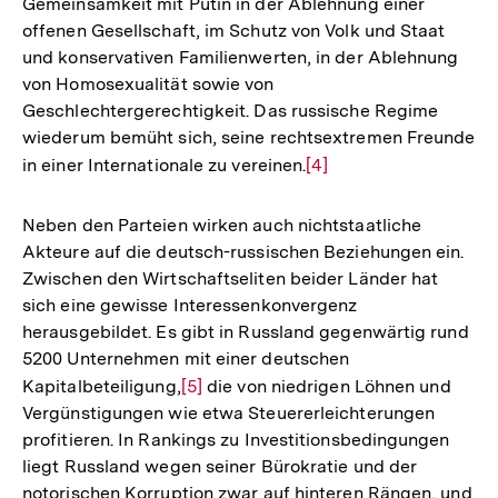
Gemeinsamkeit mit Putin in der Ablehnung einer
der
offenen Gesellschaft, im Schutz von Volk und Staat
Fußnote
und konservativen Familienwerten, in der Ablehnung
von Homosexualität sowie von
Geschlechtergerechtigkeit. Das russische Regime
wiederum bemüht sich, seine rechtsextremen Freunde
in einer Internationale zu vereinen.
Zur
[4]
Auflösung
der
Neben den Parteien wirken auch nichtstaatliche
Fußnote
Akteure auf die deutsch-russischen Beziehungen ein.
Zwischen den Wirtschaftseliten beider Länder hat
sich eine gewisse Interessenkonvergenz
herausgebildet. Es gibt in Russland gegenwärtig rund
5200 Unternehmen mit einer deutschen
Kapitalbeteiligung,
Zur
[5]
die von niedrigen Löhnen und
Vergünstigungen wie etwa Steuererleichterungen
Auflösung
profitieren. In Rankings zu Investitionsbedingungen
der
liegt Russland wegen seiner Bürokratie und der
Fußnote
notorischen Korruption zwar auf hinteren Rängen, und