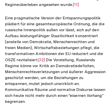
Regimeüberleben angesehen wurde.
Zur
[11]
Auflösung
der
Eine pragmatische Version der Entspannungspolitik
Fußnote
plädiert für eine gesamteuropäische Ordnung, die die
russische Innenpolitik außen vor lässt, sich auf den
Aufbau leistungsfähiger Staatlichkeit konzentriert
(anstelle von Demokratie, Menschenrechten und
freien Medien), Wirtschaftsbeziehungen pflegt, die
transformativen Ambitionen der EU reduziert und die
OSZE revitalisiert.
Zur
[12]
Die Vorstellung, Russlands
Regime könne vor Kritik an Demokratiedefiziten,
Auflösung
Menschenrechtsverletzungen und äußerer Aggression
der
geschützt werden, um die Beziehungen zu
Fußnote
entspannen, mutet jedoch unwirklich an.
Kommunikative Räume und normative Diskurse lassen
sich heute nicht mehr durch einen "eisernen Vorhang"
begrenzen.