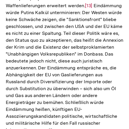
Waffenlieferungen erweitert werden.
Zur
[13]
Eindämmung
würde Putins Kalkül unterminieren: Der Westen würde
Auflösung
keine Schwäche zeigen, die "Sanktionsfront" bliebe
der
geschlossen, und zwischen den USA und der EU käme
Fußnote
es nicht zu einer Spaltung. Teil dieser Politik wäre es,
den Status quo zu akzeptieren, das heißt die Annexion
der Krim und die Existenz der selbstproklamierten
"Unabhängigen Volksrepubliken" im Donbass. Das
bedeutete jedoch nicht, diese auch juristisch
anzuerkennen. Der Eindämmung entspräche es, die
Abhängigkeit der EU von Gaslieferungen aus
Russland durch Diversifizierung der Importe oder
durch Substitution zu überwinden – sich also um Öl
und Gas aus anderen Ländern oder andere
Energieträger zu bemühen. Schließlich würde
Eindämmung heißen, künftigen EU-
Assoziierungskandidaten politische, wirtschaftliche
und militärische Hilfe für den Fall russischer