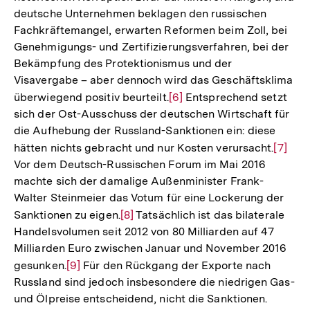
deutsche Unternehmen beklagen den russischen
Fachkräftemangel, erwarten Reformen beim Zoll, bei
Genehmigungs- und Zertifizierungsverfahren, bei der
Bekämpfung des Protektionismus und der
Visavergabe – aber dennoch wird das Geschäftsklima
überwiegend positiv beurteilt.
Zur
[6]
Entsprechend setzt
sich der Ost-Ausschuss der deutschen Wirtschaft für
Auflösung
die Aufhebung der Russland-Sanktionen ein: diese
der
hätten nichts gebracht und nur Kosten verursacht.
Zur
[7]
Fußnote
Vor dem Deutsch-Russischen Forum im Mai 2016
Auflös
machte sich der damalige Außenminister Frank-
der
Walter Steinmeier das Votum für eine Lockerung der
Fußno
Sanktionen zu eigen.
Zur
[8]
Tatsächlich ist das bilaterale
Handelsvolumen seit 2012 von 80 Milliarden auf 47
Auflösung
Milliarden Euro zwischen Januar und November 2016
der
gesunken.
Zur
[9]
Für den Rückgang der Exporte nach
Fußnote
Russland sind jedoch insbesondere die niedrigen Gas-
Auflösung
und Ölpreise entscheidend, nicht die Sanktionen.
der