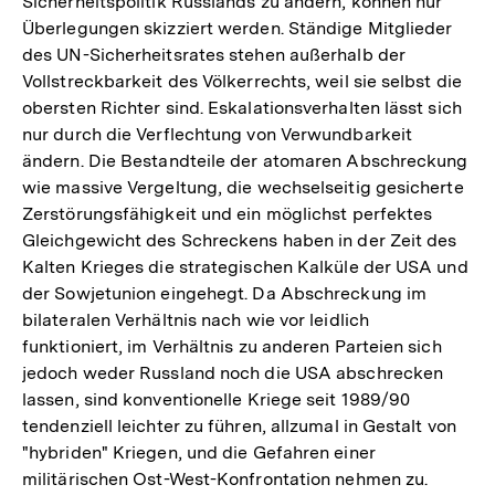
Sicherheitspolitik Russlands zu ändern, können nur
Überlegungen skizziert werden. Ständige Mitglieder
des UN-Sicherheitsrates stehen außerhalb der
Vollstreckbarkeit des Völkerrechts, weil sie selbst die
obersten Richter sind. Eskalationsverhalten lässt sich
nur durch die Verflechtung von Verwundbarkeit
ändern. Die Bestandteile der atomaren Abschreckung
wie massive Vergeltung, die wechselseitig gesicherte
Zerstörungsfähigkeit und ein möglichst perfektes
Gleichgewicht des Schreckens haben in der Zeit des
Kalten Krieges die strategischen Kalküle der USA und
der Sowjetunion eingehegt. Da Abschreckung im
bilateralen Verhältnis nach wie vor leidlich
funktioniert, im Verhältnis zu anderen Parteien sich
jedoch weder Russland noch die USA abschrecken
lassen, sind konventionelle Kriege seit 1989/90
tendenziell leichter zu führen, allzumal in Gestalt von
"hybriden" Kriegen, und die Gefahren einer
Zum
militärischen Ost-West-Konfrontation nehmen zu.
Seite