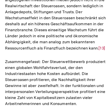
Auflösung
Realwirtschaft der Steueroasen, sondern lediglich in
der
Anlagedepots, Stiftungen und Trusts. Der
Fußnote
Wachstumseffekt in den Steueroasen beschränkt sich
deshalb auf ein höheres Geschäftsaufkommen in der
Finanzbranche. Dieses einseitige Wachstum führt die
Länder jedoch in eine politische und ökonomische
Abhängigkeit, die man analog zum bekannteren
Ressourcenfluch als Finanzfluch bezeichnen kann.
Zur
[13]
Auflös
der
Zusammengefasst: Der Steuerwettbewerb produziert
Fußnot
einen globalen Wohlfahrtsverlust, der den
Industriestaaten hohe Kosten aufbürdet. Die
Steueroasen profitieren, die Nachhaltigkeit ihrer
Gewinne ist aber zweifelhaft. In der funktionalen und
interpersonalen Verteilungsperspektive profitiert eine
kleine Zahl von Kapitalbesitzern zulasten vieler
Arbeitnehmerinnen und Konsumenten.