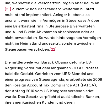
um, wendeten die verschärften Regeln aber kaum an.
Zur
[21]
Zudem wurde der Standard weiterhin bi- statt
Auf
multilateral implementiert. Anleger blieben also
der
anonym, wenn sie ihr Vermögen in Steueroase A über
Fuß
eine Briefkastenfirma in Steueroase B verwalteten
und A und B kein Abkommen abschlossen oder es
nicht anwendeten. So wurde hinterzogenes Vermögen
nicht im Heimatland angezeigt, sondern zwischen
Steueroasen verschoben.
Zur
[22]
Auflösung
der
Die mittlerweile von Barack Obama geführte US-
Fußnote
Regierung verlor mit dem langsamen OECD-Prozess
bald die Geduld. Getrieben vom UBS-Skandal und
einer progressiven Steueragenda, erarbeitete sie 2009
den Foreign Account Tax Compliance Act (FATCA),
der Anfang 2010 vom US-Kongress verabschiedet
wurde. Das Gesetz verpflichtet ausländische Banken,
ihre amerikanischen Kunden und deren