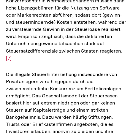
Konzerntöchter in Normalsteuerländern müssen dann
hohe Lizenzgebühren für die Nutzung von Software
oder Markenrechten abführen, sodass dort (gewinn-
und steuermindernde) Kosten entstehen, während der
zu versteuernde Gewinn in der Steueroase realisiert
wird. Empirisch zeigt sich, dass die deklarierten
Unternehmensgewinne tatsächlich stark auf
Steuersatzdifferenziale zwischen Staaten reagieren.
Zur
[7]
Aufl
der
Fußn
Die illegale Steuerhinterziehung insbesondere von
Privatanlegern wird hingegen durch die
zwischenstaatliche Konkurrenz um Portfolioanlagen
ermöglicht. Das Geschäftsmodell der Steueroasen
basiert hier auf extrem niedrigen oder gar keinen
Steuern auf Kapitalerträge und einem strikten
Bankgeheimnis. Dazu werden häufig Stiftungen,
Trusts oder Briefkastenfirmen angeboten, die es
Investoren erlauben, anonym zu bleiben und ihre