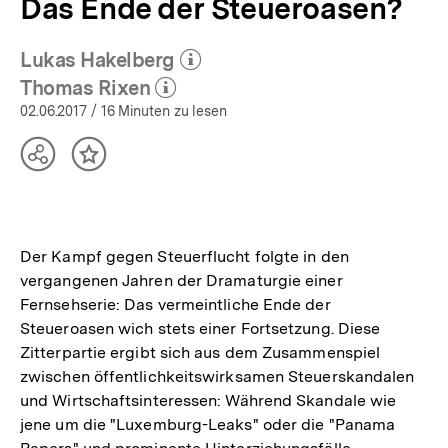
Das Ende der Steueroasen?
Lukas Hakelberg
(Mehr zum Autor)
öffnen
Thomas Rixen
(Mehr zum Autor)
öffnen
02.06.2017
/ 16 Minuten zu lesen
Teilen
Inhalt
Optionen
merken
anzeigen
Der Kampf gegen Steuerflucht folgte in den
vergangenen Jahren der Dramaturgie einer
Fernsehserie: Das vermeintliche Ende der
Steueroasen wich stets einer Fortsetzung. Diese
Zitterpartie ergibt sich aus dem Zusammenspiel
zwischen öffentlichkeitswirksamen Steuerskandalen
und Wirtschaftsinteressen: Während Skandale wie
jene um die "Luxemburg-Leaks" oder die "Panama