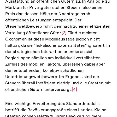
Ausstattung an öffentlichen Gütern zu. In Analogie zu
Märkten für Privatgüter stellen Steuern also einen
Preis dar, dessen Höhe der Nachfrage nach
öffentlichen Leistungen entspricht. Der
Steuerwettbewerb führt demnach zu einer effizienten
Verteilung öffentlicher Güter.
Zur
[3]
Für die meisten
Ökonomen ist diese Modellaussage jedoch nicht
Auflösung
haltbar, da sie "fiskalische Externalitäten" ignoriert. In
der
der strategischen Interaktion orientieren sich
Fußnote
Regierungen nämlich am individuell vorteilhaften
Zufluss des mobilen Faktors, übersehen dabei aber
den entstehenden, kollektiv schädlichen
Unterbietungswettbewerb. Im Ergebnis sind die
Steuern überall ineffizient niedrig und alle Staaten mit
öffentlichen Gütern unterversorgt.
Zur
[4]
Auflösung
der
Eine wichtige Erweiterung des Standardmodells
Fußnote
betrifft die Bevölkerungsgröße eines Landes. Kleine
Staaten können relativ zu ihrer Bevölkerung mehr