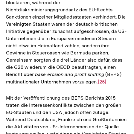
blockieren, während der
Nichtdiskriminierungsgrundsatz des EU-Rechts
Sanktionen einzelner Mitgliedsstaaten verhindert. Die
Vereinigten Staaten waren der deutsch-britischen
Initiative gegenüber zunächst aufgeschlossen, da US-
Unternehmen die in Europa vermiedenen Steuern
nicht etwa im Heimatland zahlen, sondern ihre
Gewinne in Steueroasen wie Bermuda parken.
Gemeinsam sorgten die drei Länder also dafür, dass
die G20 wiederum die OECD beauftragten, einen
Bericht über
base erosion and profit shifting
(BEPS)
multinationaler Unternehmen vorzulegen.
Zur
[25]
Auflösung
der
Mit der Veröffentlichung des BEPS-Berichts 2015
Fußnote
traten die Interessenkonflikte zwischen den großen
EU-Staaten und den USA jedoch offen zutage.
Während Deutschland, Frankreich und Großbritannien
die Aktivitäten von US-Unternehmen an der Quelle
besteuern wollen, verteidigen die Vereinigten Staaten