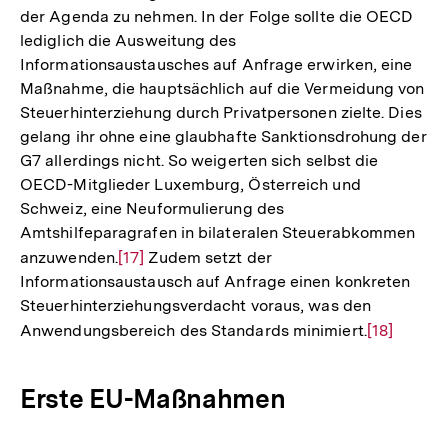
der Agenda zu nehmen. In der Folge sollte die OECD
lediglich die Ausweitung des
Informationsaustausches auf Anfrage erwirken, eine
Maßnahme, die hauptsächlich auf die Vermeidung von
Steuerhinterziehung durch Privatpersonen zielte. Dies
gelang ihr ohne eine glaubhafte Sanktionsdrohung der
G7 allerdings nicht. So weigerten sich selbst die
OECD-Mitglieder Luxemburg, Österreich und
Schweiz, eine Neuformulierung des
Amtshilfeparagrafen in bilateralen Steuerabkommen
anzuwenden.
Zur
[17]
Zudem setzt der
Informationsaustausch auf Anfrage einen konkreten
Auflösung
Steuerhinterziehungsverdacht voraus, was den
der
Anwendungsbereich des Standards minimiert.
Zur
[18]
Fußnote
Auflösung
der
Erste EU-Maßnahmen
Fußnote