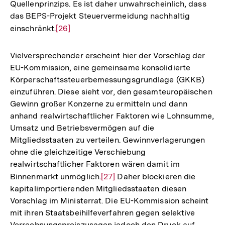
Quellenprinzips. Es ist daher unwahrscheinlich, dass
das BEPS-Projekt Steuervermeidung nachhaltig
einschränkt.
Zur
[26]
Auflösung
der
Vielversprechender erscheint hier der Vorschlag der
Fußnote
EU-Kommission, eine gemeinsame konsolidierte
Körperschaftssteuerbemessungsgrundlage (GKKB)
einzuführen. Diese sieht vor, den gesamteuropäischen
Gewinn großer Konzerne zu ermitteln und dann
anhand realwirtschaftlicher Faktoren wie Lohnsumme,
Umsatz und Betriebsvermögen auf die
Mitgliedsstaaten zu verteilen. Gewinnverlagerungen
ohne die gleichzeitige Verschiebung
realwirtschaftlicher Faktoren wären damit im
Binnenmarkt unmöglich.
Zur
[27]
Daher blockieren die
kapitalimportierenden Mitgliedsstaaten diesen
Auflösung
Vorschlag im Ministerrat. Die EU-Kommission scheint
der
mit ihren Staatsbeihilfeverfahren gegen selektive
Fußnote
Zum
Seite
Verrechnungspreiszusagen jedoch den Druck auf