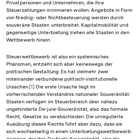
Privatpersonen und Unternehmen, die ihre
Steuerzahlungen minimieren wollen. Angebote in Form
von Niedrig- oder Nichtbesteuerung werden durch
souveräne Staaten unterbreitet. Kapitalmobilität und
gegenseitige Unterbietung ziehen alle Staaten in den
Wettbewerb hinein.
Steuerwettbewerb ist also ein systemisches
Phänomen, entzieht sich aber keineswegs der
politischen Gestaltung. Es hat vielmehr zwei
miteinander verbundene politisch-institutionelle
Ursachen.
Zur
[1]
Die erste Ursache liegt im
vorherrschenden Verständnis nationaler Souveränität:
Auflösung
Staaten verfügen im Steuerbereich über nahezu
der
ungehinderte De-jure-Souveränität, also das formale
Fußnote
Recht, Gesetze zu verabschieden. Die unregulierte
Ausübung dieses Rechts führt aber dazu, dass sie
sich wechselseitig in einen Unterbietungswettbewerb
zwingen, der ihre De-facto-Souveränität, also die