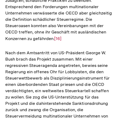
zusagten, schädliche Praktiken zu beenden.
Entsprechend den Forderungen multinationaler
Unternehmen verwässerte die OECD aber gleichzeitig
die Definition schädlicher Steuerregime. Die
Steueroasen konnten also Vereinbarungen mit der
OECD treffen, ohne ihr Geschäft mit ausländischen
Konzernen zu gefährden.
Zur
[16]
Auflösung
der
Nach dem Amtsantritt von US-Präsident George W.
Fußnote
Bush brach das Projekt zusammen. Mit einer
regressiven Steueragenda angetreten, bewies seine
Regierung ein offenes Ohr für Lobbyisten, die den
Steuerwettbewerb als Disziplinierungsinstrument für
einen überbordenden Staat priesen und die OECD
verdächtigten, ein weltweites Steuerkartell schaffen
zu wollen. Sie zog die US-Unterstützung für das
Projekt und die dahinterstehende Sanktionsdrohung
zurück und zwang die Organisation, die
Steuervermeidung multinationaler Unternehmen von