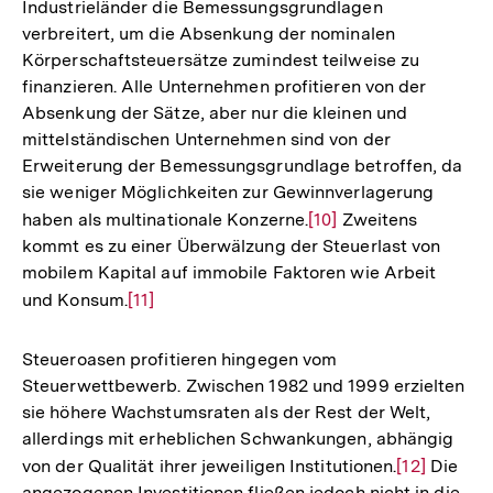
Industrieländer die Bemessungsgrundlagen
verbreitert, um die Absenkung der nominalen
Körperschaftsteuersätze zumindest teilweise zu
finanzieren. Alle Unternehmen profitieren von der
Absenkung der Sätze, aber nur die kleinen und
mittelständischen Unternehmen sind von der
Erweiterung der Bemessungsgrundlage betroffen, da
sie weniger Möglichkeiten zur Gewinnverlagerung
haben als multinationale Konzerne.
Zur
[10]
Zweitens
kommt es zu einer Überwälzung der Steuerlast von
Auflösung
mobilem Kapital auf immobile Faktoren wie Arbeit
der
und Konsum.
Zur
[11]
Fußnote
Auflösung
der
Steueroasen profitieren hingegen vom
Fußnote
Steuerwettbewerb. Zwischen 1982 und 1999 erzielten
sie höhere Wachstumsraten als der Rest der Welt,
allerdings mit erheblichen Schwankungen, abhängig
von der Qualität ihrer jeweiligen Institutionen.
Zur
[12]
Die
angezogenen Investitionen fließen jedoch nicht in die